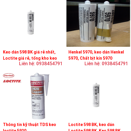
Keo dán 598 BK giá rẻ nhất,
Henkel 5970, keo dán Henkel
Loctite giá rẻ, tổng kho keo
5970, Chất bịt kín 5970
Liên hệ: 0938454791
Liên hệ: 0938454791
loctite
Thông tin kỹ thuật TDS keo
Loctite 598 BK, keo dán
loctite 5920
Loctite 598 BK, Keo 598 BK