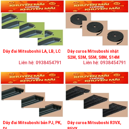
Dây đai Mitsuboshii LA, LB, LC
Dây curoa Mitsuboshi nhật
S2M, S3M, S5M, S8M, S14M
Liên hệ: 0938454791
Liên hệ: 0938454791
Dây đai Mitsuboshi bản PJ, PK,
Dây curoa Mitsuboshi R3VX,
DL
R5VX