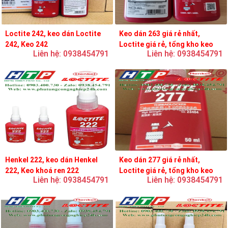
Loctite 242, keo dán Loctite
Keo dán 263 giá rẻ nhất,
242, Keo 242
Loctite giá rẻ, tổng kho keo
Liên hệ: 0938454791
Liên hệ: 0938454791
loctite
Henkel 222, keo dán Henkel
Keo dán 277 giá rẻ nhất,
222, Keo khoá ren 222
Loctite giá rẻ, tổng kho keo
Liên hệ: 0938454791
Liên hệ: 0938454791
loctite