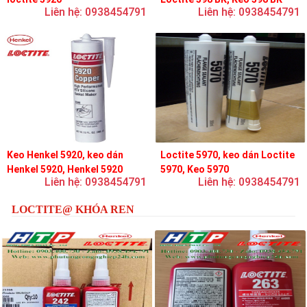
Liên hệ: 0938454791
Liên hệ: 0938454791
Keo Henkel 5920, keo dán
Loctite 5970, keo dán Loctite
Henkel 5920, Henkel 5920
5970, Keo 5970
Liên hệ: 0938454791
Liên hệ: 0938454791
LOCTITE@ KHÓA REN