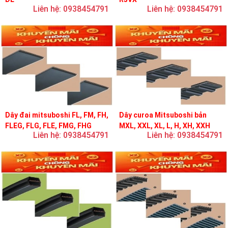
Liên hệ: 0938454791
Liên hệ: 0938454791
Dây đai mitsuboshi FL, FM, FH,
Dây curoa Mitsuboshi bản
FLEG, FLG, FLE, FMG, FHG
MXL, XXL, XL, L, H, XH, XXH
Liên hệ: 0938454791
Liên hệ: 0938454791