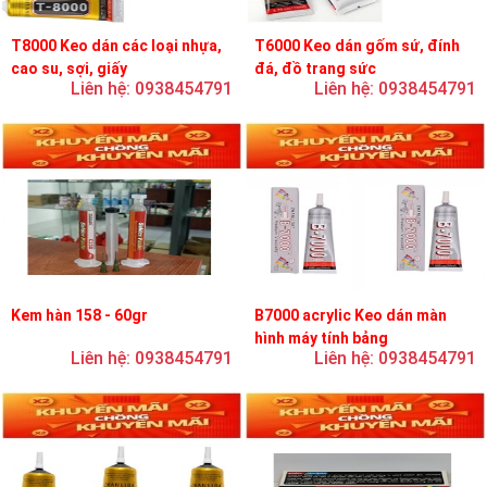
T8000 Keo dán các loại nhựa,
T6000 Keo dán gốm sứ, đính
cao su, sợi, giấy
đá, đồ trang sức
Liên hệ: 0938454791
Liên hệ: 0938454791
Kem hàn 158 - 60gr
B7000 acrylic Keo dán màn
hình máy tính bảng
Liên hệ: 0938454791
Liên hệ: 0938454791