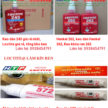
Keo dán 243 giá rẻ nhất,
Henkel 262, keo dán Henkel
Loctite giá rẻ, tổng kho keo
262, Keo khóa ren 262
Liên hệ: 0938454791
Liên hệ: 0938454791
loctite
LOCTITE@ LÀM KÍN REN