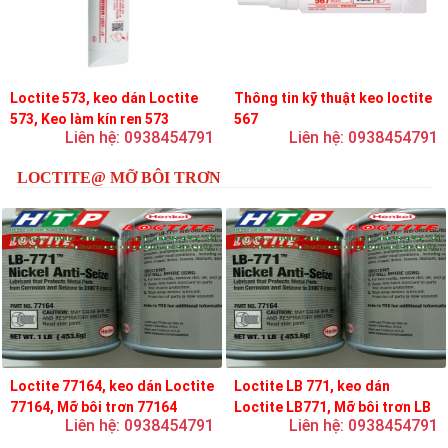
Loctite 573, keo dán Loctite
Thông tin kỹ thuật keo loctite
573, Keo làm kín ren 573
567
Liên hệ: 0938454791
Liên hệ: 0938454791
LOCTITE@ MỠ BÔI TRƠN
Loctite 77164, keo dán Loctite
Loctite LB 771, keo dán
77164, Mỡ bôi trơn 77164
Loctite LB771, Mỡ bôi trơn LB
Liên hệ: 0938454791
Liên hệ: 0938454791
771