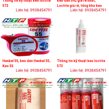
Thông tin kỹ thuật keo loctite
Keo dán 592 giá rẻ nhất,
572
Loctite giá rẻ, tổng kho keo
Liên hệ: 0938454791
Liên hệ: 0938454791
loctite
Henkel 55, keo dán Henkel 55,
Thông tin kỹ thuật keo loctite
Keo 55
573
Liên hệ: 0938454791
Liên hệ: 0938454791