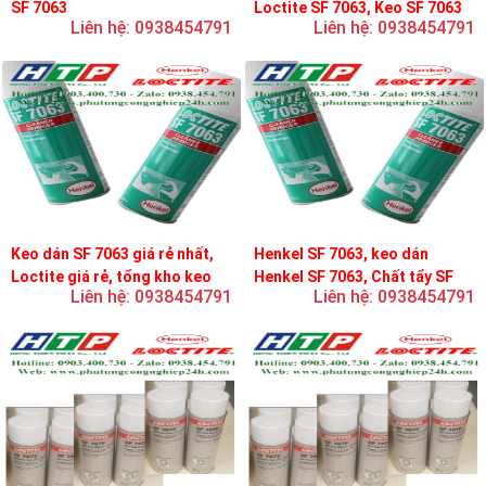
SF 7063
Loctite SF 7063, Keo SF 7063
Liên hệ: 0938454791
Liên hệ: 0938454791
Keo dán SF 7063 giá rẻ nhất,
Henkel SF 7063, keo dán
Loctite giá rẻ, tổng kho keo
Henkel SF 7063, Chất tẩy SF
Liên hệ: 0938454791
Liên hệ: 0938454791
loctite
7063