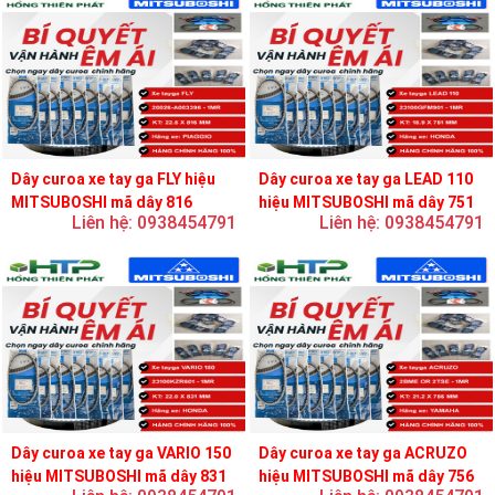
Dây curoa xe tay ga FLY hiệu
Dây curoa xe tay ga LEAD 110
MITSUBOSHI mã dây 816
hiệu MITSUBOSHI mã dây 751
Liên hệ: 0938454791
Liên hệ: 0938454791
Dây curoa xe tay ga VARIO 150
Dây curoa xe tay ga ACRUZO
hiệu MITSUBOSHI mã dây 831
hiệu MITSUBOSHI mã dây 756