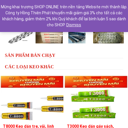
Mừng khai trương SHOP ONLINE trên nền tảng Website mới thành lập.
Công ty Hồng Thiên Phát khuyến mãi giảm giá 3% cho tất cả các
khách hàng, giảm thêm 2% khi Quý khách để lại bình luận 5 sao dành
cho SHOP.
Dismiss
Previous
Next
SẢN PHẨM BÁN CHẠY
CÁC LOẠI KEO KHÁC
T8000 Keo dán tre, vải, linh
T3000 Keo dán gáy sách,