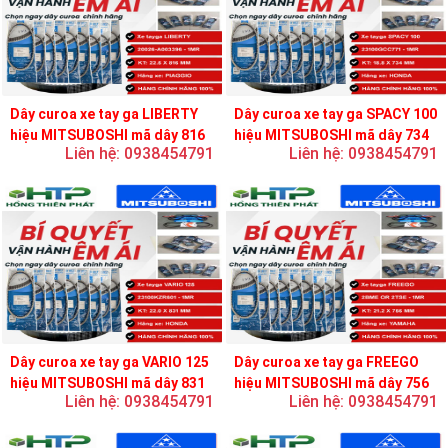
Dây curoa xe tay ga LIBERTY
Dây curoa xe tay ga SPACY 100
hiệu MITSUBOSHI mã dây 816
hiệu MITSUBOSHI mã dây 734
Liên hệ: 0938454791
Liên hệ: 0938454791
Dây curoa xe tay ga VARIO 125
Dây curoa xe tay ga FREEGO
hiệu MITSUBOSHI mã dây 831
hiệu MITSUBOSHI mã dây 756
Liên hệ: 0938454791
Liên hệ: 0938454791