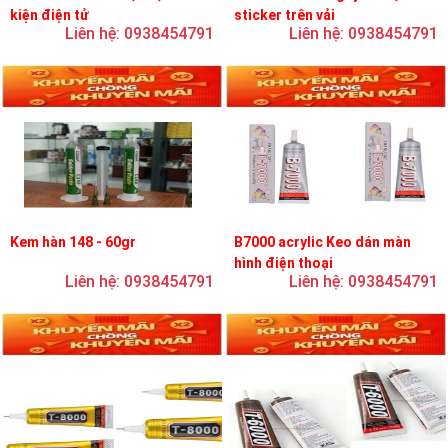
kiện điện tử
sticker trên vải
Liên hệ: 0938454791
Liên hệ: 0938454791
Kem hàn 148 - 60gr
B7000 acrylic Keo dán màn
hình điện thoại
Liên hệ: 0938454791
Liên hệ: 0938454791