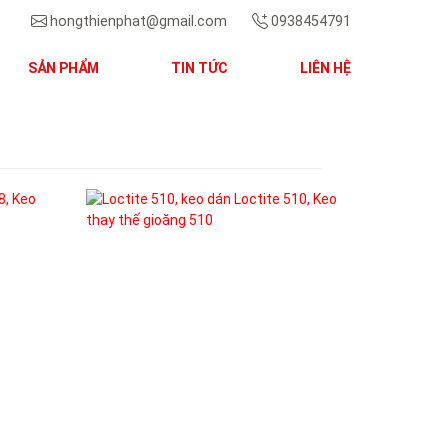
hongthienphat@gmail.com
0938454791
SẢN PHẨM
TIN TỨC
LIÊN HỆ
Next