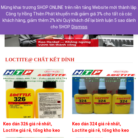
Mừng khai trương SHOP ONLINE trên nền tảng Website mới thành lập.
Công ty Hồng Thiên Phát khuyến mãi giảm giá 3% cho tất cả các
khách hàng, giảm thêm 2% khi Quý khách để lại bình luận 5 sao dành
cho SHOP.
Dismiss
Previous
Next
LOCTITE@ CHẤT KẾT DÍNH
Keo dán 326 giá rẻ nhất,
Keo dán 324 giá rẻ nhất,
Loctite giá rẻ, tổng kho keo
Loctite giá rẻ, tổng kho keo
loctite
loctite