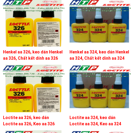
Henkel aa 326, keo dán Henkel
Henkel aa 324, keo dán Henkel
aa 326, Chất kết dính aa 326
aa 324, Chất kết dính aa 324
Loctite aa 326, keo dán
Loctite aa 324, keo dán
Loctite aa 326, Keo aa 326
Loctite aa 324, Keo aa 324