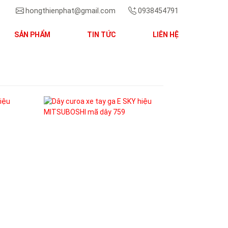
hongthienphat@gmail.com
0938454791
SẢN PHẨM
TIN TỨC
LIÊN HỆ
Next