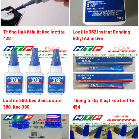
Thông tin kỹ thuật keo loctite
Loctite 382 Instant Bonding
438
Ethyl Adhesive
Loctite 380, keo dán Loctite
Thông tin kỹ thuật keo loctite
380, Keo 380
454