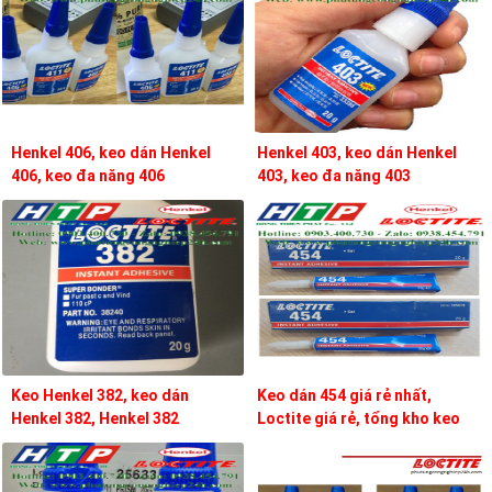
Henkel 406, keo dán Henkel
Henkel 403, keo dán Henkel
406, keo đa năng 406
403, keo đa năng 403
Keo Henkel 382, keo dán
Keo dán 454 giá rẻ nhất,
Henkel 382, Henkel 382
Loctite giá rẻ, tổng kho keo
loctite