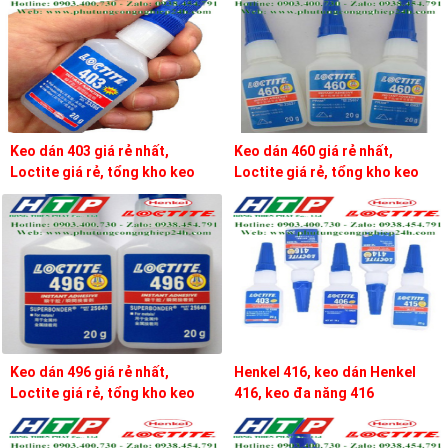
Keo dán 403 giá rẻ nhất,
Keo dán 460 giá rẻ nhất,
Loctite giá rẻ, tổng kho keo
Loctite giá rẻ, tổng kho keo
loctite
loctite
Keo dán 496 giá rẻ nhất,
Henkel 416, keo dán Henkel
Loctite giá rẻ, tổng kho keo
416, keo đa năng 416
loctite