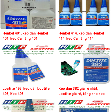
Henkel 401, keo dán Henkel
Henkel 414, keo dán Henkel
401, keo đa năng 401
414, keo đa năng 414
Loctite 495, keo dán Loctite
Keo dán 382 giá rẻ nhất,
495, Keo 495
Loctite giá rẻ, tổng kho keo
loctite