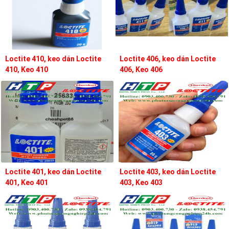
Loctite 410, keo dán Loctite
Loctite 406, keo dán Loctite
410, Keo 410
406, Keo 406
Loctite 401, keo dán Loctite
Loctite 403, keo dán Loctite
401, Keo 401
403, Keo 403