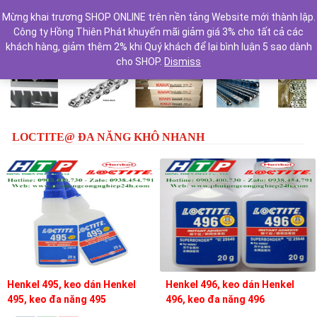
Mừng khai trương SHOP ONLINE trên nền tảng Website mới thành lập.
Công ty Hồng Thiên Phát khuyến mãi giảm giá 3% cho tất cả các
khách hàng, giảm thêm 2% khi Quý khách để lại bình luận 5 sao dành
cho SHOP.
Dismiss
Previous
Next
LOCTITE@ ĐA NĂNG KHÔ NHANH
Henkel 495, keo dán Henkel
Henkel 496, keo dán Henkel
495, keo đa năng 495
496, keo đa năng 496