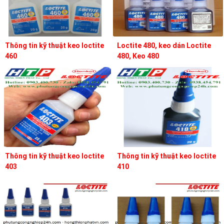
Thông tin kỹ thuật keo loctite
Loctite 480, keo dán Loctite
460
480, Keo 480
Thông tin kỹ thuật keo loctite
Thông tin kỹ thuật keo loctite
403
410