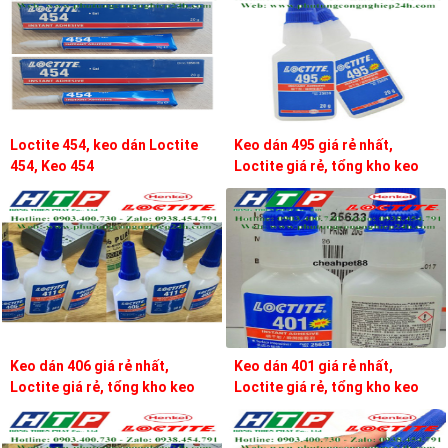
Loctite 454, keo dán Loctite
Keo dán 495 giá rẻ nhất,
454, Keo 454
Loctite giá rẻ, tổng kho keo
loctite
Keo dán 406 giá rẻ nhất,
Keo dán 401 giá rẻ nhất,
Loctite giá rẻ, tổng kho keo
Loctite giá rẻ, tổng kho keo
loctite
loctite