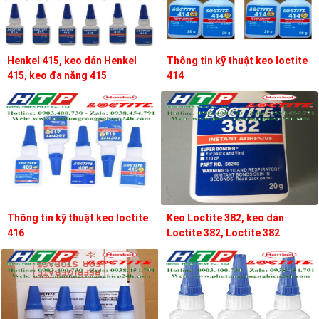
Henkel 415, keo dán Henkel
Thông tin kỹ thuật keo loctite
415, keo đa năng 415
414
Thông tin kỹ thuật keo loctite
Keo Loctite 382, keo dán
416
Loctite 382, Loctite 382