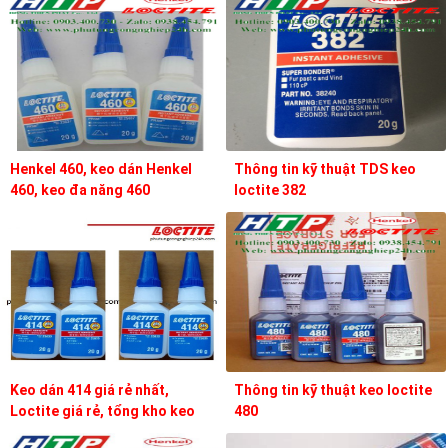
Henkel 460, keo dán Henkel
Thông tin kỹ thuật TDS keo
460, keo đa năng 460
loctite 382
Keo dán 414 giá rẻ nhất,
Thông tin kỹ thuật keo loctite
Loctite giá rẻ, tổng kho keo
480
loctite