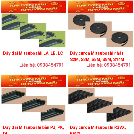
Dây đai Mitsuboshii LA, LB, LC
Dây curoa Mitsuboshi nhật
S2M, S3M, S5M, S8M, S14M
Liên hệ: 0938454791
Liên hệ: 0938454791
Dây đai Mitsuboshi bản PJ, PK,
Dây curoa Mitsuboshi R3VX,
DL
R5VX