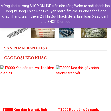
Mừng khai trương SHOP ONLINE trên nền tảng Website mới thành lập.
Công ty Hồng Thiên Phát khuyến mãi giảm giá 3% cho tất cả các
khách hàng, giảm thêm 2% khi Quý khách để lại bình luận 5 sao dành
cho SHOP.
Dismiss
Previous
Next
SẢN PHẨM BÁN CHẠY
CÁC LOẠI KEO KHÁC
T8000 Keo dán tre, vải, linh
T3000 Keo dán gáy sách,