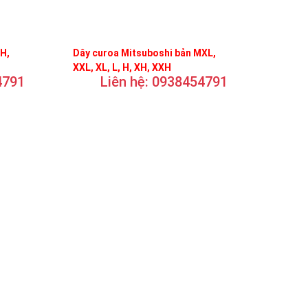
FH,
Dây curoa Mitsuboshi bản MXL,
XXL, XL, L, H, XH, XXH
4791
Liên hệ: 0938454791