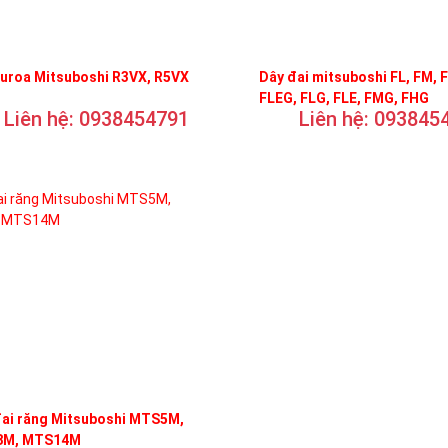
curoa Mitsuboshi R3VX, R5VX
Dây đai mitsuboshi FL, FM, 
FLEG, FLG, FLE, FMG, FHG
Liên hệ: 0938454791
Liên hệ: 093845
đai răng Mitsuboshi MTS5M,
M, MTS14M