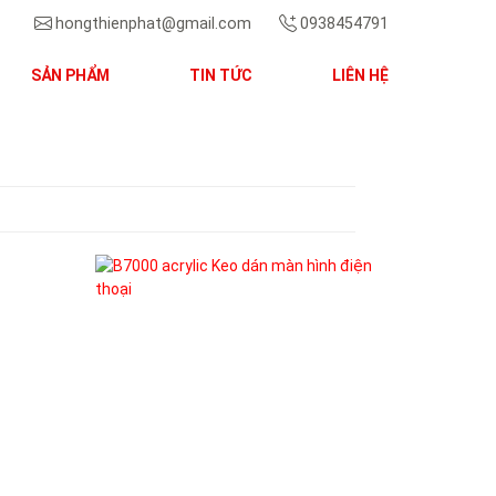
hongthienphat@gmail.com
0938454791
SẢN PHẨM
TIN TỨC
LIÊN HỆ
Next