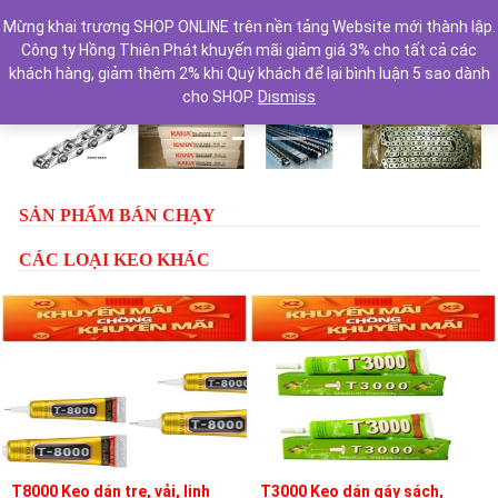
Mừng khai trương SHOP ONLINE trên nền tảng Website mới thành lập.
Công ty Hồng Thiên Phát khuyến mãi giảm giá 3% cho tất cả các
khách hàng, giảm thêm 2% khi Quý khách để lại bình luận 5 sao dành
cho SHOP.
Dismiss
Previous
Next
SẢN PHẨM BÁN CHẠY
CÁC LOẠI KEO KHÁC
T8000 Keo dán tre, vải, linh
T3000 Keo dán gáy sách,