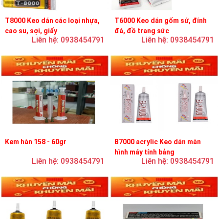
T8000 Keo dán các loại nhựa,
T6000 Keo dán gốm sứ, đính
cao su, sợi, giấy
đá, đồ trang sức
Liên hệ: 0938454791
Liên hệ: 0938454791
Kem hàn 158 - 60gr
B7000 acrylic Keo dán màn
hình máy tính bảng
Liên hệ: 0938454791
Liên hệ: 0938454791