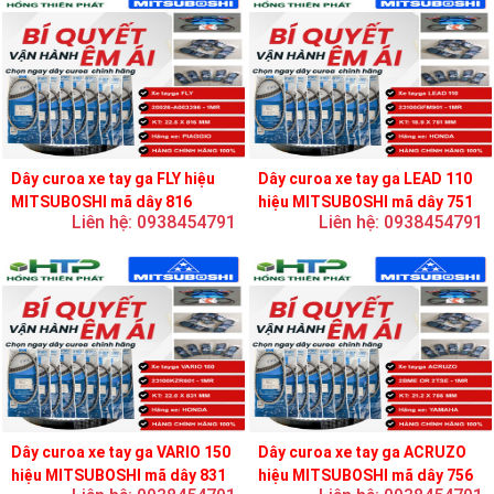
Dây curoa xe tay ga FLY hiệu
Dây curoa xe tay ga LEAD 110
MITSUBOSHI mã dây 816
hiệu MITSUBOSHI mã dây 751
Liên hệ: 0938454791
Liên hệ: 0938454791
Dây curoa xe tay ga VARIO 150
Dây curoa xe tay ga ACRUZO
hiệu MITSUBOSHI mã dây 831
hiệu MITSUBOSHI mã dây 756