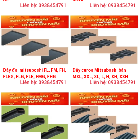
Liên hệ: 0938454791
Liên hệ: 0938454791
Dây đai mitsuboshi FL, FM, FH,
Dây curoa Mitsuboshi bản
FLEG, FLG, FLE, FMG, FHG
MXL, XXL, XL, L, H, XH, XXH
Liên hệ: 0938454791
Liên hệ: 0938454791