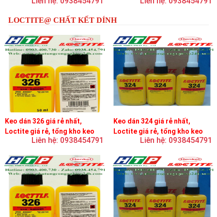
Liên hệ: 0938454791
Liên hệ: 0938454791
LOCTITE@ CHẤT KẾT DÍNH
Keo dán 326 giá rẻ nhất,
Keo dán 324 giá rẻ nhất,
Loctite giá rẻ, tổng kho keo
Loctite giá rẻ, tổng kho keo
Liên hệ: 0938454791
Liên hệ: 0938454791
loctite
loctite