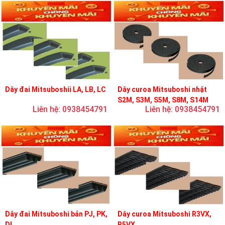
Dây đai Mitsuboshii LA, LB, LC
Dây curoa Mitsuboshi nhật
S2M, S3M, S5M, S8M, S14M
Liên hệ: 0938454791
Liên hệ: 0938454791
Dây đai Mitsuboshi bản PJ, PK,
Dây curoa Mitsuboshi R3VX,
DL
R5VX