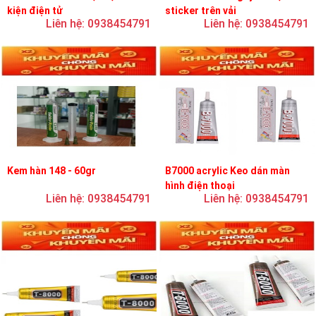
kiện điện tử
sticker trên vải
Liên hệ: 0938454791
Liên hệ: 0938454791
Kem hàn 148 - 60gr
B7000 acrylic Keo dán màn
hình điện thoại
Liên hệ: 0938454791
Liên hệ: 0938454791