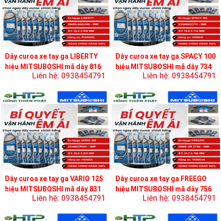
Dây curoa xe tay ga LIBERTY
Dây curoa xe tay ga SPACY 100
hiệu MITSUBOSHI mã dây 816
hiệu MITSUBOSHI mã dây 734
Liên hệ: 0938454791
Liên hệ: 0938454791
Dây curoa xe tay ga VARIO 125
Dây curoa xe tay ga FREEGO
hiệu MITSUBOSHI mã dây 831
hiệu MITSUBOSHI mã dây 756
Liên hệ: 0938454791
Liên hệ: 0938454791