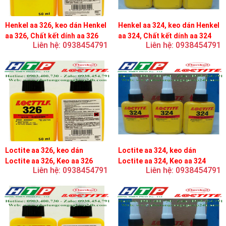
Henkel aa 326, keo dán Henkel
Henkel aa 324, keo dán Henkel
aa 326, Chất kết dính aa 326
aa 324, Chất kết dính aa 324
Liên hệ: 0938454791
Liên hệ: 0938454791
Loctite aa 326, keo dán
Loctite aa 324, keo dán
Loctite aa 326, Keo aa 326
Loctite aa 324, Keo aa 324
Liên hệ: 0938454791
Liên hệ: 0938454791