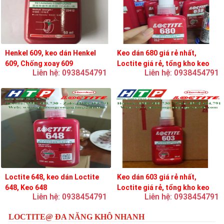
Henkel 609, keo dán Henkel
Keo dán 680 giá rẻ nhất,
609, Chống xoay 609
Loctite giá rẻ, tổng kho keo
Liên hệ: 0938454791
Liên hệ: 0938454791
loctite
Loctite 648, keo dán Loctite
Keo dán 603 giá rẻ nhất,
648, Keo 648
Loctite giá rẻ, tổng kho keo
Liên hệ: 0938454791
Liên hệ: 0938454791
loctite
LOCTITE@ ĐA NĂNG KHÔ NHANH