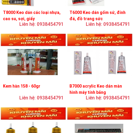
T8000 Keo dán các loại nhựa,
T6000 Keo dán gốm sứ, đính
cao su, sợi, giấy
đá, đồ trang sức
Liên hệ: 0938454791
Liên hệ: 0938454791
Kem hàn 158 - 60gr
B7000 acrylic Keo dán màn
hình máy tính bảng
Liên hệ: 0938454791
Liên hệ: 0938454791