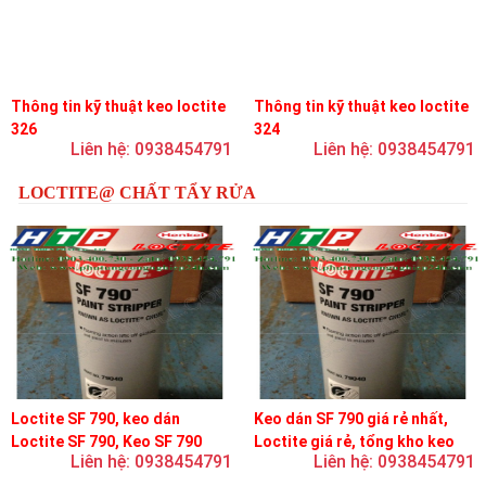
Thông tin kỹ thuật keo loctite
Thông tin kỹ thuật keo loctite
326
324
Liên hệ: 0938454791
Liên hệ: 0938454791
LOCTITE@ CHẤT TẨY RỬA
Loctite SF 790, keo dán
Keo dán SF 790 giá rẻ nhất,
Loctite SF 790, Keo SF 790
Loctite giá rẻ, tổng kho keo
Liên hệ: 0938454791
Liên hệ: 0938454791
loctite