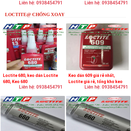
Liên hệ: 0938454791
Liên hệ: 0938454791
loctite
LOCTITE@ CHỐNG XOAY
Loctite 680, keo dán Loctite
Keo dán 609 giá rẻ nhất,
680, Keo 680
Loctite giá rẻ, tổng kho keo
Liên hệ: 0938454791
Liên hệ: 0938454791
loctite