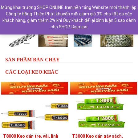
Mừng khai trương SHOP ONLINE trên nền tảng Website mới thành lập.
Công ty Hồng Thiên Phát khuyến mãi giảm giá 3% cho tất cả các
khách hàng, giảm thêm 2% khi Quý khách để lại bình luận 5 sao dành
cho SHOP.
Dismiss
Previous
Next
SẢN PHẨM BÁN CHẠY
CÁC LOẠI KEO KHÁC
T8000 Keo dán tre, vải, linh
T3000 Keo dán gáy sách,