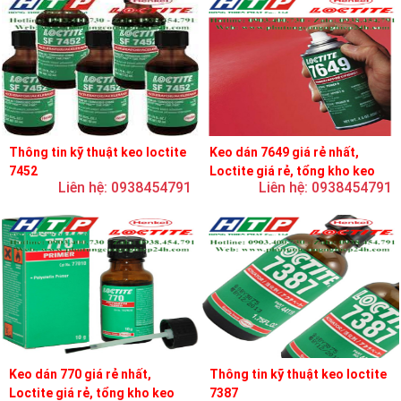
Thông tin kỹ thuật keo loctite
Keo dán 7649 giá rẻ nhất,
7452
Loctite giá rẻ, tổng kho keo
Liên hệ: 0938454791
Liên hệ: 0938454791
loctite
Keo dán 770 giá rẻ nhất,
Thông tin kỹ thuật keo loctite
Loctite giá rẻ, tổng kho keo
7387