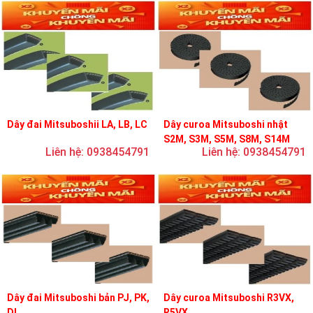
Dây đai Mitsuboshii LA, LB, LC
Dây curoa Mitsuboshi nhật
S2M, S3M, S5M, S8M, S14M
Liên hệ: 0938454791
Liên hệ: 0938454791
Dây đai Mitsuboshi bản PJ, PK,
Dây curoa Mitsuboshi R3VX,
DL
R5VX