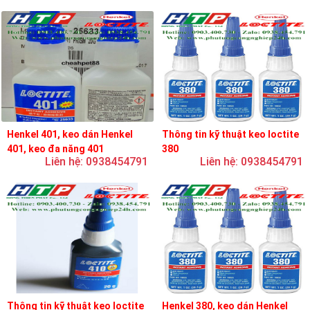
Henkel 401, keo dán Henkel
Thông tin kỹ thuật keo loctite
401, keo đa năng 401
380
Liên hệ: 0938454791
Liên hệ: 0938454791
Thông tin kỹ thuật keo loctite
Henkel 380, keo dán Henkel