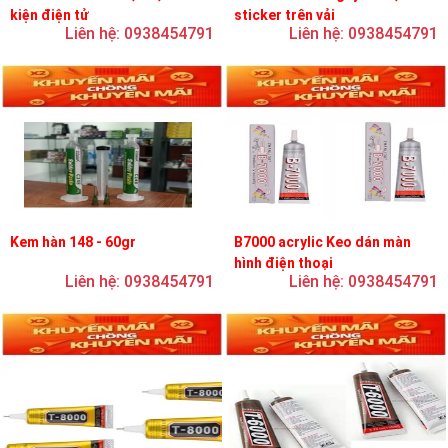
kiện điện tử
sticker trên vải
Liên hệ: 0938454791
Liên hệ: 0938454791
Kem hàn 148 - 60gr
B7000 acrylic Keo dán màn
hình điện thoại
Liên hệ: 0938454791
Liên hệ: 0938454791