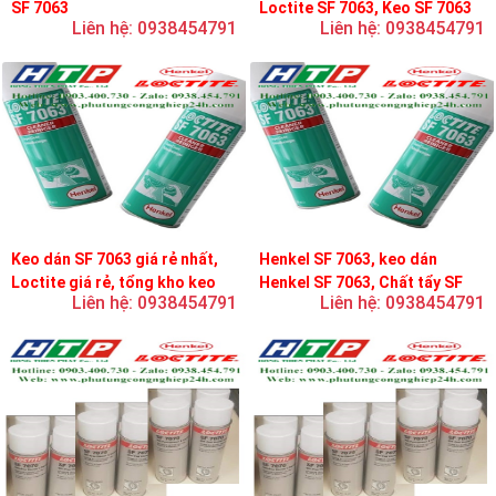
SF 7063
Loctite SF 7063, Keo SF 7063
Liên hệ: 0938454791
Liên hệ: 0938454791
Keo dán SF 7063 giá rẻ nhất,
Henkel SF 7063, keo dán
Loctite giá rẻ, tổng kho keo
Henkel SF 7063, Chất tẩy SF
Liên hệ: 0938454791
Liên hệ: 0938454791
loctite
7063