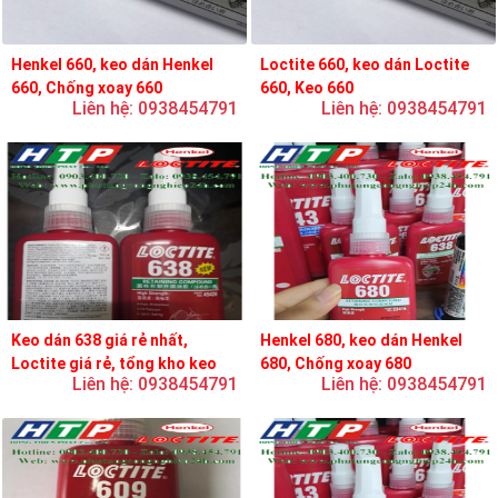
Henkel 660, keo dán Henkel
Loctite 660, keo dán Loctite
660, Chống xoay 660
660, Keo 660
Liên hệ: 0938454791
Liên hệ: 0938454791
Keo dán 638 giá rẻ nhất,
Henkel 680, keo dán Henkel
Loctite giá rẻ, tổng kho keo
680, Chống xoay 680
Liên hệ: 0938454791
Liên hệ: 0938454791
loctite