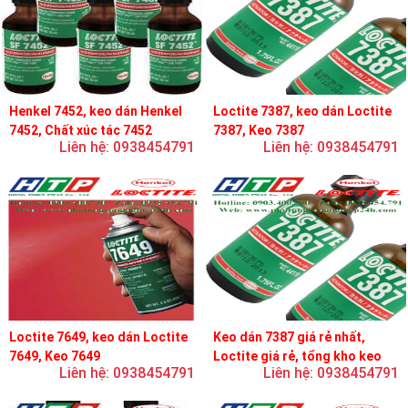
Henkel 7452, keo dán Henkel
Loctite 7387, keo dán Loctite
7452, Chất xúc tác 7452
7387, Keo 7387
Liên hệ: 0938454791
Liên hệ: 0938454791
Loctite 7649, keo dán Loctite
Keo dán 7387 giá rẻ nhất,
7649, Keo 7649
Loctite giá rẻ, tổng kho keo
Liên hệ: 0938454791
Liên hệ: 0938454791
loctite