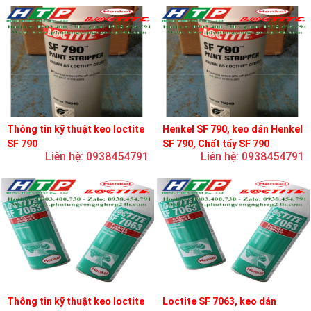
Thông tin kỹ thuật keo loctite
Henkel SF 790, keo dán Henkel
SF 790
SF 790, Chất tẩy SF 790
Liên hệ: 0938454791
Liên hệ: 0938454791
Thông tin kỹ thuật keo loctite
Loctite SF 7063, keo dán