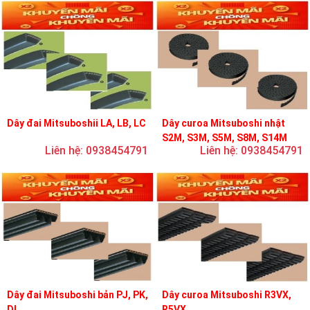
Dây đai Mitsuboshii LA, LB, LC
Dây curoa Mitsuboshi nhật
S2M, S3M, S5M, S8M, S14M
Liên hệ: 0938454791
Liên hệ: 0938454791
Dây đai Mitsuboshi bản PJ, PK,
Dây curoa Mitsuboshi R3VX,
DL
R5VX