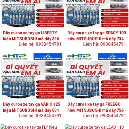
Dây curoa xe tay ga LIBERTY
Dây curoa xe tay ga SPACY 100
hiệu MITSUBOSHI mã dây 816
hiệu MITSUBOSHI mã dây 734
Liên hệ: 0938454791
Liên hệ: 0938454791
Dây curoa xe tay ga VARIO 125
Dây curoa xe tay ga FREEGO
hiệu MITSUBOSHI mã dây 831
hiệu MITSUBOSHI mã dây 756
Liên hệ: 0938454791
Liên hệ: 0938454791