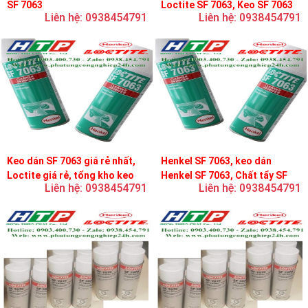
SF 7063
Loctite SF 7063, Keo SF 7063
Liên hệ: 0938454791
Liên hệ: 0938454791
Keo dán SF 7063 giá rẻ nhất,
Henkel SF 7063, keo dán
Loctite giá rẻ, tổng kho keo
Henkel SF 7063, Chất tẩy SF
Liên hệ: 0938454791
Liên hệ: 0938454791
loctite
7063