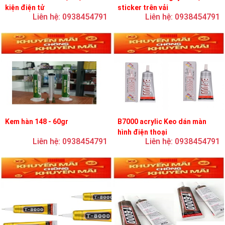
kiện điện tử
sticker trên vải
Liên hệ: 0938454791
Liên hệ: 0938454791
Kem hàn 148 - 60gr
B7000 acrylic Keo dán màn
hình điện thoại
Liên hệ: 0938454791
Liên hệ: 0938454791