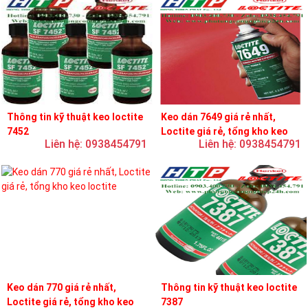
Thông tin kỹ thuật keo loctite
Keo dán 7649 giá rẻ nhất,
7452
Loctite giá rẻ, tổng kho keo
Liên hệ: 0938454791
Liên hệ: 0938454791
loctite
Keo dán 770 giá rẻ nhất,
Thông tin kỹ thuật keo loctite
Loctite giá rẻ, tổng kho keo
7387