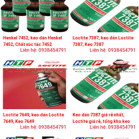
Henkel 7452, keo dán Henkel
Loctite 7387, keo dán Loctite
7452, Chất xúc tác 7452
7387, Keo 7387
Liên hệ: 0938454791
Liên hệ: 0938454791
Loctite 7649, keo dán Loctite
Keo dán 7387 giá rẻ nhất,
7649, Keo 7649
Loctite giá rẻ, tổng kho keo
Liên hệ: 0938454791
Liên hệ: 0938454791
loctite