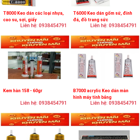
T8000 Keo dán các loại nhựa,
T6000 Keo dán gốm sứ, đính
cao su, sợi, giấy
đá, đồ trang sức
Liên hệ: 0938454791
Liên hệ: 0938454791
Kem hàn 158 - 60gr
B7000 acrylic Keo dán màn
hình máy tính bảng
Liên hệ: 0938454791
Liên hệ: 0938454791