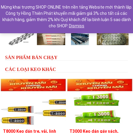
Mừng khai trương SHOP ONLINE trên nền tảng Website mới thành lập.
Công ty Hồng Thiên Phát khuyến mãi giảm giá 3% cho tất cả các
khách hàng, giảm thêm 2% khi Quý khách để lại bình luận 5 sao dành
cho SHOP.
Dismiss
Previous
Next
SẢN PHẨM BÁN CHẠY
CÁC LOẠI KEO KHÁC
T8000 Keo dán tre, vải, linh
T3000 Keo dán gáy sách,