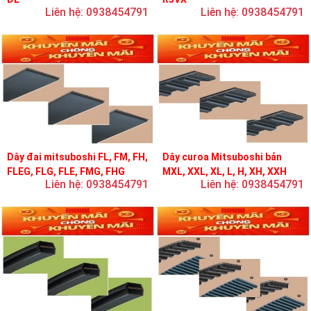
Liên hệ: 0938454791
Liên hệ: 0938454791
Dây đai mitsuboshi FL, FM, FH,
Dây curoa Mitsuboshi bản
FLEG, FLG, FLE, FMG, FHG
MXL, XXL, XL, L, H, XH, XXH
Liên hệ: 0938454791
Liên hệ: 0938454791