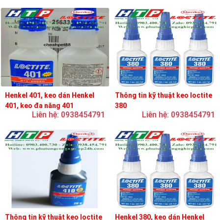
Henkel 401, keo dán Henkel
Thông tin kỹ thuật keo loctite
401, keo đa năng 401
380
Liên hệ: 0938454791
Liên hệ: 0938454791
Thông tin kỹ thuật keo loctite
Henkel 380, keo dán Henkel