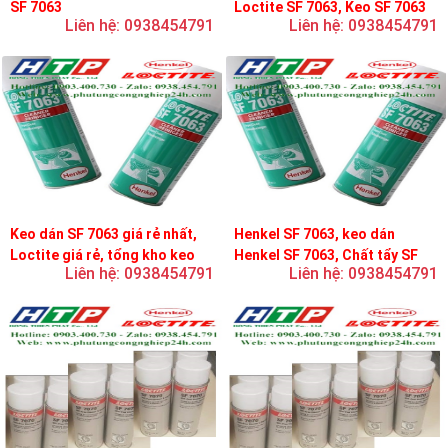
SF 7063
Loctite SF 7063, Keo SF 7063
Liên hệ: 0938454791
Liên hệ: 0938454791
Keo dán SF 7063 giá rẻ nhất,
Henkel SF 7063, keo dán
Loctite giá rẻ, tổng kho keo
Henkel SF 7063, Chất tẩy SF
Liên hệ: 0938454791
Liên hệ: 0938454791
loctite
7063