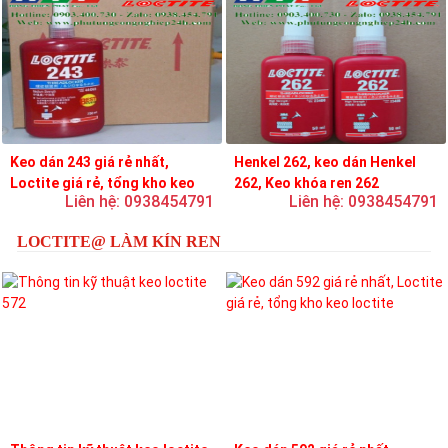
Keo dán 243 giá rẻ nhất,
Henkel 262, keo dán Henkel
Loctite giá rẻ, tổng kho keo
262, Keo khóa ren 262
Liên hệ: 0938454791
Liên hệ: 0938454791
loctite
LOCTITE@ LÀM KÍN REN