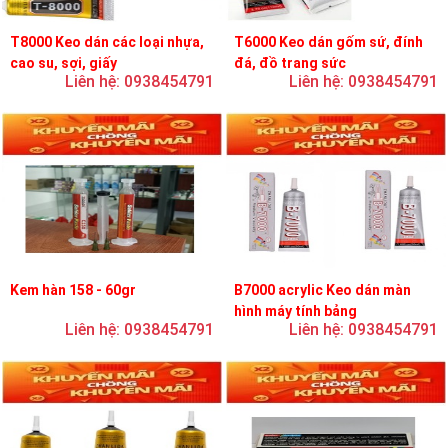
T8000 Keo dán các loại nhựa,
T6000 Keo dán gốm sứ, đính
cao su, sợi, giấy
đá, đồ trang sức
Liên hệ: 0938454791
Liên hệ: 0938454791
Kem hàn 158 - 60gr
B7000 acrylic Keo dán màn
hình máy tính bảng
Liên hệ: 0938454791
Liên hệ: 0938454791