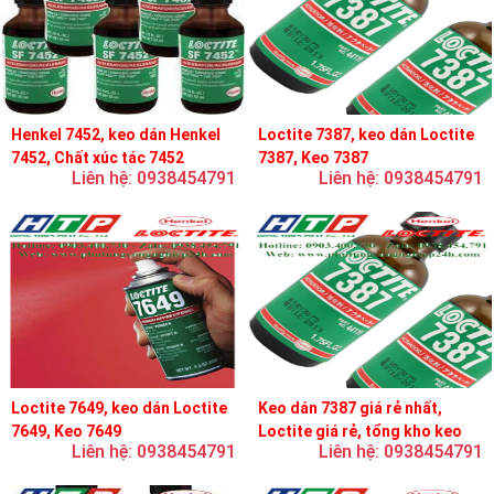
Henkel 7452, keo dán Henkel
Loctite 7387, keo dán Loctite
7452, Chất xúc tác 7452
7387, Keo 7387
Liên hệ: 0938454791
Liên hệ: 0938454791
Loctite 7649, keo dán Loctite
Keo dán 7387 giá rẻ nhất,
7649, Keo 7649
Loctite giá rẻ, tổng kho keo
Liên hệ: 0938454791
Liên hệ: 0938454791
loctite