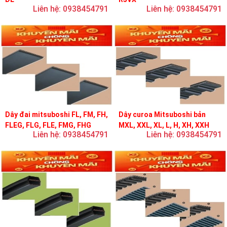
Liên hệ: 0938454791
Liên hệ: 0938454791
Dây đai mitsuboshi FL, FM, FH,
Dây curoa Mitsuboshi bản
FLEG, FLG, FLE, FMG, FHG
MXL, XXL, XL, L, H, XH, XXH
Liên hệ: 0938454791
Liên hệ: 0938454791