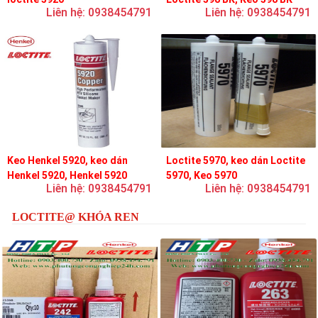
Liên hệ: 0938454791
Liên hệ: 0938454791
Keo Henkel 5920, keo dán
Loctite 5970, keo dán Loctite
Henkel 5920, Henkel 5920
5970, Keo 5970
Liên hệ: 0938454791
Liên hệ: 0938454791
LOCTITE@ KHÓA REN