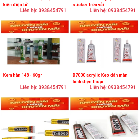
kiện điện tử
sticker trên vải
Liên hệ: 0938454791
Liên hệ: 0938454791
Kem hàn 148 - 60gr
B7000 acrylic Keo dán màn
hình điện thoại
Liên hệ: 0938454791
Liên hệ: 0938454791