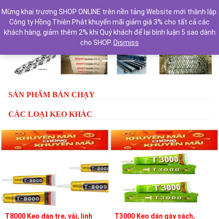
Mừng khai trương SHOP ONLINE trên nền tảng Website mới thành lập.
Công ty Hồng Thiên Phát khuyến mãi giảm giá 3% cho tất cả các
khách hàng, giảm thêm 2% khi Quý khách để lại bình luận 5 sao dành
cho SHOP.
Dismiss
Previous
Next
SẢN PHẨM BÁN CHẠY
CÁC LOẠI KEO KHÁC
T8000 Keo dán tre, vải, linh
T3000 Keo dán gáy sách,