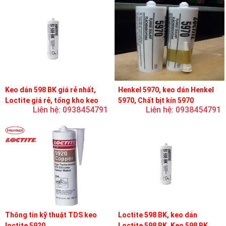
Keo dán 598 BK giá rẻ nhất,
Henkel 5970, keo dán Henkel
Loctite giá rẻ, tổng kho keo
5970, Chất bịt kín 5970
Liên hệ: 0938454791
Liên hệ: 0938454791
loctite
Thông tin kỹ thuật TDS keo
Loctite 598 BK, keo dán
loctite 5920
Loctite 598 BK, Keo 598 BK