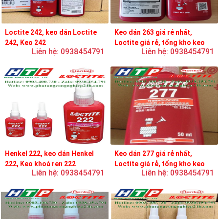
Loctite 242, keo dán Loctite
Keo dán 263 giá rẻ nhất,
242, Keo 242
Loctite giá rẻ, tổng kho keo
Liên hệ: 0938454791
Liên hệ: 0938454791
loctite
Henkel 222, keo dán Henkel
Keo dán 277 giá rẻ nhất,
222, Keo khoá ren 222
Loctite giá rẻ, tổng kho keo
Liên hệ: 0938454791
Liên hệ: 0938454791
loctite