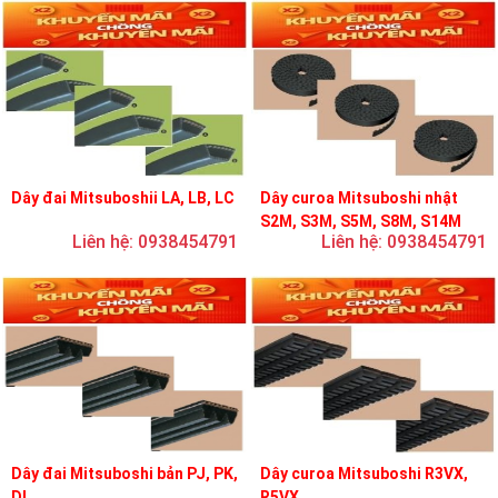
Dây đai Mitsuboshii LA, LB, LC
Dây curoa Mitsuboshi nhật
S2M, S3M, S5M, S8M, S14M
Liên hệ: 0938454791
Liên hệ: 0938454791
Dây đai Mitsuboshi bản PJ, PK,
Dây curoa Mitsuboshi R3VX,
DL
R5VX