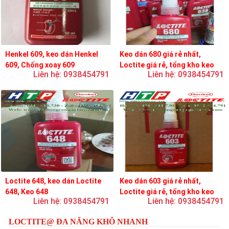
Henkel 609, keo dán Henkel
Keo dán 680 giá rẻ nhất,
609, Chống xoay 609
Loctite giá rẻ, tổng kho keo
Liên hệ: 0938454791
Liên hệ: 0938454791
loctite
Loctite 648, keo dán Loctite
Keo dán 603 giá rẻ nhất,
648, Keo 648
Loctite giá rẻ, tổng kho keo
Liên hệ: 0938454791
Liên hệ: 0938454791
loctite
LOCTITE@ ĐA NĂNG KHÔ NHANH