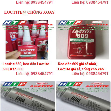
Liên hệ: 0938454791
Liên hệ: 0938454791
loctite
LOCTITE@ CHỐNG XOAY
Loctite 680, keo dán Loctite
Keo dán 609 giá rẻ nhất,
680, Keo 680
Loctite giá rẻ, tổng kho keo
Liên hệ: 0938454791
Liên hệ: 0938454791
loctite