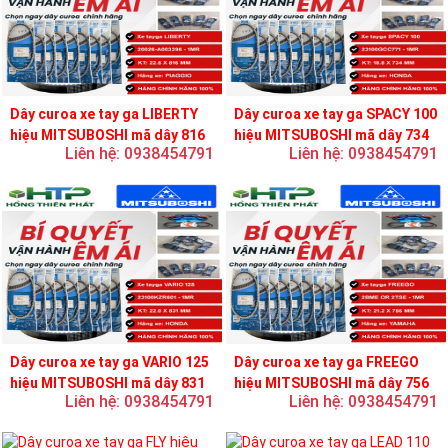
Dây curoa xe tay ga LIBERTY
Dây curoa xe tay ga SPACY 100
hiệu MITSUBOSHI mã dây 816
hiệu MITSUBOSHI mã dây 734
Liên hệ: 0938454791
Liên hệ: 0938454791
Dây curoa xe tay ga VARIO 125
Dây curoa xe tay ga FREEGO
hiệu MITSUBOSHI mã dây 831
hiệu MITSUBOSHI mã dây 756
Liên hệ: 0938454791
Liên hệ: 0938454791