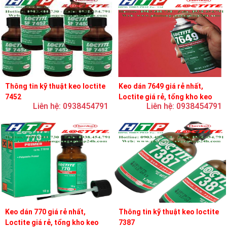
Thông tin kỹ thuật keo loctite
Keo dán 7649 giá rẻ nhất,
7452
Loctite giá rẻ, tổng kho keo
Liên hệ: 0938454791
Liên hệ: 0938454791
loctite
Keo dán 770 giá rẻ nhất,
Thông tin kỹ thuật keo loctite
Loctite giá rẻ, tổng kho keo
7387