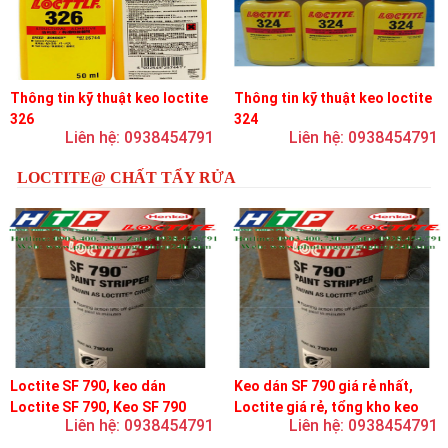
Thông tin kỹ thuật keo loctite
Thông tin kỹ thuật keo loctite
326
324
Liên hệ: 0938454791
Liên hệ: 0938454791
LOCTITE@ CHẤT TẨY RỬA
Loctite SF 790, keo dán
Keo dán SF 790 giá rẻ nhất,
Loctite SF 790, Keo SF 790
Loctite giá rẻ, tổng kho keo
Liên hệ: 0938454791
Liên hệ: 0938454791
loctite