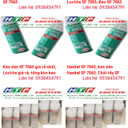
SF 7063
Loctite SF 7063, Keo SF 7063
Liên hệ: 0938454791
Liên hệ: 0938454791
Keo dán SF 7063 giá rẻ nhất,
Henkel SF 7063, keo dán
Loctite giá rẻ, tổng kho keo
Henkel SF 7063, Chất tẩy SF
Liên hệ: 0938454791
Liên hệ: 0938454791
loctite
7063