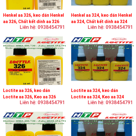
Henkel aa 326, keo dán Henkel
Henkel aa 324, keo dán Henkel
aa 326, Chất kết dính aa 326
aa 324, Chất kết dính aa 324
Liên hệ: 0938454791
Liên hệ: 0938454791
Loctite aa 326, keo dán
Loctite aa 324, keo dán
Loctite aa 326, Keo aa 326
Loctite aa 324, Keo aa 324
Liên hệ: 0938454791
Liên hệ: 0938454791