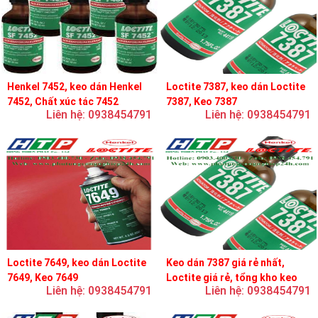
Henkel 7452, keo dán Henkel
Loctite 7387, keo dán Loctite
7452, Chất xúc tác 7452
7387, Keo 7387
Liên hệ: 0938454791
Liên hệ: 0938454791
Loctite 7649, keo dán Loctite
Keo dán 7387 giá rẻ nhất,
7649, Keo 7649
Loctite giá rẻ, tổng kho keo
Liên hệ: 0938454791
Liên hệ: 0938454791
loctite