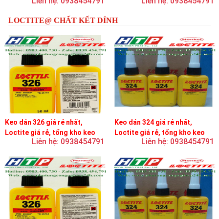
Liên hệ: 0938454791
Liên hệ: 0938454791
LOCTITE@ CHẤT KẾT DÍNH
Keo dán 326 giá rẻ nhất,
Keo dán 324 giá rẻ nhất,
Loctite giá rẻ, tổng kho keo
Loctite giá rẻ, tổng kho keo
Liên hệ: 0938454791
Liên hệ: 0938454791
loctite
loctite