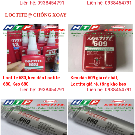
Liên hệ: 0938454791
Liên hệ: 0938454791
loctite
LOCTITE@ CHỐNG XOAY
Loctite 680, keo dán Loctite
Keo dán 609 giá rẻ nhất,
680, Keo 680
Loctite giá rẻ, tổng kho keo
Liên hệ: 0938454791
Liên hệ: 0938454791
loctite