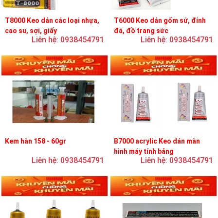
T8000 Keo dán các loại nhựa,
T6000 Keo dán gốm sứ, đính
cao su, sợi, giấy
đá, đồ trang sức
Liên hệ: 0938454791
Liên hệ: 0938454791
Kem hàn 158 - 60gr
B7000 acrylic Keo dán màn
hình máy tính bảng
Liên hệ: 0938454791
Liên hệ: 0938454791