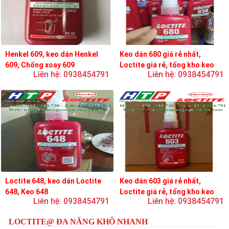
Henkel 609, keo dán Henkel
Keo dán 680 giá rẻ nhất,
609, Chống xoay 609
Loctite giá rẻ, tổng kho keo
Liên hệ: 0938454791
Liên hệ: 0938454791
loctite
Loctite 648, keo dán Loctite
Keo dán 603 giá rẻ nhất,
648, Keo 648
Loctite giá rẻ, tổng kho keo
Liên hệ: 0938454791
Liên hệ: 0938454791
loctite
LOCTITE@ ĐA NĂNG KHÔ NHANH