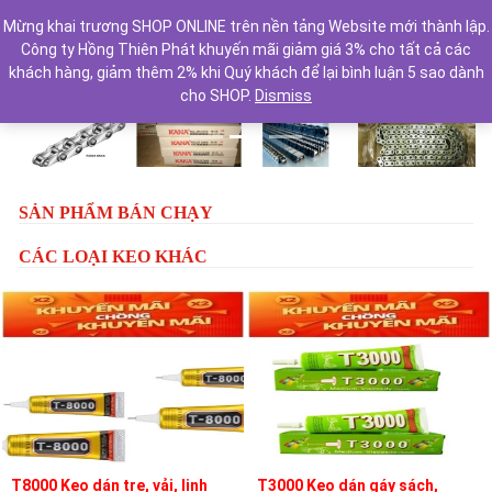
Mừng khai trương SHOP ONLINE trên nền tảng Website mới thành lập.
Công ty Hồng Thiên Phát khuyến mãi giảm giá 3% cho tất cả các
khách hàng, giảm thêm 2% khi Quý khách để lại bình luận 5 sao dành
cho SHOP.
Dismiss
Previous
Next
SẢN PHẨM BÁN CHẠY
CÁC LOẠI KEO KHÁC
T8000 Keo dán tre, vải, linh
T3000 Keo dán gáy sách,