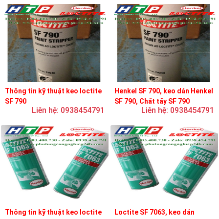
Thông tin kỹ thuật keo loctite
Henkel SF 790, keo dán Henkel
SF 790
SF 790, Chất tẩy SF 790
Liên hệ: 0938454791
Liên hệ: 0938454791
Thông tin kỹ thuật keo loctite
Loctite SF 7063, keo dán