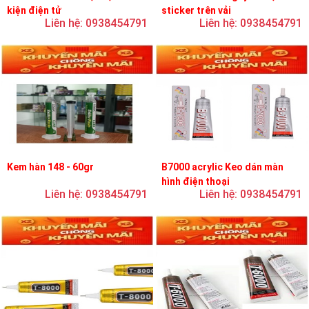
kiện điện tử
sticker trên vải
Liên hệ: 0938454791
Liên hệ: 0938454791
Kem hàn 148 - 60gr
B7000 acrylic Keo dán màn
hình điện thoại
Liên hệ: 0938454791
Liên hệ: 0938454791