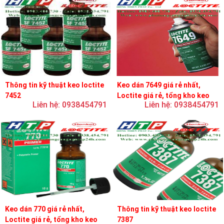
Thông tin kỹ thuật keo loctite
Keo dán 7649 giá rẻ nhất,
7452
Loctite giá rẻ, tổng kho keo
Liên hệ: 0938454791
Liên hệ: 0938454791
loctite
Keo dán 770 giá rẻ nhất,
Thông tin kỹ thuật keo loctite
Loctite giá rẻ, tổng kho keo
7387