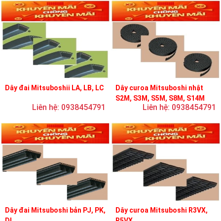
Dây đai Mitsuboshii LA, LB, LC
Dây curoa Mitsuboshi nhật
S2M, S3M, S5M, S8M, S14M
Liên hệ: 0938454791
Liên hệ: 0938454791
Dây đai Mitsuboshi bản PJ, PK,
Dây curoa Mitsuboshi R3VX,
DL
R5VX