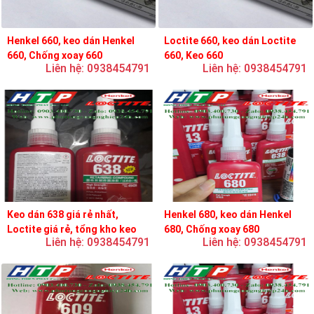
Henkel 660, keo dán Henkel
Loctite 660, keo dán Loctite
660, Chống xoay 660
660, Keo 660
Liên hệ: 0938454791
Liên hệ: 0938454791
Keo dán 638 giá rẻ nhất,
Henkel 680, keo dán Henkel
Loctite giá rẻ, tổng kho keo
680, Chống xoay 680
Liên hệ: 0938454791
Liên hệ: 0938454791
loctite