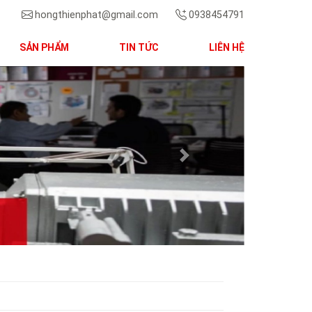
hongthienphat@gmail.com
0938454791
SẢN PHẨM
TIN TỨC
LIÊN HỆ
Next