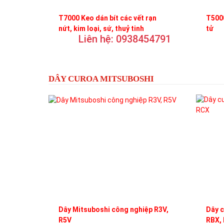
T7000 Keo dán bít các vết rạn
T5000
nứt, kim loại, sứ, thuỷ tinh
tử
Liên hệ: 0938454791
DÂY CUROA MITSUBOSHI
Dây Mitsuboshi công nghiệp R3V,
Dây c
R5V
RBX,