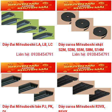
Dây đai Mitsuboshii LA, LB, LC
Dây curoa Mitsuboshi nhật
S2M, S3M, S5M, S8M, S14M
Liên hệ: 0938454791
Liên hệ: 0938454791
Dây đai Mitsuboshi bản PJ, PK,
Dây curoa Mitsuboshi R3VX,
DL
R5VX