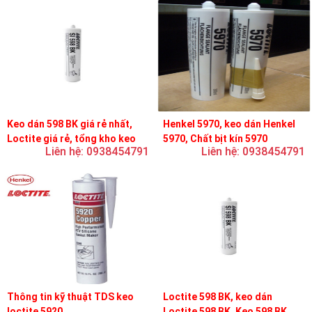
Keo dán 598 BK giá rẻ nhất,
Henkel 5970, keo dán Henkel
Loctite giá rẻ, tổng kho keo
5970, Chất bịt kín 5970
Liên hệ: 0938454791
Liên hệ: 0938454791
loctite
Thông tin kỹ thuật TDS keo
Loctite 598 BK, keo dán
loctite 5920
Loctite 598 BK, Keo 598 BK