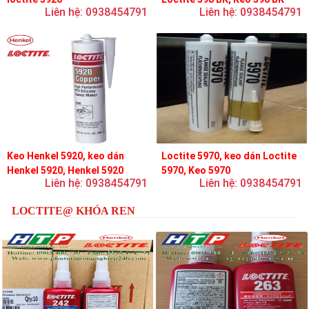
Liên hệ: 0938454791
Liên hệ: 0938454791
Keo Henkel 5920, keo dán
Loctite 5970, keo dán Loctite
Henkel 5920, Henkel 5920
5970, Keo 5970
Liên hệ: 0938454791
Liên hệ: 0938454791
LOCTITE@ KHÓA REN