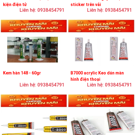
kiện điện tử
sticker trên vải
Liên hệ: 0938454791
Liên hệ: 0938454791
Kem hàn 148 - 60gr
B7000 acrylic Keo dán màn
hình điện thoại
Liên hệ: 0938454791
Liên hệ: 0938454791