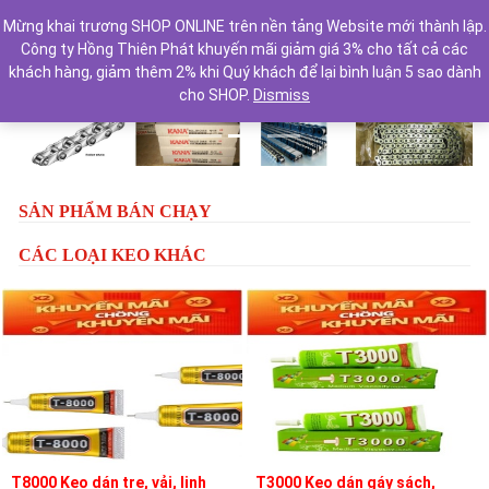
Mừng khai trương SHOP ONLINE trên nền tảng Website mới thành lập.
Công ty Hồng Thiên Phát khuyến mãi giảm giá 3% cho tất cả các
khách hàng, giảm thêm 2% khi Quý khách để lại bình luận 5 sao dành
cho SHOP.
Dismiss
Previous
Next
SẢN PHẨM BÁN CHẠY
CÁC LOẠI KEO KHÁC
T8000 Keo dán tre, vải, linh
T3000 Keo dán gáy sách,