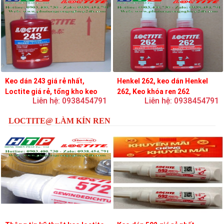
Keo dán 243 giá rẻ nhất,
Henkel 262, keo dán Henkel
Loctite giá rẻ, tổng kho keo
262, Keo khóa ren 262
Liên hệ: 0938454791
Liên hệ: 0938454791
loctite
LOCTITE@ LÀM KÍN REN