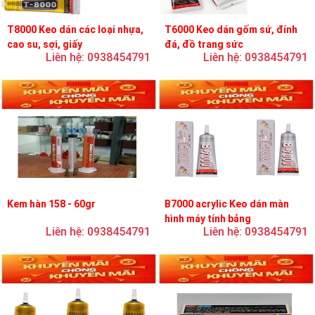
T8000 Keo dán các loại nhựa,
T6000 Keo dán gốm sứ, đính
cao su, sợi, giấy
đá, đồ trang sức
Liên hệ: 0938454791
Liên hệ: 0938454791
Kem hàn 158 - 60gr
B7000 acrylic Keo dán màn
hình máy tính bảng
Liên hệ: 0938454791
Liên hệ: 0938454791