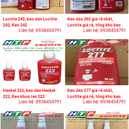
Loctite 242, keo dán Loctite
Keo dán 263 giá rẻ nhất,
242, Keo 242
Loctite giá rẻ, tổng kho keo
Liên hệ: 0938454791
Liên hệ: 0938454791
loctite
Henkel 222, keo dán Henkel
Keo dán 277 giá rẻ nhất,
222, Keo khoá ren 222
Loctite giá rẻ, tổng kho keo
Liên hệ: 0938454791
Liên hệ: 0938454791
loctite