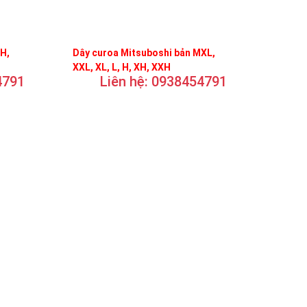
FH,
Dây curoa Mitsuboshi bản MXL,
XXL, XL, L, H, XH, XXH
4791
Liên hệ: 0938454791