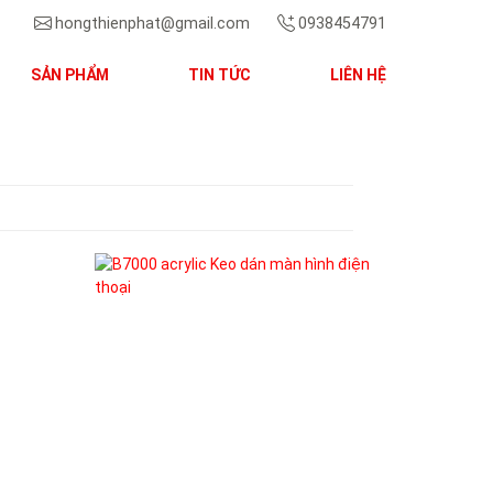
hongthienphat@gmail.com
0938454791
SẢN PHẨM
TIN TỨC
LIÊN HỆ
Next