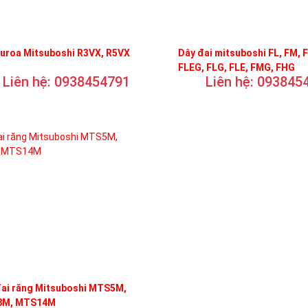
curoa Mitsuboshi R3VX, R5VX
Dây đai mitsuboshi FL, FM, 
FLEG, FLG, FLE, FMG, FHG
Liên hệ: 0938454791
Liên hệ: 093845
đai răng Mitsuboshi MTS5M,
M, MTS14M