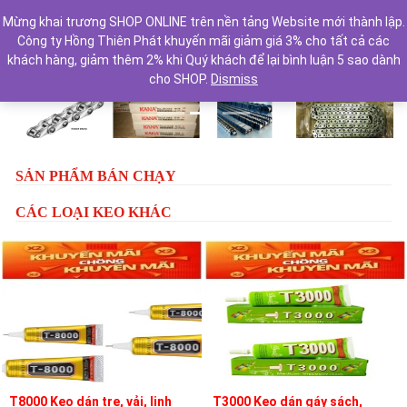
Mừng khai trương SHOP ONLINE trên nền tảng Website mới thành lập.
Công ty Hồng Thiên Phát khuyến mãi giảm giá 3% cho tất cả các
khách hàng, giảm thêm 2% khi Quý khách để lại bình luận 5 sao dành
cho SHOP.
Dismiss
Previous
Next
SẢN PHẨM BÁN CHẠY
CÁC LOẠI KEO KHÁC
T8000 Keo dán tre, vải, linh
T3000 Keo dán gáy sách,