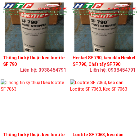
Thông tin kỹ thuật keo loctite
Henkel SF 790, keo dán Henkel
SF 790
SF 790, Chất tẩy SF 790
Liên hệ: 0938454791
Liên hệ: 0938454791
Thông tin kỹ thuật keo loctite
Loctite SF 7063, keo dán