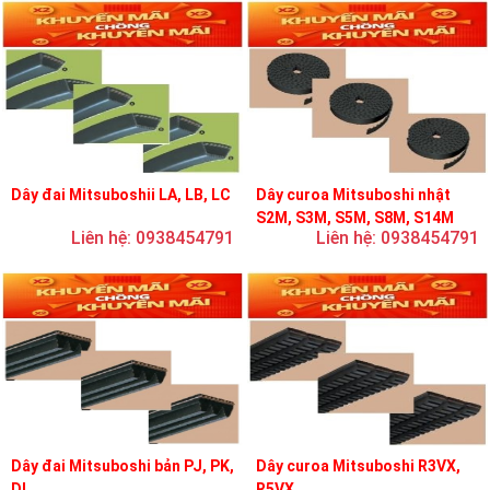
Dây đai Mitsuboshii LA, LB, LC
Dây curoa Mitsuboshi nhật
S2M, S3M, S5M, S8M, S14M
Liên hệ: 0938454791
Liên hệ: 0938454791
Dây đai Mitsuboshi bản PJ, PK,
Dây curoa Mitsuboshi R3VX,
DL
R5VX