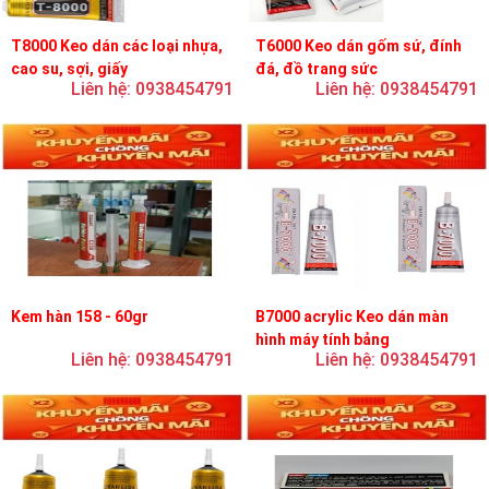
T8000 Keo dán các loại nhựa,
T6000 Keo dán gốm sứ, đính
cao su, sợi, giấy
đá, đồ trang sức
Liên hệ: 0938454791
Liên hệ: 0938454791
Kem hàn 158 - 60gr
B7000 acrylic Keo dán màn
hình máy tính bảng
Liên hệ: 0938454791
Liên hệ: 0938454791