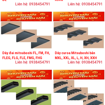
Liên hệ: 0938454791
Liên hệ: 0938454791
Dây đai mitsuboshi FL, FM, FH,
Dây curoa Mitsuboshi bản
FLEG, FLG, FLE, FMG, FHG
MXL, XXL, XL, L, H, XH, XXH
Liên hệ: 0938454791
Liên hệ: 0938454791