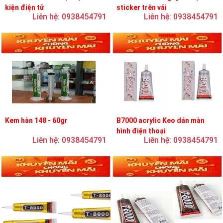
kiện điện tử
sticker trên vải
Liên hệ: 0938454791
Liên hệ: 0938454791
Kem hàn 148 - 60gr
B7000 acrylic Keo dán màn
hình điện thoại
Liên hệ: 0938454791
Liên hệ: 0938454791