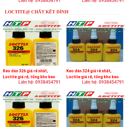
Liên hệ: 0938454791
Liên hệ: 0938454791
LOCTITE@ CHẤT KẾT DÍNH
Keo dán 326 giá rẻ nhất,
Keo dán 324 giá rẻ nhất,
Loctite giá rẻ, tổng kho keo
Loctite giá rẻ, tổng kho keo
Liên hệ: 0938454791
Liên hệ: 0938454791
loctite
loctite