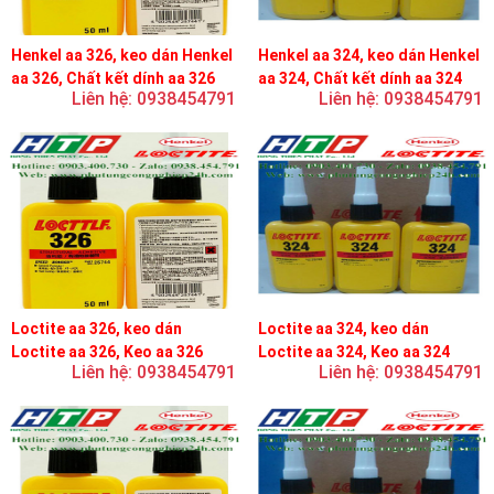
Henkel aa 326, keo dán Henkel
Henkel aa 324, keo dán Henkel
aa 326, Chất kết dính aa 326
aa 324, Chất kết dính aa 324
Liên hệ: 0938454791
Liên hệ: 0938454791
Loctite aa 326, keo dán
Loctite aa 324, keo dán
Loctite aa 326, Keo aa 326
Loctite aa 324, Keo aa 324
Liên hệ: 0938454791
Liên hệ: 0938454791