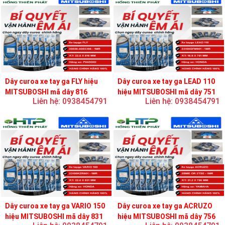
Dây curoa xe tay ga FLY hiệu
Dây curoa xe tay ga LEAD 110
MITSUBOSHI mã dây 816
hiệu MITSUBOSHI mã dây 751
Liên hệ: 0938454791
Liên hệ: 0938454791
Dây curoa xe tay ga VARIO 150
Dây curoa xe tay ga ACRUZO
hiệu MITSUBOSHI mã dây 831
hiệu MITSUBOSHI mã dây 756