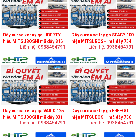
Dây curoa xe tay ga LIBERTY
Dây curoa xe tay ga SPACY 100
hiệu MITSUBOSHI mã dây 816
hiệu MITSUBOSHI mã dây 734
Liên hệ: 0938454791
Liên hệ: 0938454791
Dây curoa xe tay ga VARIO 125
Dây curoa xe tay ga FREEGO
hiệu MITSUBOSHI mã dây 831
hiệu MITSUBOSHI mã dây 756
Liên hệ: 0938454791
Liên hệ: 0938454791