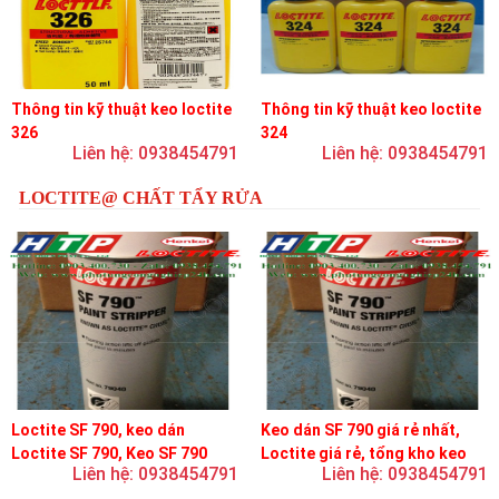
Thông tin kỹ thuật keo loctite
Thông tin kỹ thuật keo loctite
326
324
Liên hệ: 0938454791
Liên hệ: 0938454791
LOCTITE@ CHẤT TẨY RỬA
Loctite SF 790, keo dán
Keo dán SF 790 giá rẻ nhất,
Loctite SF 790, Keo SF 790
Loctite giá rẻ, tổng kho keo
Liên hệ: 0938454791
Liên hệ: 0938454791
loctite