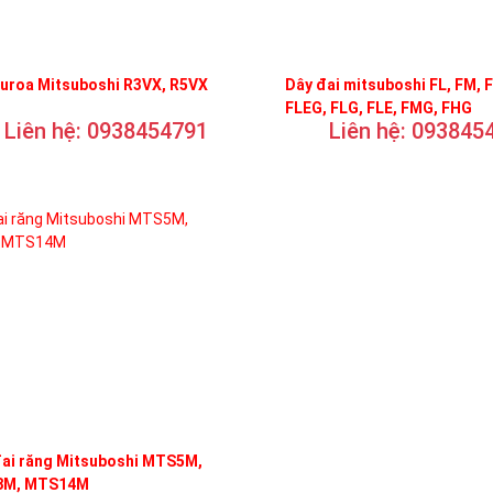
curoa Mitsuboshi R3VX, R5VX
Dây đai mitsuboshi FL, FM, 
FLEG, FLG, FLE, FMG, FHG
Liên hệ: 0938454791
Liên hệ: 093845
đai răng Mitsuboshi MTS5M,
M, MTS14M