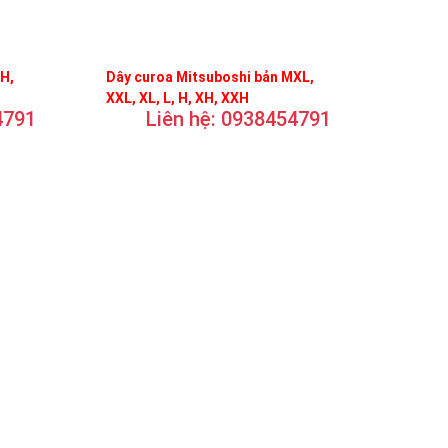
FH,
Dây curoa Mitsuboshi bản MXL,
XXL, XL, L, H, XH, XXH
4791
Liên hệ: 0938454791