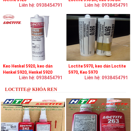
Liên hệ: 0938454791
Liên hệ: 0938454791
Keo Henkel 5920, keo dán
Loctite 5970, keo dán Loctite
Henkel 5920, Henkel 5920
5970, Keo 5970
Liên hệ: 0938454791
Liên hệ: 0938454791
LOCTITE@ KHÓA REN