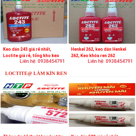
Keo dán 243 giá rẻ nhất,
Henkel 262, keo dán Henkel
Loctite giá rẻ, tổng kho keo
262, Keo khóa ren 262
Liên hệ: 0938454791
Liên hệ: 0938454791
loctite
LOCTITE@ LÀM KÍN REN