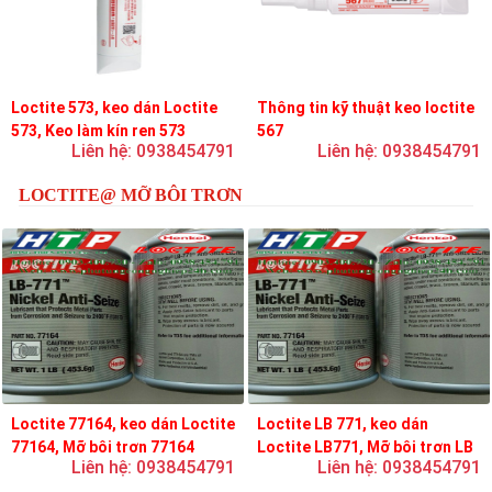
Loctite 573, keo dán Loctite
Thông tin kỹ thuật keo loctite
573, Keo làm kín ren 573
567
Liên hệ: 0938454791
Liên hệ: 0938454791
LOCTITE@ MỠ BÔI TRƠN
Loctite 77164, keo dán Loctite
Loctite LB 771, keo dán
77164, Mỡ bôi trơn 77164
Loctite LB771, Mỡ bôi trơn LB
Liên hệ: 0938454791
Liên hệ: 0938454791
771