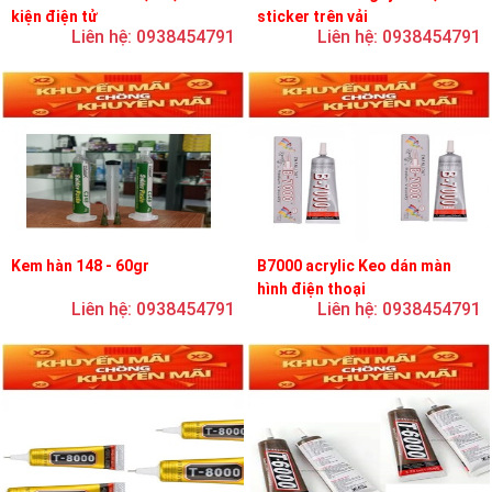
kiện điện tử
sticker trên vải
Liên hệ: 0938454791
Liên hệ: 0938454791
Kem hàn 148 - 60gr
B7000 acrylic Keo dán màn
hình điện thoại
Liên hệ: 0938454791
Liên hệ: 0938454791