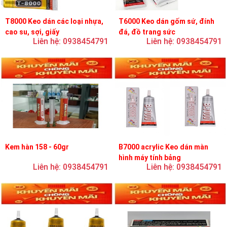
T8000 Keo dán các loại nhựa,
T6000 Keo dán gốm sứ, đính
cao su, sợi, giấy
đá, đồ trang sức
Liên hệ: 0938454791
Liên hệ: 0938454791
Kem hàn 158 - 60gr
B7000 acrylic Keo dán màn
hình máy tính bảng
Liên hệ: 0938454791
Liên hệ: 0938454791