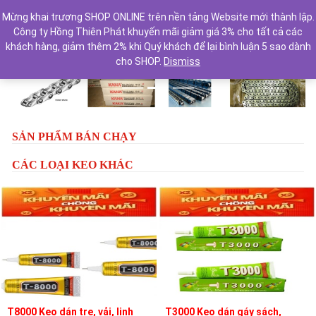
Mừng khai trương SHOP ONLINE trên nền tảng Website mới thành lập.
Công ty Hồng Thiên Phát khuyến mãi giảm giá 3% cho tất cả các
khách hàng, giảm thêm 2% khi Quý khách để lại bình luận 5 sao dành
cho SHOP.
Dismiss
Previous
Next
SẢN PHẨM BÁN CHẠY
CÁC LOẠI KEO KHÁC
T8000 Keo dán tre, vải, linh
T3000 Keo dán gáy sách,