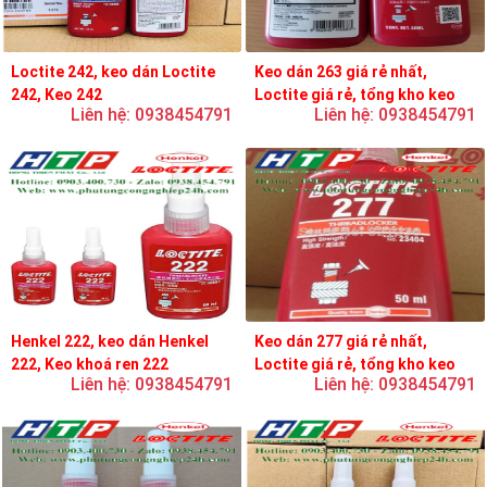
Loctite 242, keo dán Loctite
Keo dán 263 giá rẻ nhất,
242, Keo 242
Loctite giá rẻ, tổng kho keo
Liên hệ: 0938454791
Liên hệ: 0938454791
loctite
Henkel 222, keo dán Henkel
Keo dán 277 giá rẻ nhất,
222, Keo khoá ren 222
Loctite giá rẻ, tổng kho keo
Liên hệ: 0938454791
Liên hệ: 0938454791
loctite