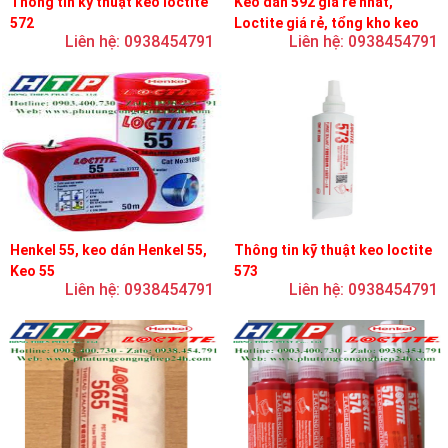
Thông tin kỹ thuật keo loctite
Keo dán 592 giá rẻ nhất,
572
Loctite giá rẻ, tổng kho keo
Liên hệ: 0938454791
Liên hệ: 0938454791
loctite
Henkel 55, keo dán Henkel 55,
Thông tin kỹ thuật keo loctite
Keo 55
573
Liên hệ: 0938454791
Liên hệ: 0938454791