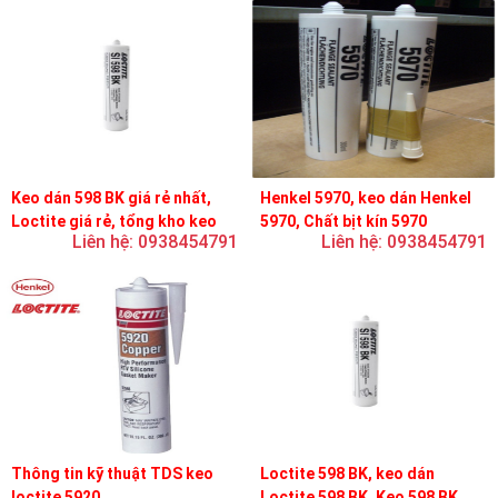
Keo dán 598 BK giá rẻ nhất,
Henkel 5970, keo dán Henkel
Loctite giá rẻ, tổng kho keo
5970, Chất bịt kín 5970
Liên hệ: 0938454791
Liên hệ: 0938454791
loctite
Thông tin kỹ thuật TDS keo
Loctite 598 BK, keo dán
loctite 5920
Loctite 598 BK, Keo 598 BK