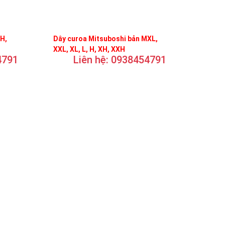
FH,
Dây curoa Mitsuboshi bản MXL,
XXL, XL, L, H, XH, XXH
4791
Liên hệ: 0938454791