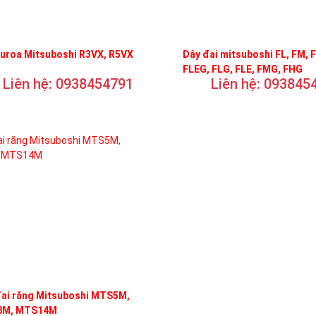
curoa Mitsuboshi R3VX, R5VX
Dây đai mitsuboshi FL, FM, 
FLEG, FLG, FLE, FMG, FHG
Liên hệ: 0938454791
Liên hệ: 093845
đai răng Mitsuboshi MTS5M,
M, MTS14M