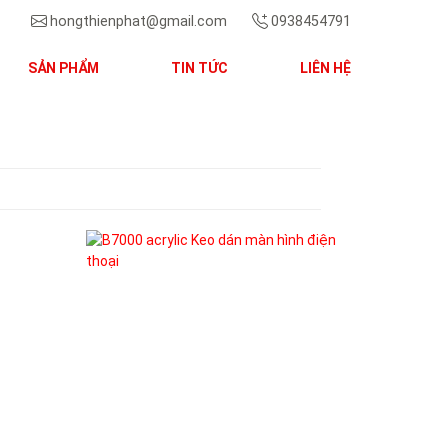
hongthienphat@gmail.com
0938454791
SẢN PHẨM
TIN TỨC
LIÊN HỆ
Next