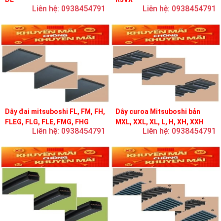
Liên hệ: 0938454791
Liên hệ: 0938454791
Dây đai mitsuboshi FL, FM, FH,
Dây curoa Mitsuboshi bản
FLEG, FLG, FLE, FMG, FHG
MXL, XXL, XL, L, H, XH, XXH
Liên hệ: 0938454791
Liên hệ: 0938454791