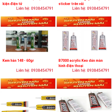
kiện điện tử
sticker trên vải
Liên hệ: 0938454791
Liên hệ: 0938454791
Kem hàn 148 - 60gr
B7000 acrylic Keo dán màn
hình điện thoại
Liên hệ: 0938454791
Liên hệ: 0938454791