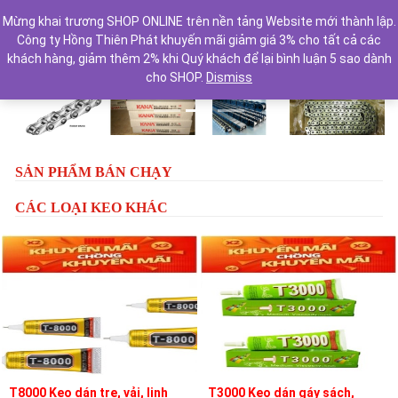
Mừng khai trương SHOP ONLINE trên nền tảng Website mới thành lập.
Công ty Hồng Thiên Phát khuyến mãi giảm giá 3% cho tất cả các
khách hàng, giảm thêm 2% khi Quý khách để lại bình luận 5 sao dành
cho SHOP.
Dismiss
Previous
Next
SẢN PHẨM BÁN CHẠY
CÁC LOẠI KEO KHÁC
T8000 Keo dán tre, vải, linh
T3000 Keo dán gáy sách,