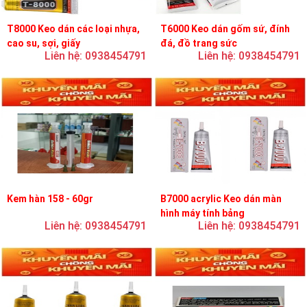
T8000 Keo dán các loại nhựa,
T6000 Keo dán gốm sứ, đính
cao su, sợi, giấy
đá, đồ trang sức
Liên hệ: 0938454791
Liên hệ: 0938454791
Kem hàn 158 - 60gr
B7000 acrylic Keo dán màn
hình máy tính bảng
Liên hệ: 0938454791
Liên hệ: 0938454791