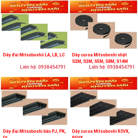
Dây đai Mitsuboshii LA, LB, LC
Dây curoa Mitsuboshi nhật
S2M, S3M, S5M, S8M, S14M
Liên hệ: 0938454791
Liên hệ: 0938454791
Dây đai Mitsuboshi bản PJ, PK,
Dây curoa Mitsuboshi R3VX,
DL
R5VX