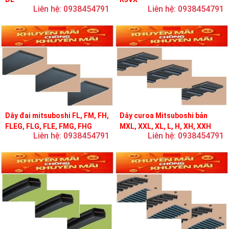
Liên hệ: 0938454791
Liên hệ: 0938454791
Dây đai mitsuboshi FL, FM, FH,
Dây curoa Mitsuboshi bản
FLEG, FLG, FLE, FMG, FHG
MXL, XXL, XL, L, H, XH, XXH
Liên hệ: 0938454791
Liên hệ: 0938454791