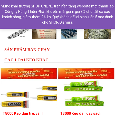
Mừng khai trương SHOP ONLINE trên nền tảng Website mới thành lập.
Công ty Hồng Thiên Phát khuyến mãi giảm giá 3% cho tất cả các
khách hàng, giảm thêm 2% khi Quý khách để lại bình luận 5 sao dành
cho SHOP.
Dismiss
Previous
Next
SẢN PHẨM BÁN CHẠY
CÁC LOẠI KEO KHÁC
T8000 Keo dán tre, vải, linh
T3000 Keo dán gáy sách,