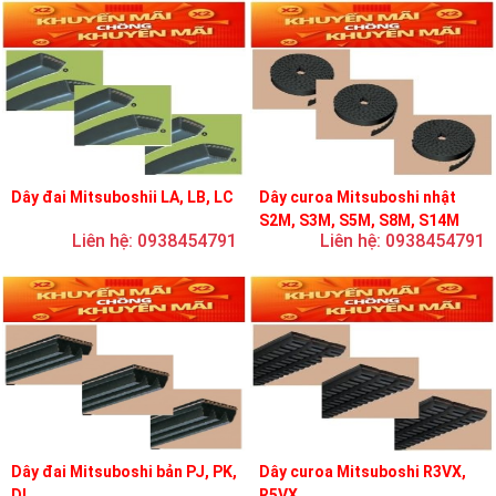
Dây đai Mitsuboshii LA, LB, LC
Dây curoa Mitsuboshi nhật
S2M, S3M, S5M, S8M, S14M
Liên hệ: 0938454791
Liên hệ: 0938454791
Dây đai Mitsuboshi bản PJ, PK,
Dây curoa Mitsuboshi R3VX,
DL
R5VX