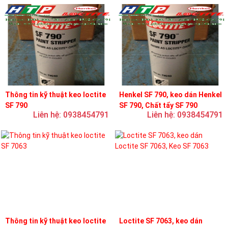
Thông tin kỹ thuật keo loctite
Henkel SF 790, keo dán Henkel
SF 790
SF 790, Chất tẩy SF 790
Liên hệ: 0938454791
Liên hệ: 0938454791
Thông tin kỹ thuật keo loctite
Loctite SF 7063, keo dán