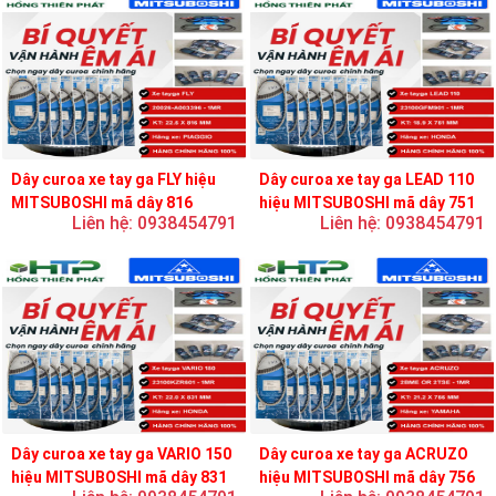
Dây curoa xe tay ga FLY hiệu
Dây curoa xe tay ga LEAD 110
MITSUBOSHI mã dây 816
hiệu MITSUBOSHI mã dây 751
Liên hệ: 0938454791
Liên hệ: 0938454791
Dây curoa xe tay ga VARIO 150
Dây curoa xe tay ga ACRUZO
hiệu MITSUBOSHI mã dây 831
hiệu MITSUBOSHI mã dây 756