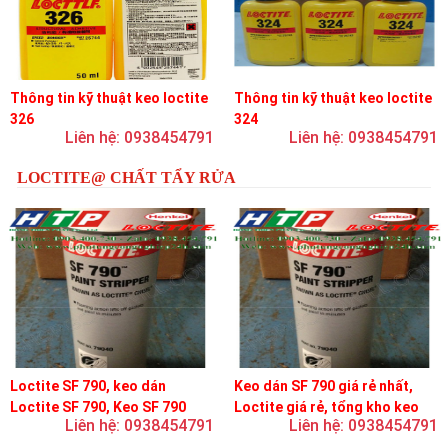
Thông tin kỹ thuật keo loctite
Thông tin kỹ thuật keo loctite
326
324
Liên hệ: 0938454791
Liên hệ: 0938454791
LOCTITE@ CHẤT TẨY RỬA
Loctite SF 790, keo dán
Keo dán SF 790 giá rẻ nhất,
Loctite SF 790, Keo SF 790
Loctite giá rẻ, tổng kho keo
Liên hệ: 0938454791
Liên hệ: 0938454791
loctite