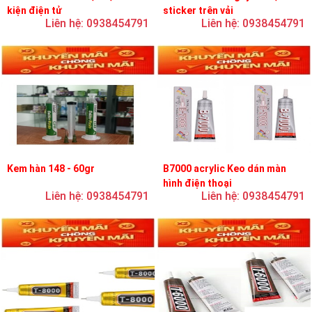
kiện điện tử
sticker trên vải
Liên hệ: 0938454791
Liên hệ: 0938454791
Kem hàn 148 - 60gr
B7000 acrylic Keo dán màn
hình điện thoại
Liên hệ: 0938454791
Liên hệ: 0938454791