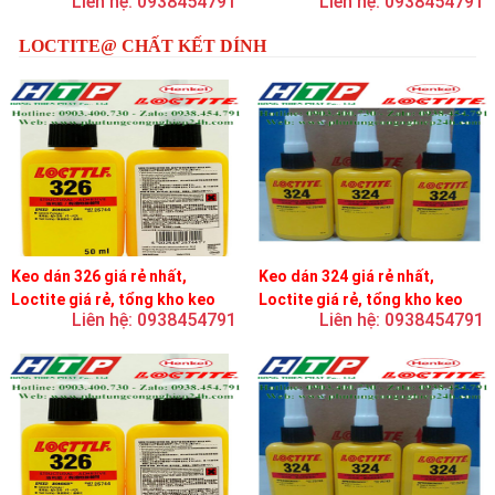
Liên hệ: 0938454791
Liên hệ: 0938454791
LOCTITE@ CHẤT KẾT DÍNH
Keo dán 326 giá rẻ nhất,
Keo dán 324 giá rẻ nhất,
Loctite giá rẻ, tổng kho keo
Loctite giá rẻ, tổng kho keo
Liên hệ: 0938454791
Liên hệ: 0938454791
loctite
loctite