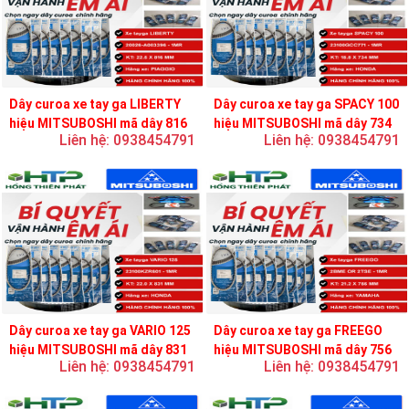
Dây curoa xe tay ga LIBERTY
Dây curoa xe tay ga SPACY 100
hiệu MITSUBOSHI mã dây 816
hiệu MITSUBOSHI mã dây 734
Liên hệ: 0938454791
Liên hệ: 0938454791
Dây curoa xe tay ga VARIO 125
Dây curoa xe tay ga FREEGO
hiệu MITSUBOSHI mã dây 831
hiệu MITSUBOSHI mã dây 756
Liên hệ: 0938454791
Liên hệ: 0938454791