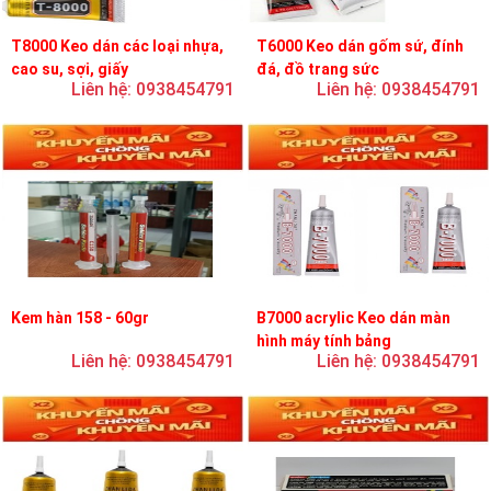
T8000 Keo dán các loại nhựa,
T6000 Keo dán gốm sứ, đính
cao su, sợi, giấy
đá, đồ trang sức
Liên hệ: 0938454791
Liên hệ: 0938454791
Kem hàn 158 - 60gr
B7000 acrylic Keo dán màn
hình máy tính bảng
Liên hệ: 0938454791
Liên hệ: 0938454791