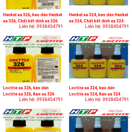
Henkel aa 326, keo dán Henkel
Henkel aa 324, keo dán Henkel
aa 326, Chất kết dính aa 326
aa 324, Chất kết dính aa 324
Liên hệ: 0938454791
Liên hệ: 0938454791
Loctite aa 326, keo dán
Loctite aa 324, keo dán
Loctite aa 326, Keo aa 326
Loctite aa 324, Keo aa 324
Liên hệ: 0938454791
Liên hệ: 0938454791