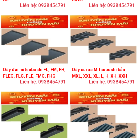
Liên hệ: 0938454791
Liên hệ: 0938454791
Dây đai mitsuboshi FL, FM, FH,
Dây curoa Mitsuboshi bản
FLEG, FLG, FLE, FMG, FHG
MXL, XXL, XL, L, H, XH, XXH
Liên hệ: 0938454791
Liên hệ: 0938454791