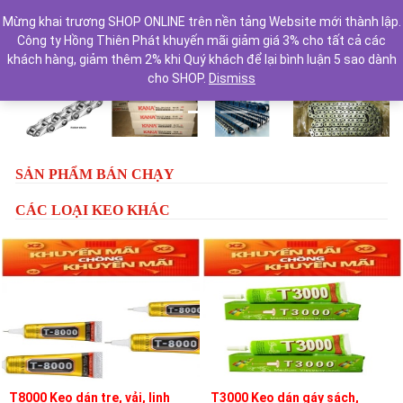
Mừng khai trương SHOP ONLINE trên nền tảng Website mới thành lập.
Công ty Hồng Thiên Phát khuyến mãi giảm giá 3% cho tất cả các
khách hàng, giảm thêm 2% khi Quý khách để lại bình luận 5 sao dành
cho SHOP.
Dismiss
Previous
Next
SẢN PHẨM BÁN CHẠY
CÁC LOẠI KEO KHÁC
T8000 Keo dán tre, vải, linh
T3000 Keo dán gáy sách,