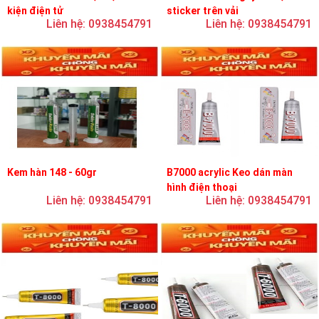
kiện điện tử
sticker trên vải
Liên hệ: 0938454791
Liên hệ: 0938454791
Kem hàn 148 - 60gr
B7000 acrylic Keo dán màn
hình điện thoại
Liên hệ: 0938454791
Liên hệ: 0938454791