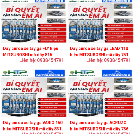
Dây curoa xe tay ga FLY hiệu
Dây curoa xe tay ga LEAD 110
MITSUBOSHI mã dây 816
hiệu MITSUBOSHI mã dây 751
Liên hệ: 0938454791
Liên hệ: 0938454791
Dây curoa xe tay ga VARIO 150
Dây curoa xe tay ga ACRUZO
hiệu MITSUBOSHI mã dây 831
hiệu MITSUBOSHI mã dây 756