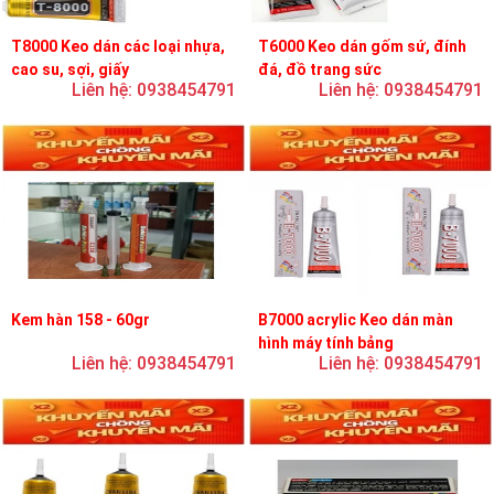
T8000 Keo dán các loại nhựa,
T6000 Keo dán gốm sứ, đính
cao su, sợi, giấy
đá, đồ trang sức
Liên hệ: 0938454791
Liên hệ: 0938454791
Kem hàn 158 - 60gr
B7000 acrylic Keo dán màn
hình máy tính bảng
Liên hệ: 0938454791
Liên hệ: 0938454791