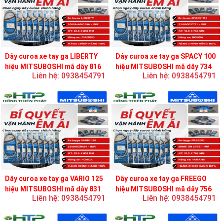
Dây curoa xe tay ga LIBERTY
Dây curoa xe tay ga SPACY 100
hiệu MITSUBOSHI mã dây 816
hiệu MITSUBOSHI mã dây 734
Liên hệ: 0938454791
Liên hệ: 0938454791
Dây curoa xe tay ga VARIO 125
Dây curoa xe tay ga FREEGO
hiệu MITSUBOSHI mã dây 831
hiệu MITSUBOSHI mã dây 756
Liên hệ: 0938454791
Liên hệ: 0938454791