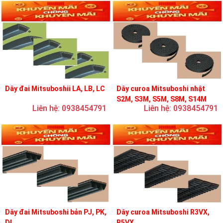
Dây đai Mitsuboshii LA, LB, LC
Dây curoa Mitsuboshi nhật
S2M, S3M, S5M, S8M, S14M
Liên hệ: 0938454791
Liên hệ: 0938454791
Dây đai Mitsuboshi bản PJ, PK,
Dây curoa Mitsuboshi R3VX,
DL
R5VX