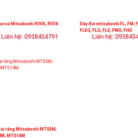
curoa Mitsuboshi R3VX, R5VX
Dây đai mitsuboshi FL, FM, 
FLEG, FLG, FLE, FMG, FHG
Liên hệ: 0938454791
Liên hệ: 093845
đai răng Mitsuboshi MTS5M,
M, MTS14M