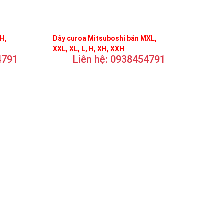
FH,
Dây curoa Mitsuboshi bản MXL,
XXL, XL, L, H, XH, XXH
4791
Liên hệ: 0938454791