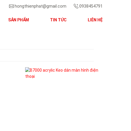
hongthienphat@gmail.com
0938454791
SẢN PHẨM
TIN TỨC
LIÊN HỆ
Next