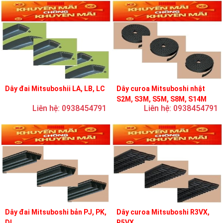
Dây đai Mitsuboshii LA, LB, LC
Dây curoa Mitsuboshi nhật
S2M, S3M, S5M, S8M, S14M
Liên hệ: 0938454791
Liên hệ: 0938454791
Dây đai Mitsuboshi bản PJ, PK,
Dây curoa Mitsuboshi R3VX,
DL
R5VX