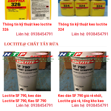
Thông tin kỹ thuật keo loctite
Thông tin kỹ thuật keo loctite
326
324
Liên hệ: 0938454791
Liên hệ: 0938454791
LOCTITE@ CHẤT TẨY RỬA
Loctite SF 790, keo dán
Keo dán SF 790 giá rẻ nhất,
Loctite SF 790, Keo SF 790
Loctite giá rẻ, tổng kho keo
Liên hệ: 0938454791
Liên hệ: 0938454791
loctite