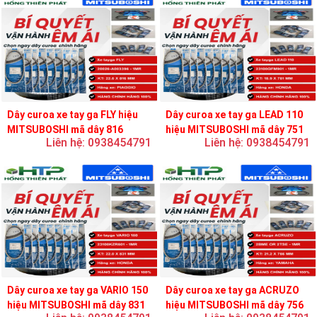
Dây curoa xe tay ga FLY hiệu
Dây curoa xe tay ga LEAD 110
MITSUBOSHI mã dây 816
hiệu MITSUBOSHI mã dây 751
Liên hệ: 0938454791
Liên hệ: 0938454791
Dây curoa xe tay ga VARIO 150
Dây curoa xe tay ga ACRUZO
hiệu MITSUBOSHI mã dây 831
hiệu MITSUBOSHI mã dây 756