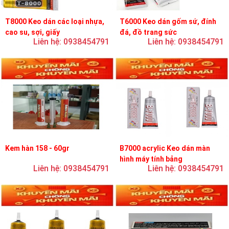
T8000 Keo dán các loại nhựa,
T6000 Keo dán gốm sứ, đính
cao su, sợi, giấy
đá, đồ trang sức
Liên hệ: 0938454791
Liên hệ: 0938454791
Kem hàn 158 - 60gr
B7000 acrylic Keo dán màn
hình máy tính bảng
Liên hệ: 0938454791
Liên hệ: 0938454791