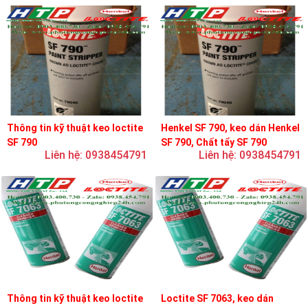
Thông tin kỹ thuật keo loctite
Henkel SF 790, keo dán Henkel
SF 790
SF 790, Chất tẩy SF 790
Liên hệ: 0938454791
Liên hệ: 0938454791
Thông tin kỹ thuật keo loctite
Loctite SF 7063, keo dán