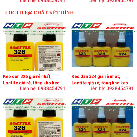
Liên hệ: 0938454791
Liên hệ: 0938454791
LOCTITE@ CHẤT KẾT DÍNH
Keo dán 326 giá rẻ nhất,
Keo dán 324 giá rẻ nhất,
Loctite giá rẻ, tổng kho keo
Loctite giá rẻ, tổng kho keo
Liên hệ: 0938454791
Liên hệ: 0938454791
loctite
loctite