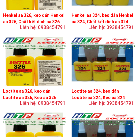
Henkel aa 326, keo dán Henkel
Henkel aa 324, keo dán Henkel
aa 326, Chất kết dính aa 326
aa 324, Chất kết dính aa 324
Liên hệ: 0938454791
Liên hệ: 0938454791
Loctite aa 326, keo dán
Loctite aa 324, keo dán
Loctite aa 326, Keo aa 326
Loctite aa 324, Keo aa 324
Liên hệ: 0938454791
Liên hệ: 0938454791