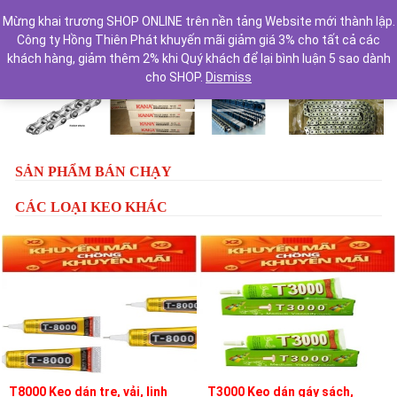
Mừng khai trương SHOP ONLINE trên nền tảng Website mới thành lập.
Công ty Hồng Thiên Phát khuyến mãi giảm giá 3% cho tất cả các
khách hàng, giảm thêm 2% khi Quý khách để lại bình luận 5 sao dành
cho SHOP.
Dismiss
Previous
Next
SẢN PHẨM BÁN CHẠY
CÁC LOẠI KEO KHÁC
T8000 Keo dán tre, vải, linh
T3000 Keo dán gáy sách,