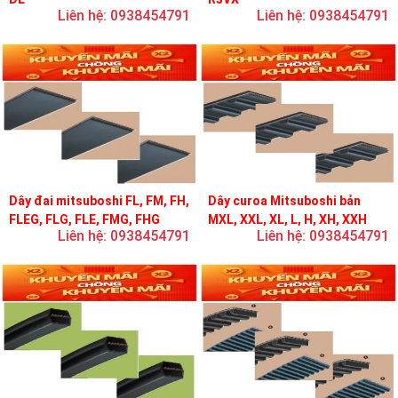
Liên hệ: 0938454791
Liên hệ: 0938454791
Dây đai mitsuboshi FL, FM, FH,
Dây curoa Mitsuboshi bản
FLEG, FLG, FLE, FMG, FHG
MXL, XXL, XL, L, H, XH, XXH
Liên hệ: 0938454791
Liên hệ: 0938454791