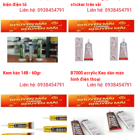
kiện điện tử
sticker trên vải
Liên hệ: 0938454791
Liên hệ: 0938454791
Kem hàn 148 - 60gr
B7000 acrylic Keo dán màn
hình điện thoại
Liên hệ: 0938454791
Liên hệ: 0938454791