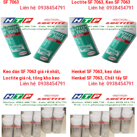
SF 7063
Loctite SF 7063, Keo SF 7063
Liên hệ: 0938454791
Liên hệ: 0938454791
Keo dán SF 7063 giá rẻ nhất,
Henkel SF 7063, keo dán
Loctite giá rẻ, tổng kho keo
Henkel SF 7063, Chất tẩy SF
Liên hệ: 0938454791
Liên hệ: 0938454791
loctite
7063