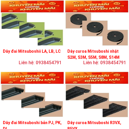
Dây đai Mitsuboshii LA, LB, LC
Dây curoa Mitsuboshi nhật
S2M, S3M, S5M, S8M, S14M
Liên hệ: 0938454791
Liên hệ: 0938454791
Dây đai Mitsuboshi bản PJ, PK,
Dây curoa Mitsuboshi R3VX,
DL
R5VX