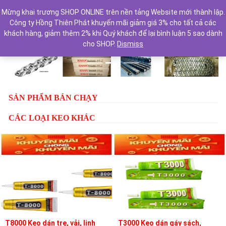
Mừng khai trương SHOP ONLINE trên nền tảng Website mới thành lập.
Công ty Hồng Thiên Phát khuyến mãi giảm giá 3% cho tất cả các
khách hàng, giảm thêm 2% khi Quý khách để lại bình luận 5 sao dành
cho SHOP.
Dismiss
Previous
Next
SẢN PHẨM BÁN CHẠY
CÁC LOẠI KEO KHÁC
T8000 Keo dán tre, vải, linh
T3000 Keo dán gáy sách,