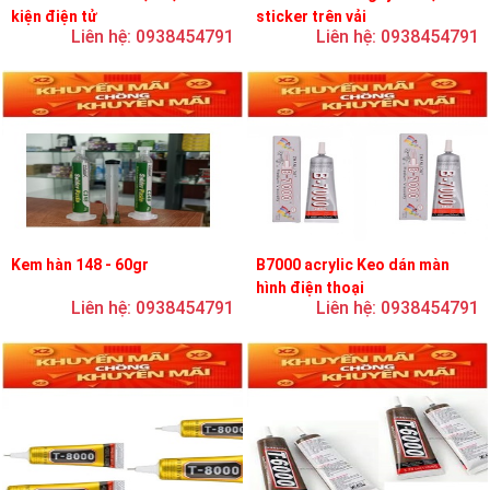
kiện điện tử
sticker trên vải
Liên hệ: 0938454791
Liên hệ: 0938454791
Kem hàn 148 - 60gr
B7000 acrylic Keo dán màn
hình điện thoại
Liên hệ: 0938454791
Liên hệ: 0938454791