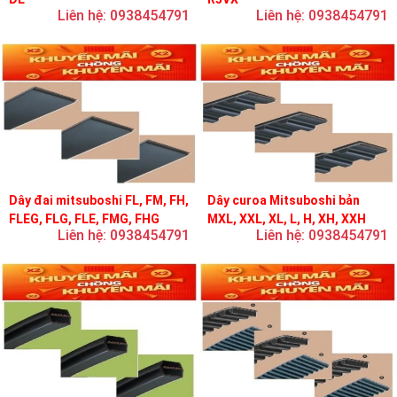
Liên hệ: 0938454791
Liên hệ: 0938454791
Dây đai mitsuboshi FL, FM, FH,
Dây curoa Mitsuboshi bản
FLEG, FLG, FLE, FMG, FHG
MXL, XXL, XL, L, H, XH, XXH
Liên hệ: 0938454791
Liên hệ: 0938454791