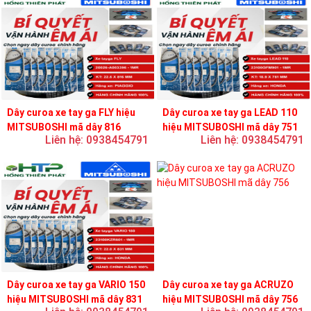
Dây curoa xe tay ga FLY hiệu
Dây curoa xe tay ga LEAD 110
MITSUBOSHI mã dây 816
hiệu MITSUBOSHI mã dây 751
Liên hệ: 0938454791
Liên hệ: 0938454791
Dây curoa xe tay ga VARIO 150
Dây curoa xe tay ga ACRUZO
hiệu MITSUBOSHI mã dây 831
hiệu MITSUBOSHI mã dây 756