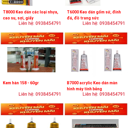
T8000 Keo dán các loại nhựa,
T6000 Keo dán gốm sứ, đính
cao su, sợi, giấy
đá, đồ trang sức
Liên hệ: 0938454791
Liên hệ: 0938454791
Kem hàn 158 - 60gr
B7000 acrylic Keo dán màn
hình máy tính bảng
Liên hệ: 0938454791
Liên hệ: 0938454791