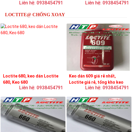
Liên hệ: 0938454791
Liên hệ: 0938454791
loctite
LOCTITE@ CHỐNG XOAY
Loctite 680, keo dán Loctite
Keo dán 609 giá rẻ nhất,
680, Keo 680
Loctite giá rẻ, tổng kho keo
Liên hệ: 0938454791
Liên hệ: 0938454791
loctite