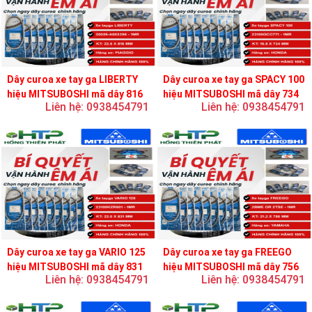
Dây curoa xe tay ga LIBERTY
Dây curoa xe tay ga SPACY 100
hiệu MITSUBOSHI mã dây 816
hiệu MITSUBOSHI mã dây 734
Liên hệ: 0938454791
Liên hệ: 0938454791
Dây curoa xe tay ga VARIO 125
Dây curoa xe tay ga FREEGO
hiệu MITSUBOSHI mã dây 831
hiệu MITSUBOSHI mã dây 756
Liên hệ: 0938454791
Liên hệ: 0938454791