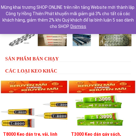
Mừng khai trương SHOP ONLINE trên nền tảng Website mới thành lập.
Công ty Hồng Thiên Phát khuyến mãi giảm giá 3% cho tất cả các
khách hàng, giảm thêm 2% khi Quý khách để lại bình luận 5 sao dành
cho SHOP.
Dismiss
Previous
Next
SẢN PHẨM BÁN CHẠY
CÁC LOẠI KEO KHÁC
T8000 Keo dán tre, vải, linh
T3000 Keo dán gáy sách,