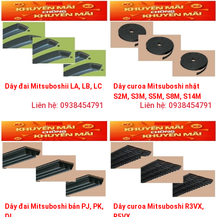
Dây đai Mitsuboshii LA, LB, LC
Dây curoa Mitsuboshi nhật
S2M, S3M, S5M, S8M, S14M
Liên hệ: 0938454791
Liên hệ: 0938454791
Dây đai Mitsuboshi bản PJ, PK,
Dây curoa Mitsuboshi R3VX,
DL
R5VX