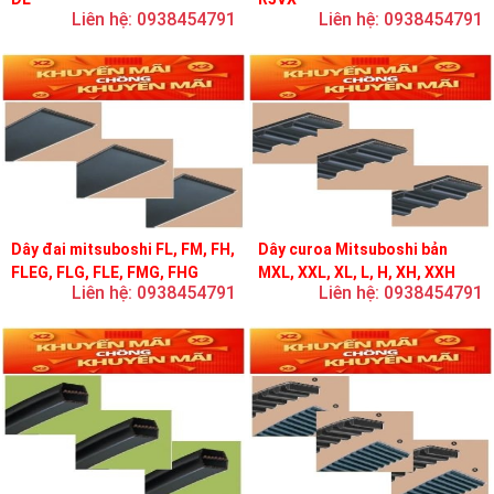
Liên hệ: 0938454791
Liên hệ: 0938454791
Dây đai mitsuboshi FL, FM, FH,
Dây curoa Mitsuboshi bản
FLEG, FLG, FLE, FMG, FHG
MXL, XXL, XL, L, H, XH, XXH
Liên hệ: 0938454791
Liên hệ: 0938454791