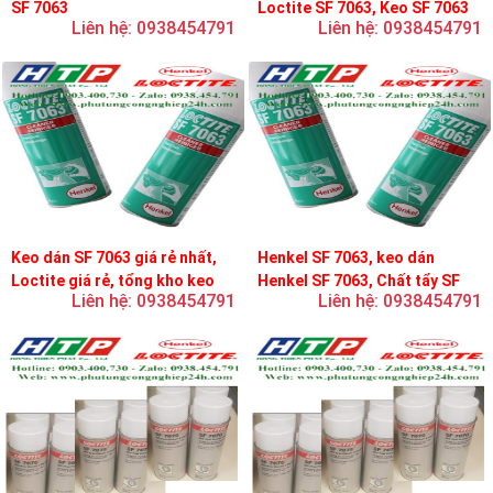
SF 7063
Loctite SF 7063, Keo SF 7063
Liên hệ: 0938454791
Liên hệ: 0938454791
Keo dán SF 7063 giá rẻ nhất,
Henkel SF 7063, keo dán
Loctite giá rẻ, tổng kho keo
Henkel SF 7063, Chất tẩy SF
Liên hệ: 0938454791
Liên hệ: 0938454791
loctite
7063