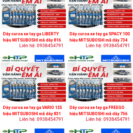
Dây curoa xe tay ga LIBERTY
Dây curoa xe tay ga SPACY 100
hiệu MITSUBOSHI mã dây 816
hiệu MITSUBOSHI mã dây 734
Liên hệ: 0938454791
Liên hệ: 0938454791
Dây curoa xe tay ga VARIO 125
Dây curoa xe tay ga FREEGO
hiệu MITSUBOSHI mã dây 831
hiệu MITSUBOSHI mã dây 756
Liên hệ: 0938454791
Liên hệ: 0938454791