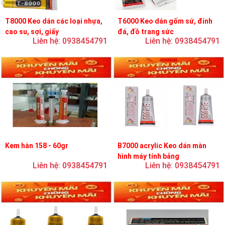
T8000 Keo dán các loại nhựa,
T6000 Keo dán gốm sứ, đính
cao su, sợi, giấy
đá, đồ trang sức
Liên hệ: 0938454791
Liên hệ: 0938454791
Kem hàn 158 - 60gr
B7000 acrylic Keo dán màn
hình máy tính bảng
Liên hệ: 0938454791
Liên hệ: 0938454791