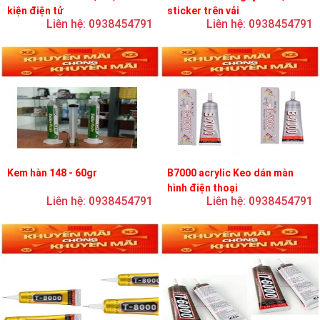
kiện điện tử
sticker trên vải
Liên hệ: 0938454791
Liên hệ: 0938454791
Kem hàn 148 - 60gr
B7000 acrylic Keo dán màn
hình điện thoại
Liên hệ: 0938454791
Liên hệ: 0938454791