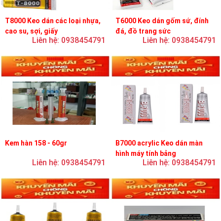
T8000 Keo dán các loại nhựa,
T6000 Keo dán gốm sứ, đính
cao su, sợi, giấy
đá, đồ trang sức
Liên hệ: 0938454791
Liên hệ: 0938454791
Kem hàn 158 - 60gr
B7000 acrylic Keo dán màn
hình máy tính bảng
Liên hệ: 0938454791
Liên hệ: 0938454791