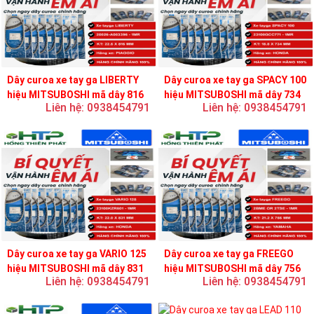
Dây curoa xe tay ga LIBERTY
Dây curoa xe tay ga SPACY 100
hiệu MITSUBOSHI mã dây 816
hiệu MITSUBOSHI mã dây 734
Liên hệ: 0938454791
Liên hệ: 0938454791
Dây curoa xe tay ga VARIO 125
Dây curoa xe tay ga FREEGO
hiệu MITSUBOSHI mã dây 831
hiệu MITSUBOSHI mã dây 756
Liên hệ: 0938454791
Liên hệ: 0938454791