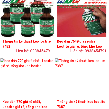
Thông tin kỹ thuật keo loctite
Keo dán 7649 giá rẻ nhất,
7452
Loctite giá rẻ, tổng kho keo
Liên hệ: 0938454791
Liên hệ: 0938454791
loctite
Keo dán 770 giá rẻ nhất,
Thông tin kỹ thuật keo loctite
Loctite giá rẻ, tổng kho keo
7387