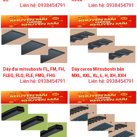
Liên hệ: 0938454791
Liên hệ: 0938454791
Dây đai mitsuboshi FL, FM, FH,
Dây curoa Mitsuboshi bản
FLEG, FLG, FLE, FMG, FHG
MXL, XXL, XL, L, H, XH, XXH
Liên hệ: 0938454791
Liên hệ: 0938454791