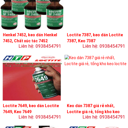
Henkel 7452, keo dán Henkel
Loctite 7387, keo dán Loctite
7452, Chất xúc tác 7452
7387, Keo 7387
Liên hệ: 0938454791
Liên hệ: 0938454791
Loctite 7649, keo dán Loctite
Keo dán 7387 giá rẻ nhất,
7649, Keo 7649
Loctite giá rẻ, tổng kho keo
Liên hệ: 0938454791
Liên hệ: 0938454791
loctite