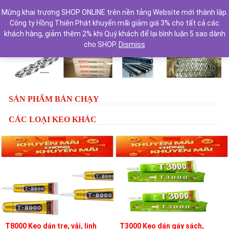
Mừng khai trương SHOP ONLINE trên nền tảng Website mới thành lập.
Công ty Hồng Thiên Phát khuyến mãi giảm giá 3% cho tất cả các
khách hàng, giảm thêm 2% khi Quý khách để lại bình luận 5 sao dành
cho SHOP.
Dismiss
Previous
Next
SẢN PHẨM BÁN CHẠY
CÁC LOẠI KEO KHÁC
T8000 Keo dán tre, vải, linh
T3000 Keo dán gáy sách,