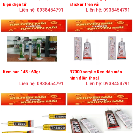
kiện điện tử
sticker trên vải
Liên hệ: 0938454791
Liên hệ: 0938454791
Kem hàn 148 - 60gr
B7000 acrylic Keo dán màn
hình điện thoại
Liên hệ: 0938454791
Liên hệ: 0938454791