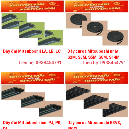
Dây đai Mitsuboshii LA, LB, LC
Dây curoa Mitsuboshi nhật
S2M, S3M, S5M, S8M, S14M
Liên hệ: 0938454791
Liên hệ: 0938454791
Dây đai Mitsuboshi bản PJ, PK,
Dây curoa Mitsuboshi R3VX,
DL
R5VX