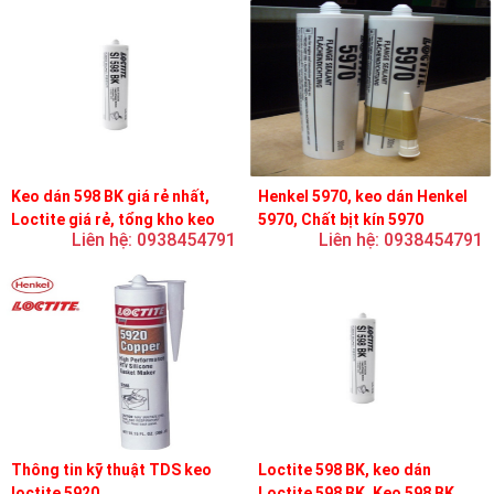
Keo dán 598 BK giá rẻ nhất,
Henkel 5970, keo dán Henkel
Loctite giá rẻ, tổng kho keo
5970, Chất bịt kín 5970
Liên hệ: 0938454791
Liên hệ: 0938454791
loctite
Thông tin kỹ thuật TDS keo
Loctite 598 BK, keo dán
loctite 5920
Loctite 598 BK, Keo 598 BK