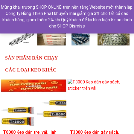
Mừng khai trương SHOP ONLINE trên nền tảng Website mới thành lập.
Công ty Hồng Thiên Phát khuyến mãi giảm giá 3% cho tất cả các
khách hàng, giảm thêm 2% khi Quý khách để lại bình luận 5 sao dành
cho SHOP.
Dismiss
Previous
Next
SẢN PHẨM BÁN CHẠY
CÁC LOẠI KEO KHÁC
T8000 Keo dán tre, vải, linh
T3000 Keo dán gáy sách,