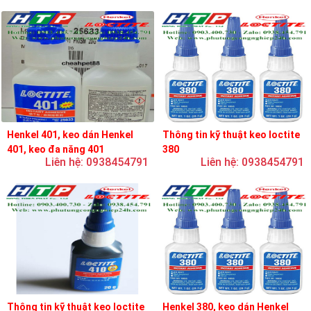
Henkel 401, keo dán Henkel
Thông tin kỹ thuật keo loctite
401, keo đa năng 401
380
Liên hệ: 0938454791
Liên hệ: 0938454791
Thông tin kỹ thuật keo loctite
Henkel 380, keo dán Henkel