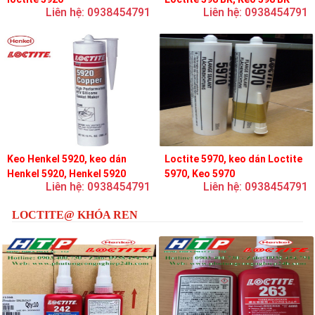
Liên hệ: 0938454791
Liên hệ: 0938454791
Keo Henkel 5920, keo dán
Loctite 5970, keo dán Loctite
Henkel 5920, Henkel 5920
5970, Keo 5970
Liên hệ: 0938454791
Liên hệ: 0938454791
LOCTITE@ KHÓA REN