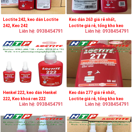
Loctite 242, keo dán Loctite
Keo dán 263 giá rẻ nhất,
242, Keo 242
Loctite giá rẻ, tổng kho keo
Liên hệ: 0938454791
Liên hệ: 0938454791
loctite
Henkel 222, keo dán Henkel
Keo dán 277 giá rẻ nhất,
222, Keo khoá ren 222
Loctite giá rẻ, tổng kho keo
Liên hệ: 0938454791
Liên hệ: 0938454791
loctite