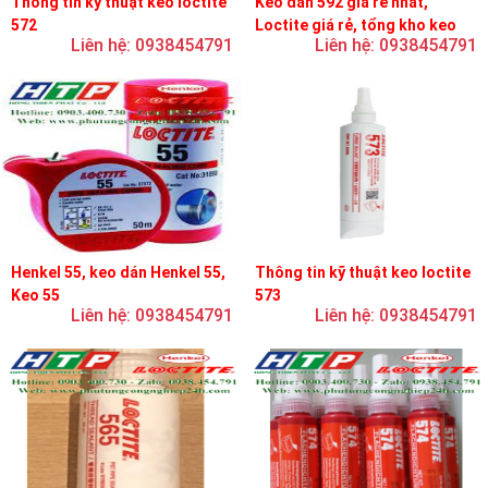
Thông tin kỹ thuật keo loctite
Keo dán 592 giá rẻ nhất,
572
Loctite giá rẻ, tổng kho keo
Liên hệ: 0938454791
Liên hệ: 0938454791
loctite
Henkel 55, keo dán Henkel 55,
Thông tin kỹ thuật keo loctite
Keo 55
573
Liên hệ: 0938454791
Liên hệ: 0938454791