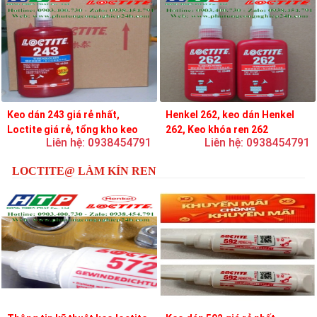
Keo dán 243 giá rẻ nhất,
Henkel 262, keo dán Henkel
Loctite giá rẻ, tổng kho keo
262, Keo khóa ren 262
Liên hệ: 0938454791
Liên hệ: 0938454791
loctite
LOCTITE@ LÀM KÍN REN