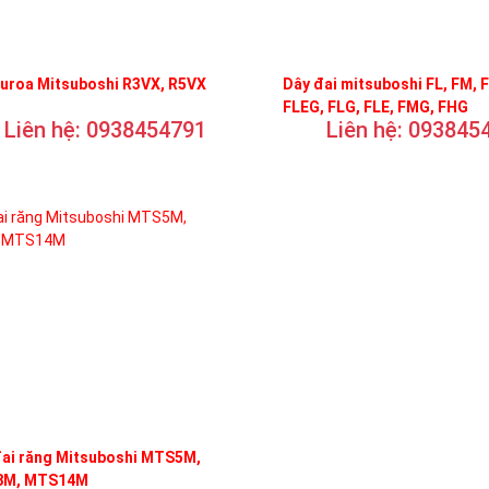
curoa Mitsuboshi R3VX, R5VX
Dây đai mitsuboshi FL, FM, 
FLEG, FLG, FLE, FMG, FHG
Liên hệ: 0938454791
Liên hệ: 093845
đai răng Mitsuboshi MTS5M,
M, MTS14M