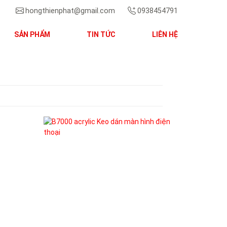
hongthienphat@gmail.com
0938454791
SẢN PHẨM
TIN TỨC
LIÊN HỆ
Next