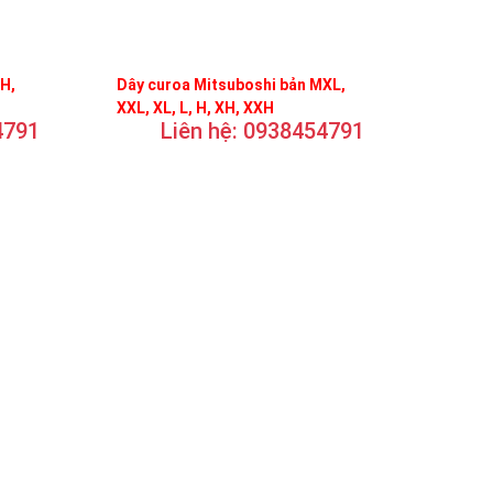
FH,
Dây curoa Mitsuboshi bản MXL,
XXL, XL, L, H, XH, XXH
4791
Liên hệ: 0938454791