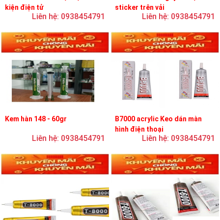
kiện điện tử
sticker trên vải
Liên hệ: 0938454791
Liên hệ: 0938454791
Kem hàn 148 - 60gr
B7000 acrylic Keo dán màn
hình điện thoại
Liên hệ: 0938454791
Liên hệ: 0938454791