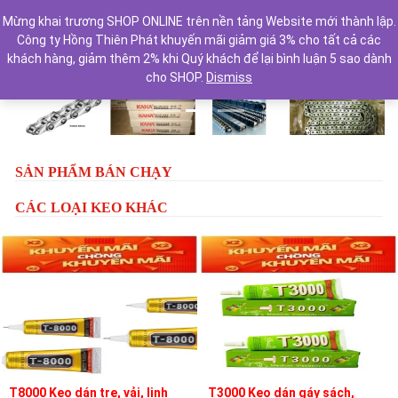
Mừng khai trương SHOP ONLINE trên nền tảng Website mới thành lập.
Công ty Hồng Thiên Phát khuyến mãi giảm giá 3% cho tất cả các
khách hàng, giảm thêm 2% khi Quý khách để lại bình luận 5 sao dành
cho SHOP.
Dismiss
Previous
Next
SẢN PHẨM BÁN CHẠY
CÁC LOẠI KEO KHÁC
T8000 Keo dán tre, vải, linh
T3000 Keo dán gáy sách,