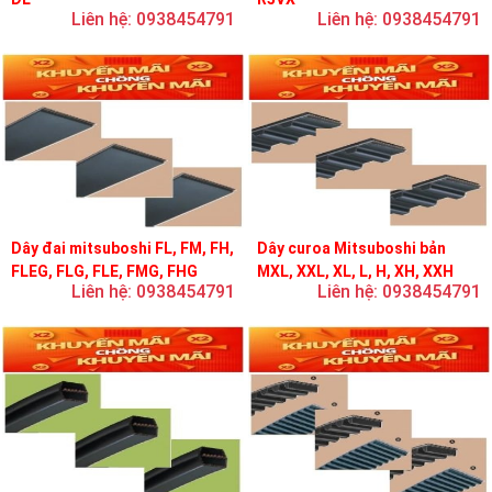
Liên hệ: 0938454791
Liên hệ: 0938454791
Dây đai mitsuboshi FL, FM, FH,
Dây curoa Mitsuboshi bản
FLEG, FLG, FLE, FMG, FHG
MXL, XXL, XL, L, H, XH, XXH
Liên hệ: 0938454791
Liên hệ: 0938454791