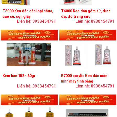
T8000 Keo dán các loại nhựa,
T6000 Keo dán gốm sứ, đính
cao su, sợi, giấy
đá, đồ trang sức
Liên hệ: 0938454791
Liên hệ: 0938454791
Kem hàn 158 - 60gr
B7000 acrylic Keo dán màn
hình máy tính bảng
Liên hệ: 0938454791
Liên hệ: 0938454791