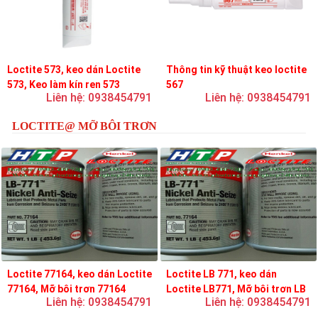
Loctite 573, keo dán Loctite
Thông tin kỹ thuật keo loctite
573, Keo làm kín ren 573
567
Liên hệ: 0938454791
Liên hệ: 0938454791
LOCTITE@ MỠ BÔI TRƠN
Loctite 77164, keo dán Loctite
Loctite LB 771, keo dán
77164, Mỡ bôi trơn 77164
Loctite LB771, Mỡ bôi trơn LB
Liên hệ: 0938454791
Liên hệ: 0938454791
771