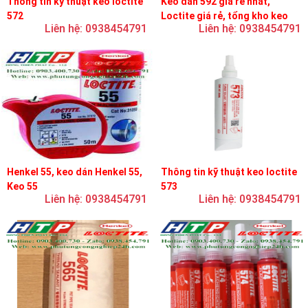
Thông tin kỹ thuật keo loctite
Keo dán 592 giá rẻ nhất,
572
Loctite giá rẻ, tổng kho keo
Liên hệ: 0938454791
Liên hệ: 0938454791
loctite
Henkel 55, keo dán Henkel 55,
Thông tin kỹ thuật keo loctite
Keo 55
573
Liên hệ: 0938454791
Liên hệ: 0938454791