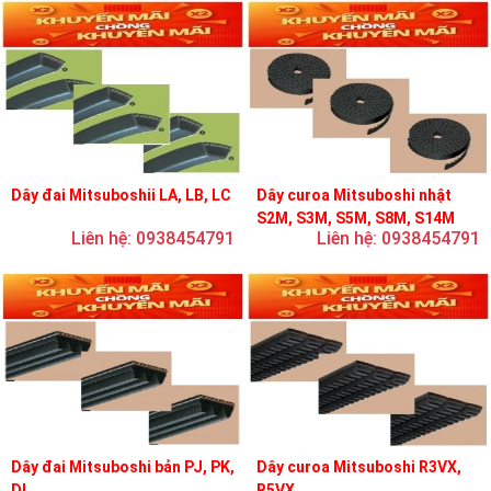
Dây đai Mitsuboshii LA, LB, LC
Dây curoa Mitsuboshi nhật
S2M, S3M, S5M, S8M, S14M
Liên hệ: 0938454791
Liên hệ: 0938454791
Dây đai Mitsuboshi bản PJ, PK,
Dây curoa Mitsuboshi R3VX,
DL
R5VX