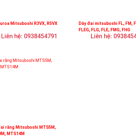
curoa Mitsuboshi R3VX, R5VX
Dây đai mitsuboshi FL, FM, 
FLEG, FLG, FLE, FMG, FHG
Liên hệ: 0938454791
Liên hệ: 093845
đai răng Mitsuboshi MTS5M,
M, MTS14M