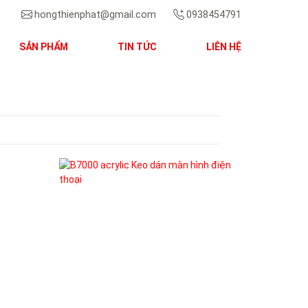
hongthienphat@gmail.com
0938454791
SẢN PHẨM
TIN TỨC
LIÊN HỆ
Next