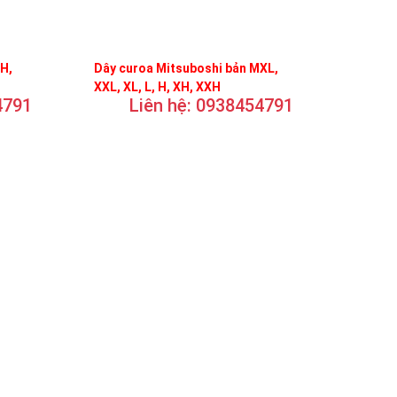
FH,
Dây curoa Mitsuboshi bản MXL,
XXL, XL, L, H, XH, XXH
4791
Liên hệ: 0938454791