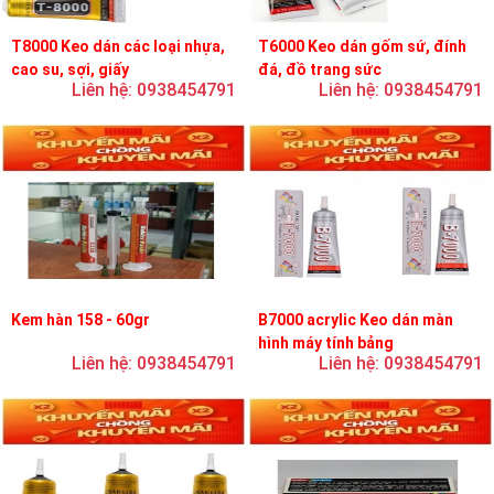
T8000 Keo dán các loại nhựa,
T6000 Keo dán gốm sứ, đính
cao su, sợi, giấy
đá, đồ trang sức
Liên hệ: 0938454791
Liên hệ: 0938454791
Kem hàn 158 - 60gr
B7000 acrylic Keo dán màn
hình máy tính bảng
Liên hệ: 0938454791
Liên hệ: 0938454791