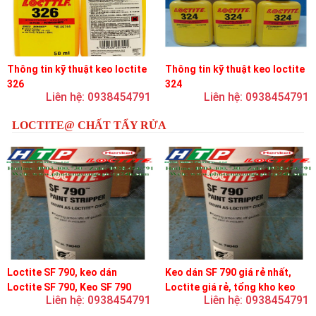
Thông tin kỹ thuật keo loctite
Thông tin kỹ thuật keo loctite
326
324
Liên hệ: 0938454791
Liên hệ: 0938454791
LOCTITE@ CHẤT TẨY RỬA
Loctite SF 790, keo dán
Keo dán SF 790 giá rẻ nhất,
Loctite SF 790, Keo SF 790
Loctite giá rẻ, tổng kho keo
Liên hệ: 0938454791
Liên hệ: 0938454791
loctite