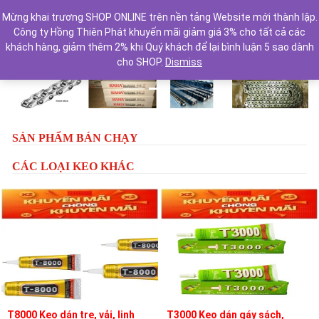
Mừng khai trương SHOP ONLINE trên nền tảng Website mới thành lập.
Công ty Hồng Thiên Phát khuyến mãi giảm giá 3% cho tất cả các
khách hàng, giảm thêm 2% khi Quý khách để lại bình luận 5 sao dành
cho SHOP.
Dismiss
Previous
Next
SẢN PHẨM BÁN CHẠY
CÁC LOẠI KEO KHÁC
T8000 Keo dán tre, vải, linh
T3000 Keo dán gáy sách,