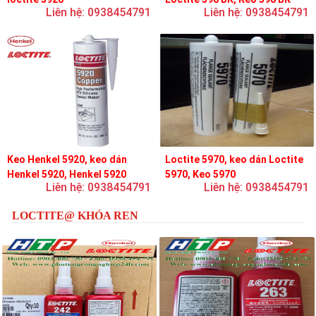
Liên hệ: 0938454791
Liên hệ: 0938454791
Keo Henkel 5920, keo dán
Loctite 5970, keo dán Loctite
Henkel 5920, Henkel 5920
5970, Keo 5970
Liên hệ: 0938454791
Liên hệ: 0938454791
LOCTITE@ KHÓA REN