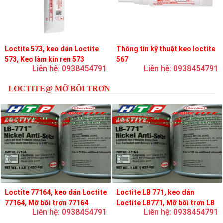
Loctite 573, keo dán Loctite
Thông tin kỹ thuật keo loctite
573, Keo làm kín ren 573
567
Liên hệ: 0938454791
Liên hệ: 0938454791
LOCTITE@ MỠ BÔI TRƠN
Loctite 77164, keo dán Loctite
Loctite LB 771, keo dán
77164, Mỡ bôi trơn 77164
Loctite LB771, Mỡ bôi trơn LB
Liên hệ: 0938454791
Liên hệ: 0938454791
771