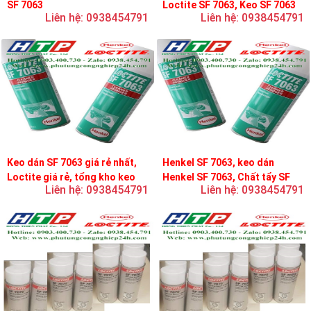
SF 7063
Loctite SF 7063, Keo SF 7063
Liên hệ: 0938454791
Liên hệ: 0938454791
Keo dán SF 7063 giá rẻ nhất,
Henkel SF 7063, keo dán
Loctite giá rẻ, tổng kho keo
Henkel SF 7063, Chất tẩy SF
Liên hệ: 0938454791
Liên hệ: 0938454791
loctite
7063