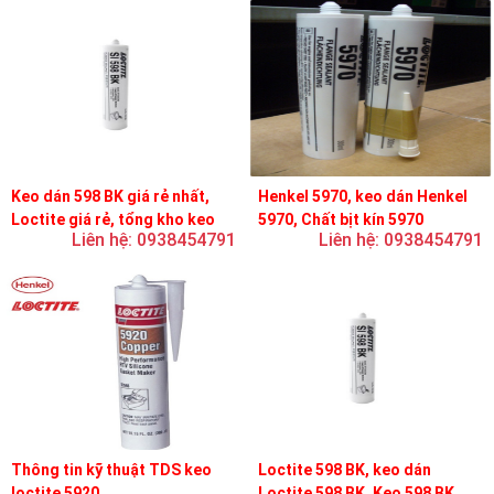
Keo dán 598 BK giá rẻ nhất,
Henkel 5970, keo dán Henkel
Loctite giá rẻ, tổng kho keo
5970, Chất bịt kín 5970
Liên hệ: 0938454791
Liên hệ: 0938454791
loctite
Thông tin kỹ thuật TDS keo
Loctite 598 BK, keo dán
loctite 5920
Loctite 598 BK, Keo 598 BK