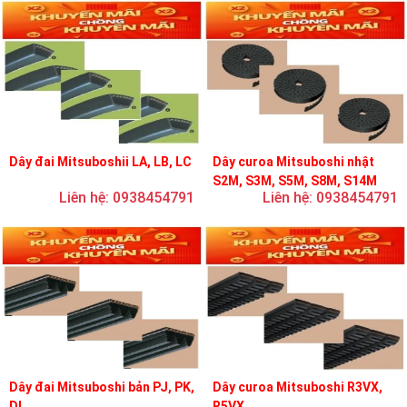
Dây đai Mitsuboshii LA, LB, LC
Dây curoa Mitsuboshi nhật
S2M, S3M, S5M, S8M, S14M
Liên hệ: 0938454791
Liên hệ: 0938454791
Dây đai Mitsuboshi bản PJ, PK,
Dây curoa Mitsuboshi R3VX,
DL
R5VX