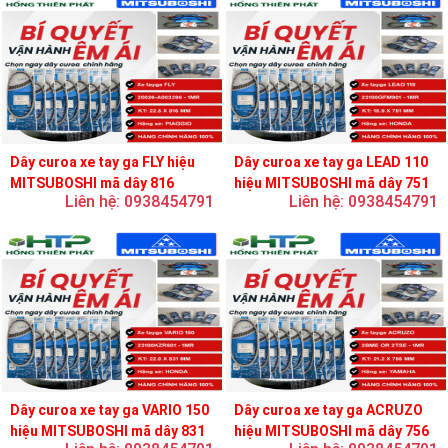
Dây curoa xe tay ga FLY hiệu
Dây curoa xe tay ga LEAD 110
MITSUBOSHI mã dây 816
hiệu MITSUBOSHI mã dây 751
Liên hệ: 0938454791
Liên hệ: 0938454791
Dây curoa xe tay ga VARIO 150
Dây curoa xe tay ga ACRUZO
hiệu MITSUBOSHI mã dây 831
hiệu MITSUBOSHI mã dây 756