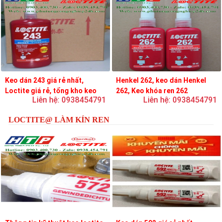
Keo dán 243 giá rẻ nhất,
Henkel 262, keo dán Henkel
Loctite giá rẻ, tổng kho keo
262, Keo khóa ren 262
Liên hệ: 0938454791
Liên hệ: 0938454791
loctite
LOCTITE@ LÀM KÍN REN