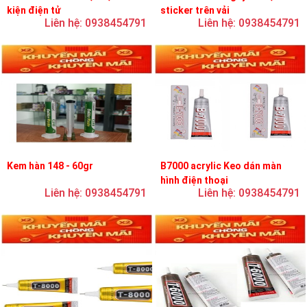
kiện điện tử
sticker trên vải
Liên hệ: 0938454791
Liên hệ: 0938454791
Kem hàn 148 - 60gr
B7000 acrylic Keo dán màn
hình điện thoại
Liên hệ: 0938454791
Liên hệ: 0938454791