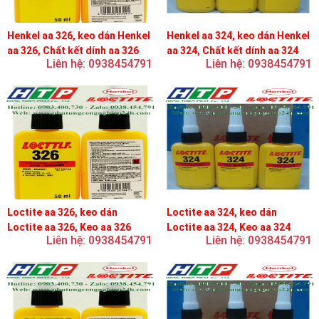
Henkel aa 326, keo dán Henkel
Henkel aa 324, keo dán Henkel
aa 326, Chất kết dính aa 326
aa 324, Chất kết dính aa 324
Liên hệ: 0938454791
Liên hệ: 0938454791
Loctite aa 326, keo dán
Loctite aa 324, keo dán
Loctite aa 326, Keo aa 326
Loctite aa 324, Keo aa 324
Liên hệ: 0938454791
Liên hệ: 0938454791