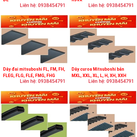
Liên hệ: 0938454791
Liên hệ: 0938454791
Dây đai mitsuboshi FL, FM, FH,
Dây curoa Mitsuboshi bản
FLEG, FLG, FLE, FMG, FHG
MXL, XXL, XL, L, H, XH, XXH
Liên hệ: 0938454791
Liên hệ: 0938454791