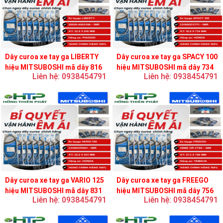
Dây curoa xe tay ga LIBERTY
Dây curoa xe tay ga SPACY 100
hiệu MITSUBOSHI mã dây 816
hiệu MITSUBOSHI mã dây 734
Liên hệ: 0938454791
Liên hệ: 0938454791
Dây curoa xe tay ga VARIO 125
Dây curoa xe tay ga FREEGO
hiệu MITSUBOSHI mã dây 831
hiệu MITSUBOSHI mã dây 756
Liên hệ: 0938454791
Liên hệ: 0938454791