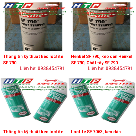
Thông tin kỹ thuật keo loctite
Henkel SF 790, keo dán Henkel
SF 790
SF 790, Chất tẩy SF 790
Liên hệ: 0938454791
Liên hệ: 0938454791
Thông tin kỹ thuật keo loctite
Loctite SF 7063, keo dán