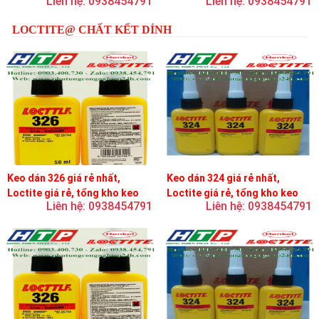
Liên hệ: 0938454791
Liên hệ: 0938454791
LOCTITE@ CHẤT KẾT DÍNH
Keo dán 326 giá rẻ nhất,
Keo dán 324 giá rẻ nhất,
Loctite giá rẻ, tổng kho keo
Loctite giá rẻ, tổng kho keo
Liên hệ: 0938454791
Liên hệ: 0938454791
loctite
loctite