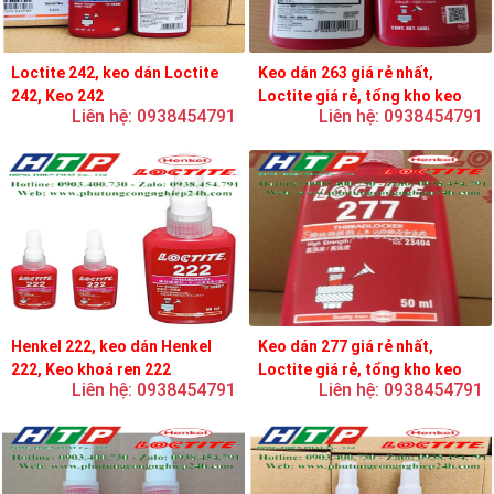
Loctite 242, keo dán Loctite
Keo dán 263 giá rẻ nhất,
242, Keo 242
Loctite giá rẻ, tổng kho keo
Liên hệ: 0938454791
Liên hệ: 0938454791
loctite
Henkel 222, keo dán Henkel
Keo dán 277 giá rẻ nhất,
222, Keo khoá ren 222
Loctite giá rẻ, tổng kho keo
Liên hệ: 0938454791
Liên hệ: 0938454791
loctite