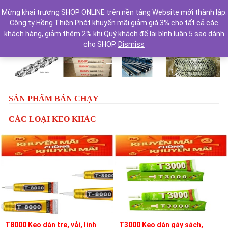
Mừng khai trương SHOP ONLINE trên nền tảng Website mới thành lập.
Công ty Hồng Thiên Phát khuyến mãi giảm giá 3% cho tất cả các
khách hàng, giảm thêm 2% khi Quý khách để lại bình luận 5 sao dành
cho SHOP.
Dismiss
Previous
Next
SẢN PHẨM BÁN CHẠY
CÁC LOẠI KEO KHÁC
T8000 Keo dán tre, vải, linh
T3000 Keo dán gáy sách,