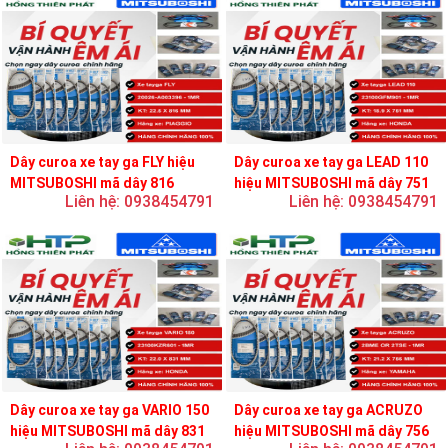
Dây curoa xe tay ga FLY hiệu
Dây curoa xe tay ga LEAD 110
MITSUBOSHI mã dây 816
hiệu MITSUBOSHI mã dây 751
Liên hệ: 0938454791
Liên hệ: 0938454791
Dây curoa xe tay ga VARIO 150
Dây curoa xe tay ga ACRUZO
hiệu MITSUBOSHI mã dây 831
hiệu MITSUBOSHI mã dây 756