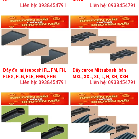
Liên hệ: 0938454791
Liên hệ: 0938454791
Dây đai mitsuboshi FL, FM, FH,
Dây curoa Mitsuboshi bản
FLEG, FLG, FLE, FMG, FHG
MXL, XXL, XL, L, H, XH, XXH
Liên hệ: 0938454791
Liên hệ: 0938454791