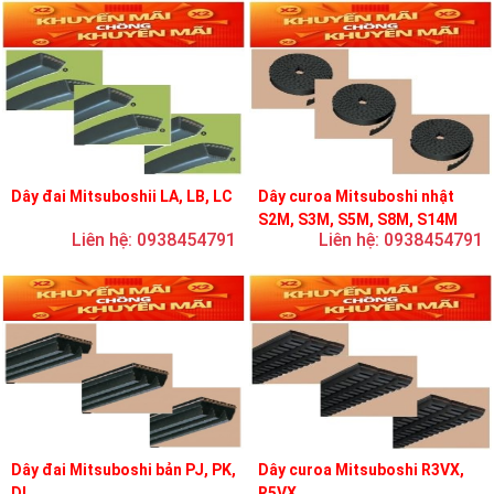
Dây đai Mitsuboshii LA, LB, LC
Dây curoa Mitsuboshi nhật
S2M, S3M, S5M, S8M, S14M
Liên hệ: 0938454791
Liên hệ: 0938454791
Dây đai Mitsuboshi bản PJ, PK,
Dây curoa Mitsuboshi R3VX,
DL
R5VX