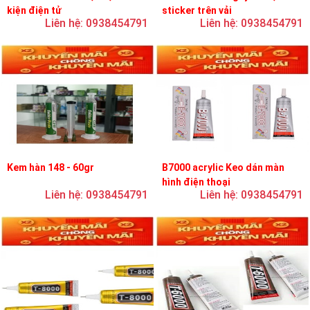
kiện điện tử
sticker trên vải
Liên hệ: 0938454791
Liên hệ: 0938454791
Kem hàn 148 - 60gr
B7000 acrylic Keo dán màn
hình điện thoại
Liên hệ: 0938454791
Liên hệ: 0938454791