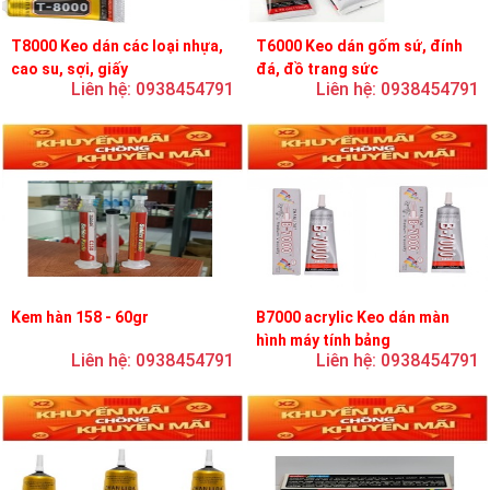
T8000 Keo dán các loại nhựa,
T6000 Keo dán gốm sứ, đính
cao su, sợi, giấy
đá, đồ trang sức
Liên hệ: 0938454791
Liên hệ: 0938454791
Kem hàn 158 - 60gr
B7000 acrylic Keo dán màn
hình máy tính bảng
Liên hệ: 0938454791
Liên hệ: 0938454791