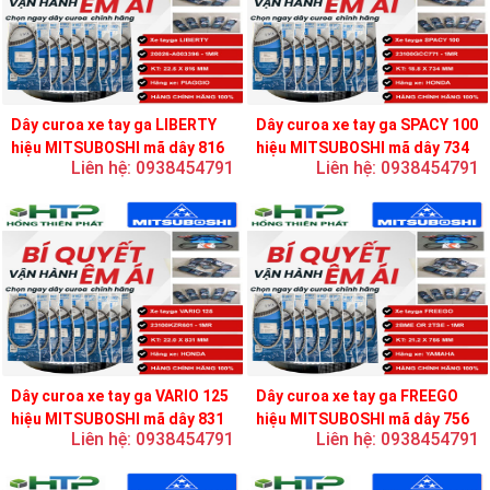
Dây curoa xe tay ga LIBERTY
Dây curoa xe tay ga SPACY 100
hiệu MITSUBOSHI mã dây 816
hiệu MITSUBOSHI mã dây 734
Liên hệ: 0938454791
Liên hệ: 0938454791
Dây curoa xe tay ga VARIO 125
Dây curoa xe tay ga FREEGO
hiệu MITSUBOSHI mã dây 831
hiệu MITSUBOSHI mã dây 756
Liên hệ: 0938454791
Liên hệ: 0938454791