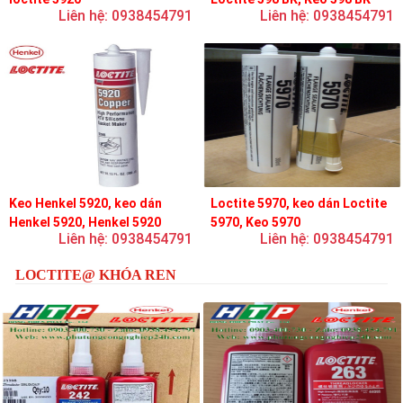
Liên hệ: 0938454791
Liên hệ: 0938454791
Keo Henkel 5920, keo dán
Loctite 5970, keo dán Loctite
Henkel 5920, Henkel 5920
5970, Keo 5970
Liên hệ: 0938454791
Liên hệ: 0938454791
LOCTITE@ KHÓA REN