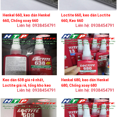
Henkel 660, keo dán Henkel
Loctite 660, keo dán Loctite
660, Chống xoay 660
660, Keo 660
Liên hệ: 0938454791
Liên hệ: 0938454791
Keo dán 638 giá rẻ nhất,
Henkel 680, keo dán Henkel
Loctite giá rẻ, tổng kho keo
680, Chống xoay 680
Liên hệ: 0938454791
Liên hệ: 0938454791
loctite