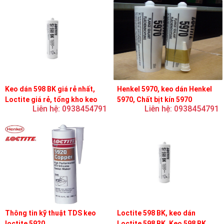
Keo dán 598 BK giá rẻ nhất,
Henkel 5970, keo dán Henkel
Loctite giá rẻ, tổng kho keo
5970, Chất bịt kín 5970
Liên hệ: 0938454791
Liên hệ: 0938454791
loctite
Thông tin kỹ thuật TDS keo
Loctite 598 BK, keo dán
loctite 5920
Loctite 598 BK, Keo 598 BK