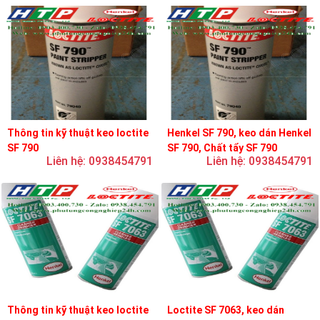
Thông tin kỹ thuật keo loctite
Henkel SF 790, keo dán Henkel
SF 790
SF 790, Chất tẩy SF 790
Liên hệ: 0938454791
Liên hệ: 0938454791
Thông tin kỹ thuật keo loctite
Loctite SF 7063, keo dán