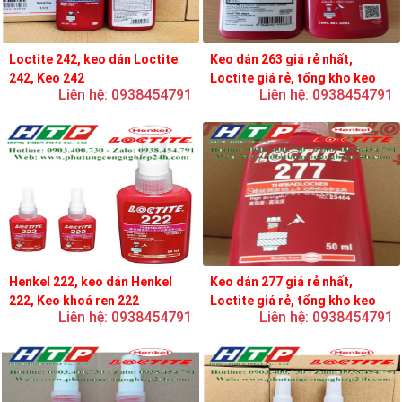
Loctite 242, keo dán Loctite
Keo dán 263 giá rẻ nhất,
242, Keo 242
Loctite giá rẻ, tổng kho keo
Liên hệ: 0938454791
Liên hệ: 0938454791
loctite
Henkel 222, keo dán Henkel
Keo dán 277 giá rẻ nhất,
222, Keo khoá ren 222
Loctite giá rẻ, tổng kho keo
Liên hệ: 0938454791
Liên hệ: 0938454791
loctite