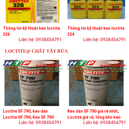
Thông tin kỹ thuật keo loctite
Thông tin kỹ thuật keo loctite
326
324
Liên hệ: 0938454791
Liên hệ: 0938454791
LOCTITE@ CHẤT TẨY RỬA
Loctite SF 790, keo dán
Keo dán SF 790 giá rẻ nhất,
Loctite SF 790, Keo SF 790
Loctite giá rẻ, tổng kho keo
Liên hệ: 0938454791
Liên hệ: 0938454791
loctite