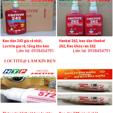
Keo dán 243 giá rẻ nhất,
Henkel 262, keo dán Henkel
Loctite giá rẻ, tổng kho keo
262, Keo khóa ren 262
Liên hệ: 0938454791
Liên hệ: 0938454791
loctite
LOCTITE@ LÀM KÍN REN