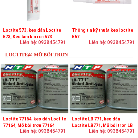
Loctite 573, keo dán Loctite
Thông tin kỹ thuật keo loctite
573, Keo làm kín ren 573
567
Liên hệ: 0938454791
Liên hệ: 0938454791
LOCTITE@ MỠ BÔI TRƠN
Loctite 77164, keo dán Loctite
Loctite LB 771, keo dán
77164, Mỡ bôi trơn 77164
Loctite LB771, Mỡ bôi trơn LB
Liên hệ: 0938454791
Liên hệ: 0938454791
771