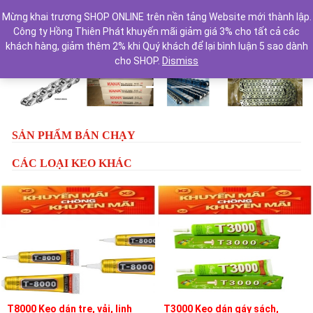
Mừng khai trương SHOP ONLINE trên nền tảng Website mới thành lập.
Công ty Hồng Thiên Phát khuyến mãi giảm giá 3% cho tất cả các
khách hàng, giảm thêm 2% khi Quý khách để lại bình luận 5 sao dành
cho SHOP.
Dismiss
Previous
Next
SẢN PHẨM BÁN CHẠY
CÁC LOẠI KEO KHÁC
T8000 Keo dán tre, vải, linh
T3000 Keo dán gáy sách,