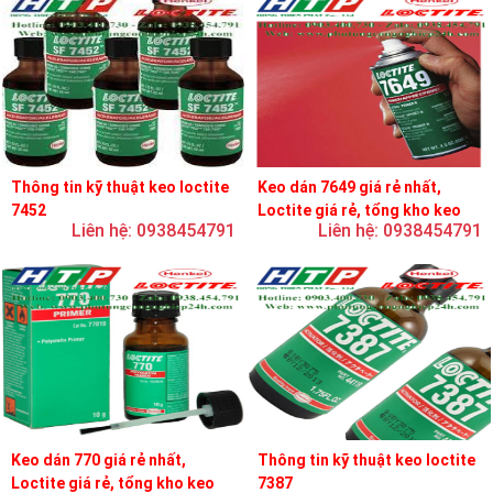
Thông tin kỹ thuật keo loctite
Keo dán 7649 giá rẻ nhất,
7452
Loctite giá rẻ, tổng kho keo
Liên hệ: 0938454791
Liên hệ: 0938454791
loctite
Keo dán 770 giá rẻ nhất,
Thông tin kỹ thuật keo loctite
Loctite giá rẻ, tổng kho keo
7387