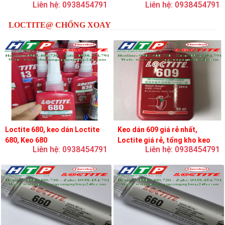
Liên hệ: 0938454791
Liên hệ: 0938454791
loctite
LOCTITE@ CHỐNG XOAY
Loctite 680, keo dán Loctite
Keo dán 609 giá rẻ nhất,
680, Keo 680
Loctite giá rẻ, tổng kho keo
Liên hệ: 0938454791
Liên hệ: 0938454791
loctite