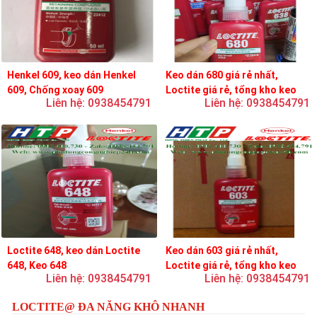
Henkel 609, keo dán Henkel
Keo dán 680 giá rẻ nhất,
609, Chống xoay 609
Loctite giá rẻ, tổng kho keo
Liên hệ: 0938454791
Liên hệ: 0938454791
loctite
Loctite 648, keo dán Loctite
Keo dán 603 giá rẻ nhất,
648, Keo 648
Loctite giá rẻ, tổng kho keo
Liên hệ: 0938454791
Liên hệ: 0938454791
loctite
LOCTITE@ ĐA NĂNG KHÔ NHANH