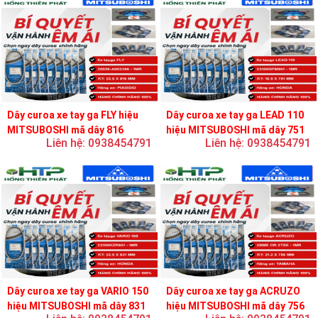
Dây curoa xe tay ga FLY hiệu
Dây curoa xe tay ga LEAD 110
MITSUBOSHI mã dây 816
hiệu MITSUBOSHI mã dây 751
Liên hệ: 0938454791
Liên hệ: 0938454791
Dây curoa xe tay ga VARIO 150
Dây curoa xe tay ga ACRUZO
hiệu MITSUBOSHI mã dây 831
hiệu MITSUBOSHI mã dây 756