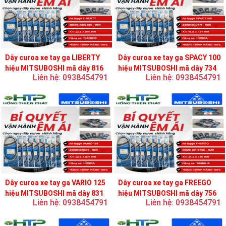
Dây curoa xe tay ga LIBERTY
Dây curoa xe tay ga SPACY 100
hiệu MITSUBOSHI mã dây 816
hiệu MITSUBOSHI mã dây 734
Liên hệ: 0938454791
Liên hệ: 0938454791
Dây curoa xe tay ga VARIO 125
Dây curoa xe tay ga FREEGO
hiệu MITSUBOSHI mã dây 831
hiệu MITSUBOSHI mã dây 756
Liên hệ: 0938454791
Liên hệ: 0938454791