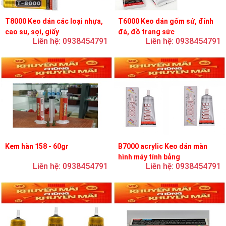
T8000 Keo dán các loại nhựa,
T6000 Keo dán gốm sứ, đính
cao su, sợi, giấy
đá, đồ trang sức
Liên hệ: 0938454791
Liên hệ: 0938454791
Kem hàn 158 - 60gr
B7000 acrylic Keo dán màn
hình máy tính bảng
Liên hệ: 0938454791
Liên hệ: 0938454791