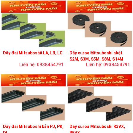
Dây đai Mitsuboshii LA, LB, LC
Dây curoa Mitsuboshi nhật
S2M, S3M, S5M, S8M, S14M
Liên hệ: 0938454791
Liên hệ: 0938454791
Dây đai Mitsuboshi bản PJ, PK,
Dây curoa Mitsuboshi R3VX,
DL
R5VX