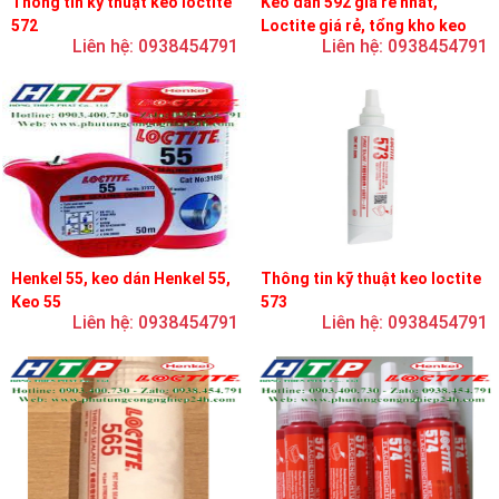
Thông tin kỹ thuật keo loctite
Keo dán 592 giá rẻ nhất,
572
Loctite giá rẻ, tổng kho keo
Liên hệ: 0938454791
Liên hệ: 0938454791
loctite
Henkel 55, keo dán Henkel 55,
Thông tin kỹ thuật keo loctite
Keo 55
573
Liên hệ: 0938454791
Liên hệ: 0938454791