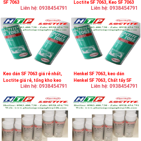
SF 7063
Loctite SF 7063, Keo SF 7063
Liên hệ: 0938454791
Liên hệ: 0938454791
Keo dán SF 7063 giá rẻ nhất,
Henkel SF 7063, keo dán
Loctite giá rẻ, tổng kho keo
Henkel SF 7063, Chất tẩy SF
Liên hệ: 0938454791
Liên hệ: 0938454791
loctite
7063