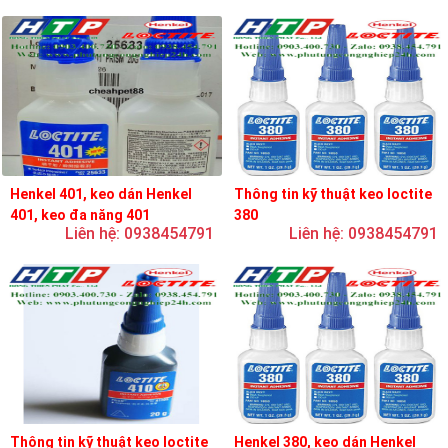
Henkel 401, keo dán Henkel
Thông tin kỹ thuật keo loctite
401, keo đa năng 401
380
Liên hệ: 0938454791
Liên hệ: 0938454791
Thông tin kỹ thuật keo loctite
Henkel 380, keo dán Henkel