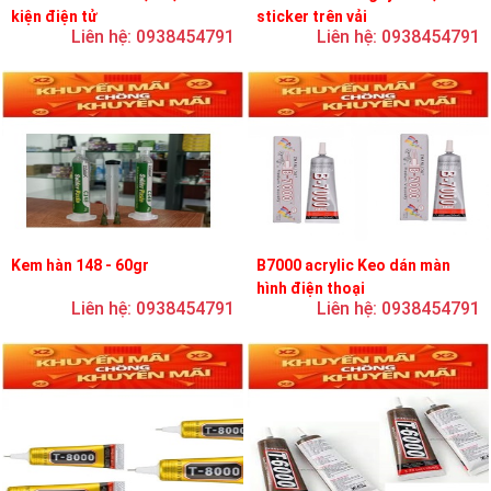
kiện điện tử
sticker trên vải
Liên hệ: 0938454791
Liên hệ: 0938454791
Kem hàn 148 - 60gr
B7000 acrylic Keo dán màn
hình điện thoại
Liên hệ: 0938454791
Liên hệ: 0938454791