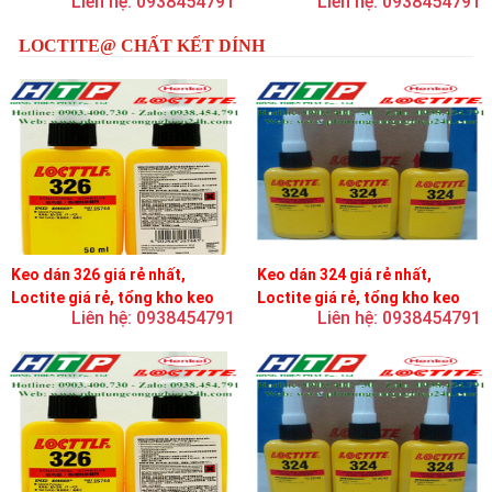
Liên hệ: 0938454791
Liên hệ: 0938454791
LOCTITE@ CHẤT KẾT DÍNH
Keo dán 326 giá rẻ nhất,
Keo dán 324 giá rẻ nhất,
Loctite giá rẻ, tổng kho keo
Loctite giá rẻ, tổng kho keo
Liên hệ: 0938454791
Liên hệ: 0938454791
loctite
loctite