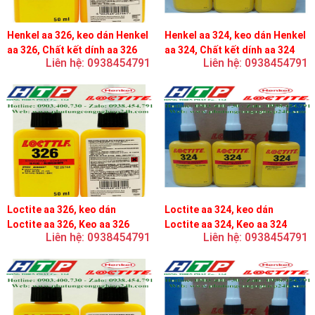
Henkel aa 326, keo dán Henkel
Henkel aa 324, keo dán Henkel
aa 326, Chất kết dính aa 326
aa 324, Chất kết dính aa 324
Liên hệ: 0938454791
Liên hệ: 0938454791
Loctite aa 326, keo dán
Loctite aa 324, keo dán
Loctite aa 326, Keo aa 326
Loctite aa 324, Keo aa 324
Liên hệ: 0938454791
Liên hệ: 0938454791