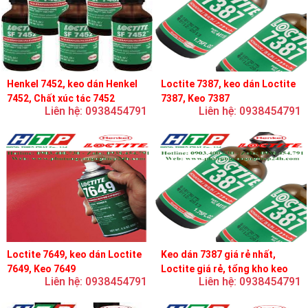
Henkel 7452, keo dán Henkel
Loctite 7387, keo dán Loctite
7452, Chất xúc tác 7452
7387, Keo 7387
Liên hệ: 0938454791
Liên hệ: 0938454791
Loctite 7649, keo dán Loctite
Keo dán 7387 giá rẻ nhất,
7649, Keo 7649
Loctite giá rẻ, tổng kho keo
Liên hệ: 0938454791
Liên hệ: 0938454791
loctite