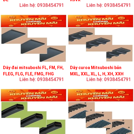
Liên hệ: 0938454791
Liên hệ: 0938454791
Dây đai mitsuboshi FL, FM, FH,
Dây curoa Mitsuboshi bản
FLEG, FLG, FLE, FMG, FHG
MXL, XXL, XL, L, H, XH, XXH
Liên hệ: 0938454791
Liên hệ: 0938454791