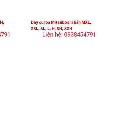
FH,
Dây curoa Mitsuboshi bản MXL,
XXL, XL, L, H, XH, XXH
4791
Liên hệ: 0938454791