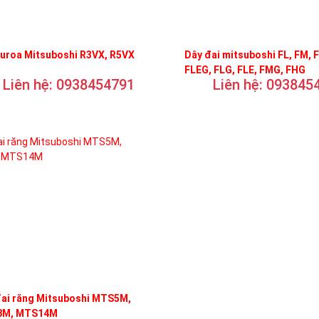
curoa Mitsuboshi R3VX, R5VX
Dây đai mitsuboshi FL, FM, 
FLEG, FLG, FLE, FMG, FHG
Liên hệ: 0938454791
Liên hệ: 093845
đai răng Mitsuboshi MTS5M,
M, MTS14M