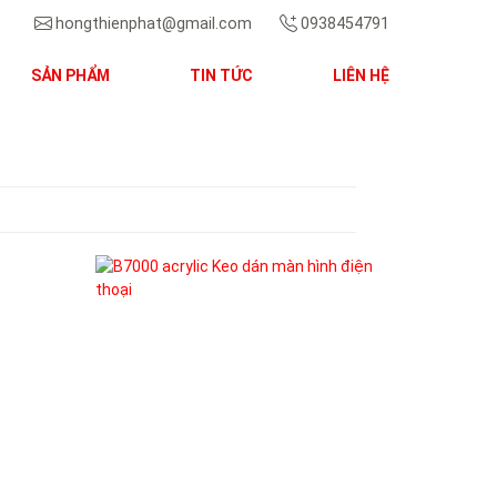
hongthienphat@gmail.com
0938454791
SẢN PHẨM
TIN TỨC
LIÊN HỆ
Next