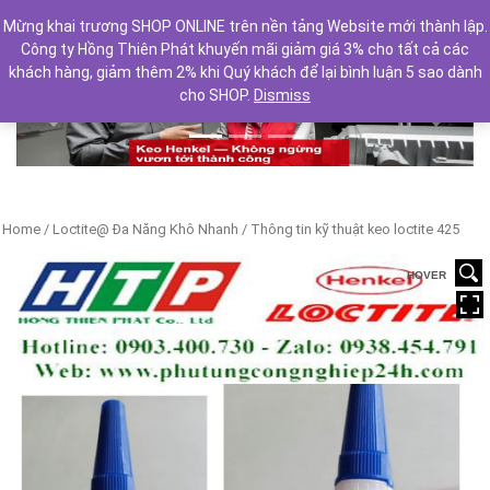
Mừng khai trương SHOP ONLINE trên nền tảng Website mới thành lập.
Công ty Hồng Thiên Phát khuyến mãi giảm giá 3% cho tất cả các
khách hàng, giảm thêm 2% khi Quý khách để lại bình luận 5 sao dành
cho SHOP.
Dismiss
Previous
Next
Home
/
Loctite@ Đa Năng Khô Nhanh
/ Thông tin kỹ thuật keo loctite 425
HOVER