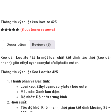
Thông tin kỹ thuật keo loctite 425
(
8
customer reviews)
Rated
8
5.00
out of 5
based on
Description
Reviews (8)
customer
ratings
Keo dán Loctite 425 là một loại chất kết dính tức thời (keo dán
nhanh) gốc ethyl cyanoacrylate/aliphatic ester.
Thông tin kỹ thuật Keo Loctite 425
Thành phần và Đặc tính:
Loại keo: Ethyl cyanoacrylate / béo este.
Màu sắc: Xanh lam đậm.
Độ nhớt: Độ nhớt trung bình.
Hiệu suất:
Tốc độ khô: Khô nhanh, thời gian kết dính khoảng $5 –