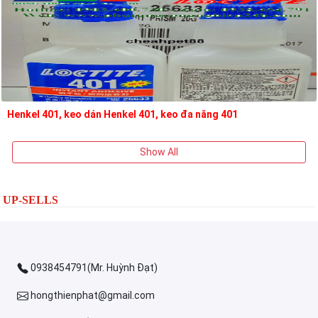
Henkel 401, keo dán Henkel 401, keo đa năng 401
Show All
UP-SELLS
0938454791(Mr. Huỳnh Đạt)
hongthienphat@gmail.com