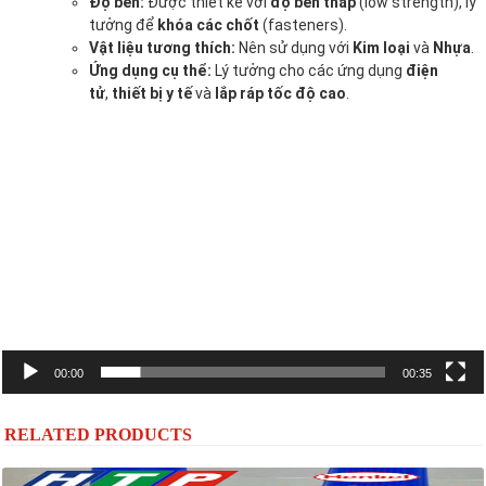
Độ bền:
Được thiết kế với
độ bền thấp
(low strength), lý
tưởng để
khóa các chốt
(fasteners).
Vật liệu tương thích:
Nên sử dụng với
Kim loại
và
Nhựa
.
Ứng dụng cụ thể:
Lý tưởng cho các ứng dụng
điện
tử
,
thiết bị y tế
và
lắp ráp tốc độ cao
.
Trình
chơi
Video
00:00
00:35
RELATED PRODUCTS