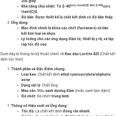
20$ giây.
\circ \text{C}$ đến $+80
Khả năng chịu nhiệt: Từ $-40
\circ
\text{C}$.
Độ bền: Được thiết kế là chất kết dính có độ bền thấp.
Ứng dụng:
Mục đích chính là khóa các chốt (fasteners) và liên
kết kim loại và nhựa.
Lý tưởng cho các ứng dụng điện tử, thiết bị y tế, và lắp
ráp tốc độ cao.
Dưới đây là thông tin kỹ thuật chính về
Keo dán Loctite 425
(Chất kết
dính tức thời):
Thành phần và Đặc điểm chung:
Loại keo:
Chất kết dính
ethyl cyanoacrylate/aliphatic
ester
.
Dạng vật lý:
Chất lỏng.
Màu sắc:
Màu
xanh dương đậm
(hoặc xanh lam đậm).
Độ nhớt:
Độ nhớt
trung bình
.
Thông số Hiệu suất và Ứng dụng:
Tốc độ:
Là chất kết dính
đóng rắn nhanh
.