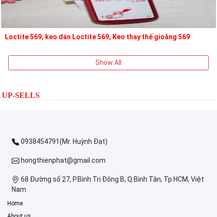
Loctite 569, keo dán Loctite 569, Keo thay thế gioăng 569
Show All
UP-SELLS
0938454791(Mr. Huỳnh Đạt)
hongthienphat@gmail.com
68 Đường số 27, P.Bình Trị Đông B, Q.Bình Tân, Tp.HCM, Việt
Nam
Home
About us