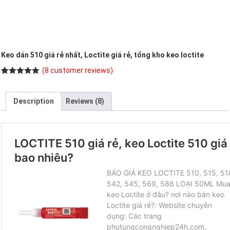
Keo dán 510 giá rẻ nhất, Loctite giá rẻ, tổng kho keo loctite
(
8
customer reviews)
Rated
8
5.00
out of 5
based on
Description
Reviews (8)
customer
ratings