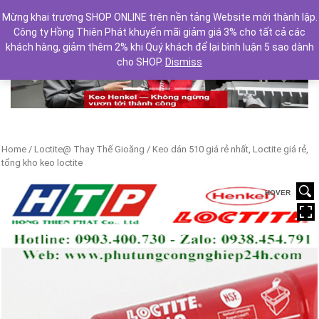
Mừng khai trương SHOP ONLINE trên nền tảng Website mới thành lập.
Công ty Hồng Thiên Phát khuyến mãi giảm giá 3% cho tất cả các
khách hàng, giảm thêm 2% khi Quý khách để lại bình luận 5 sao dành
cho SHOP.
Dismiss
Previous
Next
Home
/
Loctite@ Thay Thế Gioăng
/ Keo dán 510 giá rẻ nhất, Loctite giá rẻ,
tổng kho keo loctite
HOVER