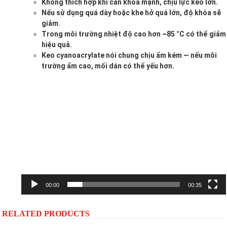
Không thích hợp khi cần khóa mạnh, chịu lực kéo lớn.
Nếu sử dụng quá dày hoặc khe hở quá lớn, độ khóa sẽ
giảm.
Trong môi trường nhiệt độ cao hơn ~85 °C có thể giảm
hiệu quả.
Keo cyanoacrylate nói chung chịu ẩm kém — nếu môi
trường ẩm cao, mối dán có thể yếu hơn.
Trình
chơi
Video
00:00
00:35
RELATED PRODUCTS