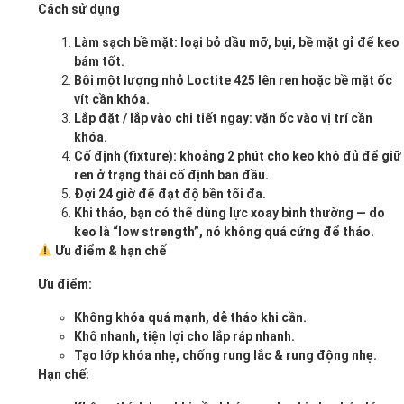
Cách sử dụng
Làm sạch bề mặt: loại bỏ dầu mỡ, bụi, bề mặt gỉ để keo
bám tốt.
Bôi một lượng nhỏ Loctite 425 lên ren hoặc bề mặt ốc
vít cần khóa.
Lắp đặt / lắp vào chi tiết ngay: vặn ốc vào vị trí cần
khóa.
Cố định (fixture): khoảng 2 phút cho keo khô đủ để giữ
ren ở trạng thái cố định ban đầu.
Đợi 24 giờ để đạt độ bền tối đa.
Khi tháo, bạn có thể dùng lực xoay bình thường — do
keo là “low strength”, nó không quá cứng để tháo.
Ưu điểm & hạn chế
Ưu điểm:
Không khóa quá mạnh, dễ tháo khi cần.
Khô nhanh, tiện lợi cho lắp ráp nhanh.
Tạo lớp khóa nhẹ, chống rung lắc & rung động nhẹ.
Hạn chế: