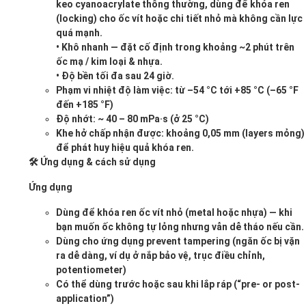
keo cyanoacrylate thông thường, dùng để khóa ren
(locking) cho ốc vít hoặc chi tiết nhỏ mà không cần lực
quá mạnh.
• Khô nhanh — đặt cố định trong khoảng ~2 phút trên
ốc mạ / kim loại & nhựa.
• Độ bền tối đa sau 24 giờ.
Phạm vi nhiệt độ làm việc: từ –54 °C tới +85 °C (–65 °F
đến +185 °F)
Độ nhớt: ~ 40 – 80 mPa·s (ở 25 °C)
Khe hở chấp nhận được: khoảng 0,05 mm (layers mỏng)
để phát huy hiệu quả khóa ren.
🛠 Ứng dụng & cách sử dụng
Ứng dụng
Dùng để khóa ren ốc vít nhỏ (metal hoặc nhựa) — khi
bạn muốn ốc không tự lỏng nhưng vẫn dễ tháo nếu cần.
Dùng cho ứng dụng prevent tampering (ngăn ốc bị vặn
ra dễ dàng, ví dụ ở nắp bảo vệ, trục điều chỉnh,
potentiometer)
Có thể dùng trước hoặc sau khi lắp ráp (“pre- or post-
application”)