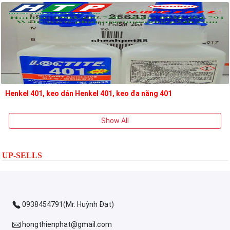
Henkel 401, keo dán Henkel 401, keo đa năng 401
Show All
UP-SELLS
0938454791(Mr. Huỳnh Đạt)
hongthienphat@gmail.com