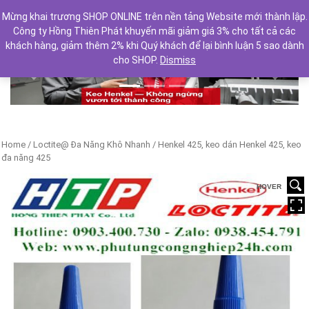
Mừng khai trương SHOP ONLINE trên nền tảng Website mới thành lập.
Công ty Hồng Thiên Phát khuyến mãi giảm giá 3% cho tất cả các
khách hàng, giảm thêm 2% khi Quý khách để lại bình luận 5 sao dành
cho SHOP.
Dismiss
Previous
Next
Home
/
Loctite@ Đa Năng Khô Nhanh
/ Henkel 425, keo dán Henkel 425, keo
đa năng 425
HOVER