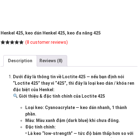
Henkel 425, keo dán Henkel 425, keo đa năng 425
(
8
customer reviews)
Rated
8
5.00
out of 5
based on
Description
Reviews (8)
customer
ratings
Dưới đây là thông tin về Loctite 425 — nếu bạn định nói
“Loctite 425” thay vì “425”, thì đây là loại keo dán / khóa ren
đặc biệt của Henkel:
Giới thiệu & đặc tính chính của Loctite 425
Loại keo: Cyanoacrylate — keo dán nhanh, 1 thành
phần.
Màu: Màu xanh đậm (dark blue) khi chưa đông.
Đặc tính chính:
• Là keo “low-strength” — tức độ bám thấp hơn so với