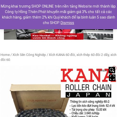
Mừng khai trương SHOP ONLINE trên nền tảng Website mới thành lập.
Công ty Hồng Thiên Phát khuyến mãi giảm giá 3% cho tất cả các
khách hàng, giảm thêm 2% khi Quý khách để lại bình luận 5 sao dành
cho SHOP.
Dismiss
Previous
Next
Home
/
Xích Sên Công Nghiệp
/ Xích KANA 60 đôi, xích thép 60 đôi 2 dãy, xích
đôi 60.
HOVER