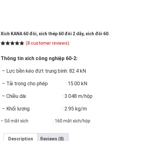
Xích KANA 60 đôi, xích thép 60 đôi 2 dãy, xích đôi 60.
(
8
customer reviews)
Rated
8
5.00
out of 5
Thông tin xích công nghiệp 60-2:
based on
customer
ratings
– Lực bền kéo đứt trung bình: 82.4 kN
– Tải trọng cho phép : 15.00 kN
– Chiều dài : 3.048 m/hộp
– Khối lượng : 2.95 kg/m
– Số mắt xích : 160 mắt xích/hộp
Description
Reviews (8)