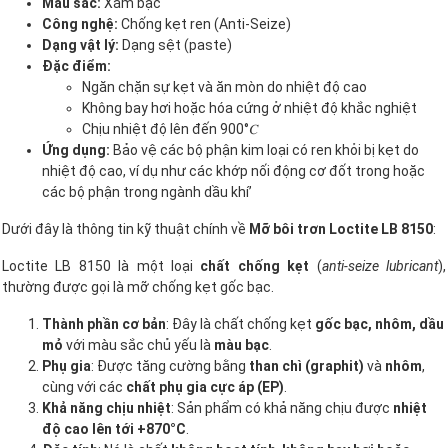
Màu sắc:
Xám bạc
Công nghệ:
Chống kẹt ren (Anti-Seize)
Dạng vật lý:
Dạng sệt (paste)
Đặc điểm:
Ngăn chặn sự kẹt và ăn mòn do nhiệt độ cao
Không bay hơi hoặc hóa cứng ở nhiệt độ khắc nghiệt
Chịu nhiệt độ lên đến 900°𝐶
Ứng dụng:
Bảo vệ các bộ phận kim loại có ren khỏi bị kẹt do
nhiệt độ cao, ví dụ như các khớp nối động cơ đốt trong hoặc
các bộ phận trong ngành dầu khí’
Dưới đây là thông tin kỹ thuật chính về
Mỡ bôi trơn Loctite LB 8150
:
Loctite LB 8150 là một loại
chất chống kẹt
(
anti-seize lubricant
),
thường được gọi là mỡ chống kẹt gốc bạc.
Thành phần cơ bản
: Đây là chất chống kẹt
gốc bạc, nhôm, dầu
mỏ
với màu sắc chủ yếu là
màu bạc
.
Phụ gia
: Được tăng cường bằng
than chì (graphit)
và
nhôm
,
cùng với các
chất phụ gia cực áp (EP)
.
Khả năng chịu nhiệt
: Sản phẩm có khả năng chịu được
nhiệt
độ cao lên tới +870°C
.