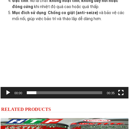
Đặc tính
: Nó là chất
không hoạt tính
,
không bay hơi hoặc
đông cứng
khi nhiệt độ quá cao hoặc quá thấp.
Mục đích sử dụng
:
Chống co giật (anti-seize)
và bảo vệ các
mối nối, giúp việc bảo trì và tháo lắp dễ dàng hơn.
Trình
chơi
Video
00:00
00:35
RELATED PRODUCTS