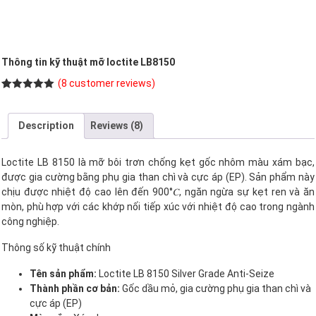
Thông tin kỹ thuật mỡ loctite LB8150
(
8
customer reviews)
Rated
8
5.00
out of 5
based on
Description
Reviews (8)
customer
ratings
Loctite LB 8150 là mỡ bôi trơn chống kẹt gốc nhôm màu xám bạc,
được gia cường bằng phụ gia than chì và cực áp (EP). Sản phẩm này
chịu được nhiệt độ cao lên đến 900°𝐶, ngăn ngừa sự kẹt ren và ăn
mòn, phù hợp với các khớp nối tiếp xúc với nhiệt độ cao trong ngành
công nghiệp.
Thông số kỹ thuật chính
Tên sản phẩm:
Loctite LB 8150 Silver Grade Anti-Seize
Thành phần cơ bản:
Gốc dầu mỏ, gia cường phụ gia than chì và
cực áp (EP)