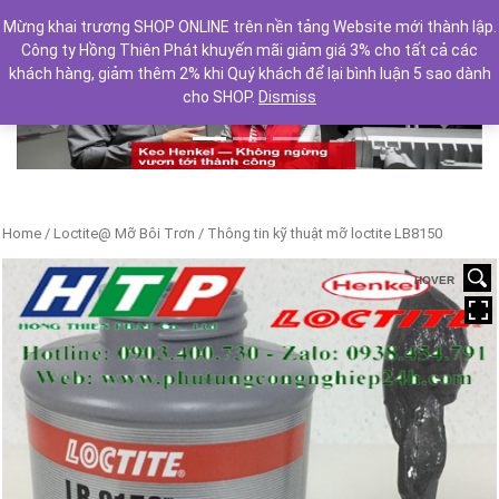
Mừng khai trương SHOP ONLINE trên nền tảng Website mới thành lập.
Công ty Hồng Thiên Phát khuyến mãi giảm giá 3% cho tất cả các
khách hàng, giảm thêm 2% khi Quý khách để lại bình luận 5 sao dành
cho SHOP.
Dismiss
Previous
Next
Home
/
Loctite@ Mỡ Bôi Trơn
/ Thông tin kỹ thuật mỡ loctite LB8150
HOVER