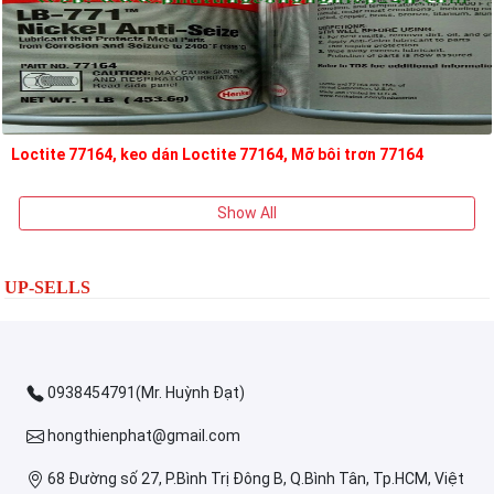
Loctite 77164, keo dán Loctite 77164, Mỡ bôi trơn 77164
Show All
UP-SELLS
0938454791(Mr. Huỳnh Đạt)
hongthienphat@gmail.com
68 Đường số 27, P.Bình Trị Đông B, Q.Bình Tân, Tp.HCM, Việt