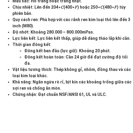
Màu sắc: Hồ trắng hoặc trắng nhạt.
Chịu nhiệt: Lên đến 204
∘𝐶(400
∘𝐹) hoặc 250
∘𝐶(480
∘𝐹) tùy
phiên bản.
Quy cách ren: Phù hợp với các rãnh ren kim loại thô lên đến 3
inch (M80).
Độ nhớt: Khoảng 280.000 – 800.000mPas.
Lực liên kết: Lực liên kết thấp, giúp dễ dàng tháo lắp khi cần.
Thời gian đông kết:
Đông kết ban đầu (lực giữ): Khoảng 20 phút.
Đông kết hoàn toàn: Cần 24 giờ để đạt cường độ tối
đa.
Vật liệu tương thích: Thép không gỉ, nhôm, đồng thau và các
loại kim loại khác.
Khả năng: Ngăn ngừa rò rỉ, bịt kín các khoảng trống giữa các
sợi ren và chống ăn mòn.
Chứng nhận: Đạt chuẩn NSF/ANSI 61, UL và ULC.
Trình
chơi
Video