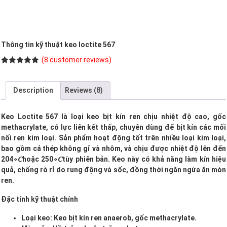
Thông tin kỹ thuật keo loctite 567
(
8
customer reviews)
Rated
8
5.00
out of 5
based on
Description
Reviews (8)
customer
ratings
Keo Loctite 567 là loại keo bịt kín ren chịu nhiệt độ cao, gốc
methacrylate, có lực liên kết thấp, chuyên dùng để bịt kín các mối
nối ren kim loại. Sản phẩm hoạt động tốt trên nhiều loại kim loại,
bao gồm cả thép không gỉ và nhôm, và chịu được nhiệt độ lên đến
204
∘𝐶hoặc 250
∘𝐶tùy phiên bản. Keo này có khả năng làm kín hiệu
quả, chống rò rỉ do rung động và sốc, đồng thời ngăn ngừa ăn mòn
ren.
Đặc tính kỹ thuật chính
Loại keo: Keo bịt kín ren anaerob, gốc methacrylate.