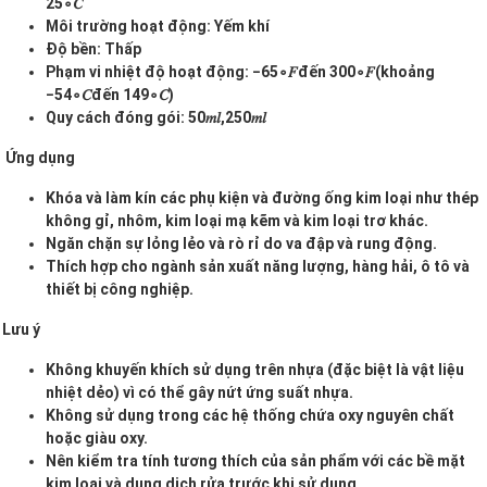
25
∘𝐶
Môi trường hoạt động: Yếm khí
Độ bền: Thấp
Phạm vi nhiệt độ hoạt động: −65
∘𝐹đến 300
∘𝐹(khoảng
−54
∘𝐶đến 149
∘𝐶)
Quy cách đóng gói: 50
𝑚𝑙,250
𝑚𝑙
Ứng dụng
Khóa và làm kín các phụ kiện và đường ống kim loại như thép
không gỉ, nhôm, kim loại mạ kẽm và kim loại trơ khác.
Ngăn chặn sự lỏng lẻo và rò rỉ do va đập và rung động.
Thích hợp cho ngành sản xuất năng lượng, hàng hải, ô tô và
thiết bị công nghiệp.
Lưu ý
Không khuyến khích sử dụng trên nhựa (đặc biệt là vật liệu
nhiệt dẻo) vì có thể gây nứt ứng suất nhựa.
Không sử dụng trong các hệ thống chứa oxy nguyên chất
hoặc giàu oxy.
Nên kiểm tra tính tương thích của sản phẩm với các bề mặt
kim loại và dung dịch rửa trước khi sử dụng.