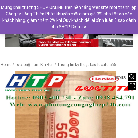
Mừng khai trương SHOP ONLINE trên nền tảng Website mới thành lập.
Công ty Hồng Thiên Phát khuyến mãi giảm giá 3% cho tất cả các
khách hàng, giảm thêm 2% khi Quý khách để lại bình luận 5 sao dành
cho SHOP.
Dismiss
Previous
Next
Home
/
Loctite@ Làm Kín Ren
/ Thông tin kỹ thuật keo loctite 565
HOVER