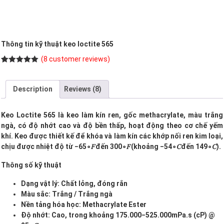
Thông tin kỹ thuật keo loctite 565
(
8
customer reviews)
Rated
8
5.00
out of 5
based on
Description
Reviews (8)
customer
ratings
Keo Loctite 565 là keo làm kín ren, gốc methacrylate, màu trắng
ngà, có độ nhớt cao và độ bền thấp, hoạt động theo cơ chế yếm
khí. Keo được thiết kế để khóa và làm kín các khớp nối ren kim loại,
chịu được nhiệt độ từ −65
∘𝐹đến 300
∘𝐹(khoảng −54
∘𝐶đến 149
∘𝐶).
Thông số kỹ thuật
Dạng vật lý: Chất lỏng, đóng rắn
Màu sắc: Trắng / Trắng ngà
Nền tảng hóa học: Methacrylate Ester
Độ nhớt: Cao, trong khoảng 175.000−525.000mPa.s (cP) @