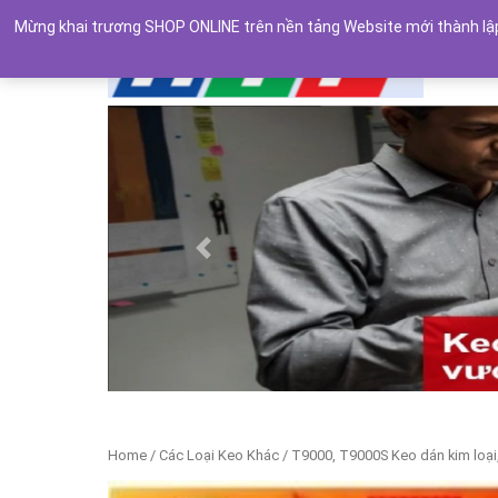
Mừng khai trương SHOP ONLINE trên nền tảng Website mới thành lập.
Previous
Home
/
Các Loại Keo Khác
/ T9000, T9000S Keo dán kim loại,