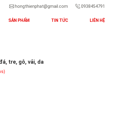
hongthienphat@gmail.com
0938454791
SẢN PHẨM
TIN TỨC
LIÊN HỆ
Next
, tre, gỗ, vải, da
ws)