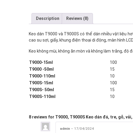
Description
Reviews (8)
Keo dán T9000 và T9000S có thể dán nhiều vật liệu hơn, ph
cao su sợi, giấy, khung điện thoại di động, màn hình LC
Keo không mùi, không ăn mòn và không làm trắng, độ đà
T9000-15ml
100
T9000 -50ml
15
T9000-110ml
10
T900S-15ml
100
T900S- 50ml
15
T900S-110ml
10
8 reviews for
T9000, T9000S Keo dán đá, tre, gỗ, vải,
admin
–
17/04/2024