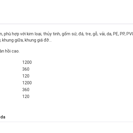
ù hợp với kim loại, thủy tinh, gốm sứ, đá, tre, gỗ, vải, da, PE, PP, PVC,
D, khung giữa, khung giá đỡ…
n hồi cao.
1200
360
120
1200
360
120
 da