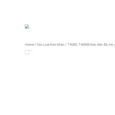
Previous
Home
/
Các Loại Keo Khác
/ T9000, T9000S Keo dán đá, tre, g