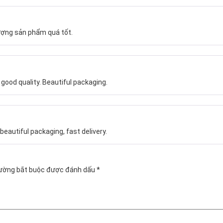
ượng sản phẩm quá tốt.
ood quality. Beautiful packaging.
beautiful packaging, fast delivery.
rường bắt buộc được đánh dấu
*