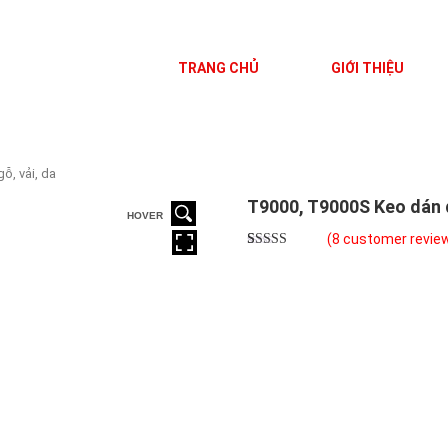
TRANG CHỦ
GIỚI THIỆU
ỗ, vải, da
T9000, T9000S Keo dán đá
HOVER
(
8
customer revie
Rated
8
5.00
out of 5
based on
customer
ratings