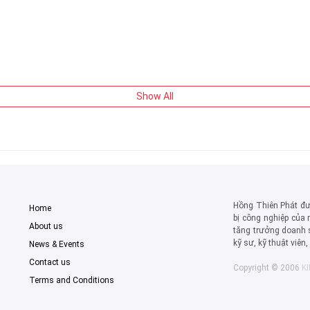
Show All
Hồng Thiên Phát đượ
Home
bị công nghiệp của 
About us
tăng trưởng doanh 
kỹ sư, kỹ thuật viên
News & Events
Contact us
Copyright © 2006
K
Terms and Conditions