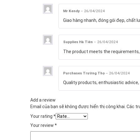
Mr Kendy
–
26/04/2024
Giao hàng nhanh, đóng gói đẹp, chất l
Supplies Hà Tiên
–
26/04/2024
The product meets the requirements, g
Purchases Trường Thọ
–
26/04/2024
Quality products, enthusiastic advice, 
Add a review
Email của bạn sẽ không được hiển thị công khai.
Các t
Your rating
*
Your review
*