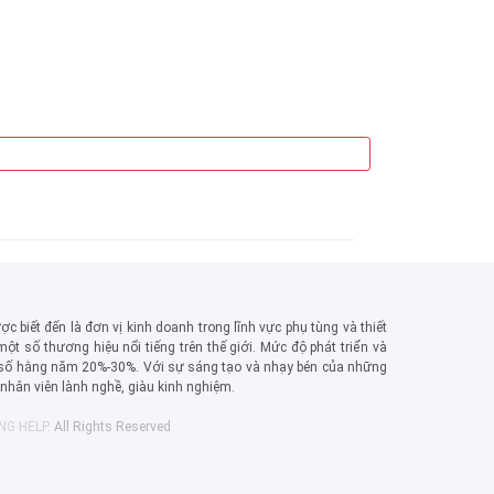
T3000 Keo d
c biết đến là đơn vị kinh doanh trong lĩnh vực phụ tùng và thiết
một số thương hiệu nổi tiếng trên thế giới. Mức độ phát triển và
số hằng năm 20%-30%. Với sự sáng tạo và nhạy bén của những
, nhân viên lành nghề, giàu kinh nghiệm.
ING HELP
. All Rights Reserved