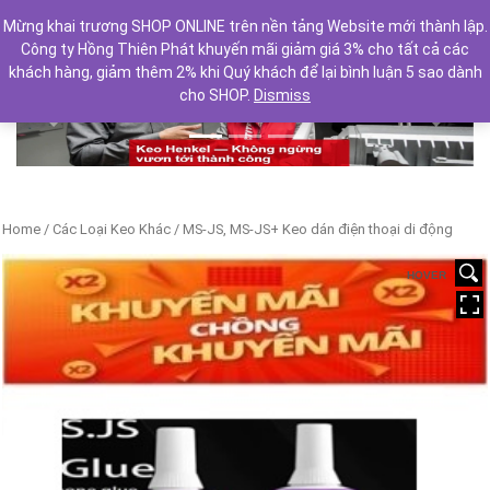
Mừng khai trương SHOP ONLINE trên nền tảng Website mới thành lập.
Công ty Hồng Thiên Phát khuyến mãi giảm giá 3% cho tất cả các
khách hàng, giảm thêm 2% khi Quý khách để lại bình luận 5 sao dành
cho SHOP.
Dismiss
Previous
Next
Home
/
Các Loại Keo Khác
/ MS-JS, MS-JS+ Keo dán điện thoại di động
HOVER