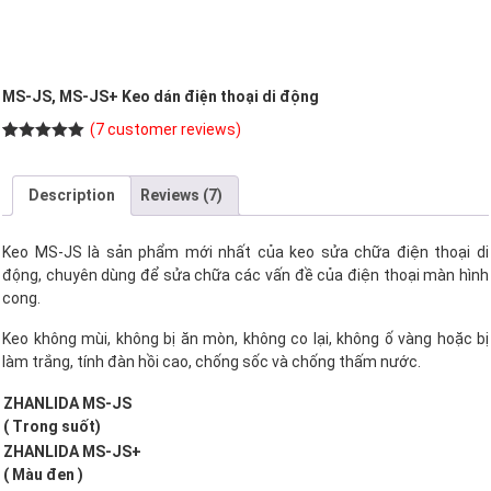
MS-JS, MS-JS+ Keo dán điện thoại di động
(
7
customer reviews)
Rated
7
5.00
out of 5
based on
Description
Reviews (7)
customer
ratings
Keo MS-JS là sản phẩm mới nhất của keo sửa chữa điện thoại di
động, chuyên dùng để sửa chữa các vấn đề của điện thoại màn hình
cong.
Keo không mùi, không bị ăn mòn, không co lại, không ố vàng hoặc bị
làm trắng, tính đàn hồi cao, chống sốc và chống thấm nước.
ZHANLIDA MS-JS
( Trong suốt)
ZHANLIDA MS-JS+
( Màu đen )