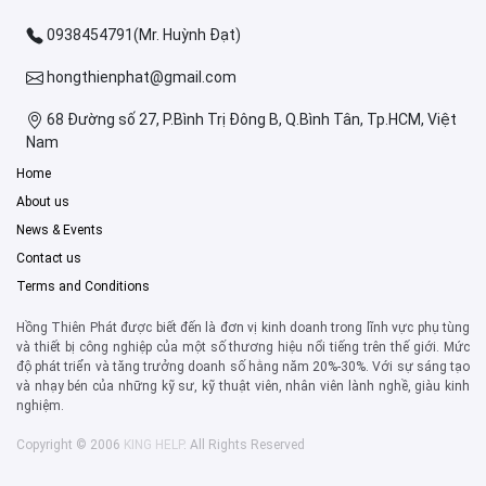
0938454791(Mr. Huỳnh Đạt)
hongthienphat@gmail.com
68 Đường số 27, P.Bình Trị Đông B, Q.Bình Tân, Tp.HCM, Việt
Nam
Home
About us
News & Events
Contact us
Terms and Conditions
Hồng Thiên Phát được biết đến là đơn vị kinh doanh trong lĩnh vực phụ tùng
và thiết bị công nghiệp của một số thương hiệu nổi tiếng trên thế giới. Mức
độ phát triển và tăng trưởng doanh số hằng năm 20%-30%. Với sự sáng tạo
và nhạy bén của những kỹ sư, kỹ thuật viên, nhân viên lành nghề, giàu kinh
nghiệm.
Copyright © 2006
KING HELP
. All Rights Reserved