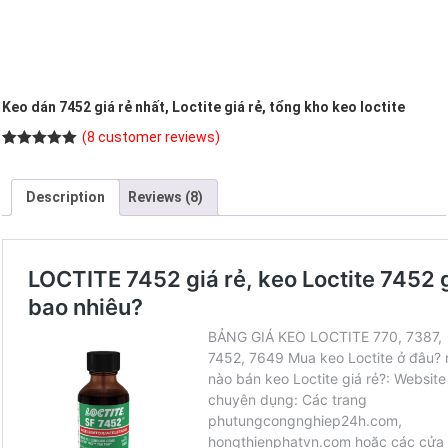
Keo dán 7452 giá rẻ nhất, Loctite giá rẻ, tổng kho keo loctite
(
8
customer reviews)
Rated
8
5.00
out of 5
based on
Description
Reviews (8)
customer
ratings