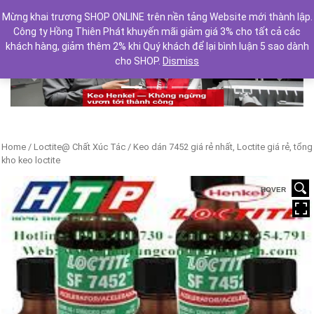
Mừng khai trương SHOP ONLINE trên nền tảng Website mới thành lập.
Công ty Hồng Thiên Phát khuyến mãi giảm giá 3% cho tất cả các
khách hàng, giảm thêm 2% khi Quý khách để lại bình luận 5 sao dành
cho SHOP.
Dismiss
Previous
Next
Home
/
Loctite@ Chất Xúc Tác
/ Keo dán 7452 giá rẻ nhất, Loctite giá rẻ, tổng
kho keo loctite
HOVER