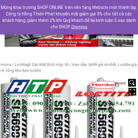
Mừng khai trương SHOP ONLINE trên nền tảng Website mới thành lập.
Công ty Hồng Thiên Phát khuyến mãi giảm giá 3% cho tất cả các
khách hàng, giảm thêm 2% khi Quý khách để lại bình luận 5 sao dành
cho SHOP.
Dismiss
Previous
Next
Home
/
Loctite@ Dán Mặt Bích Hộp Số
/ Keo dán 5699 giá rẻ nhất, Loctite giá
rẻ, tổng kho keo loctite
HOVER