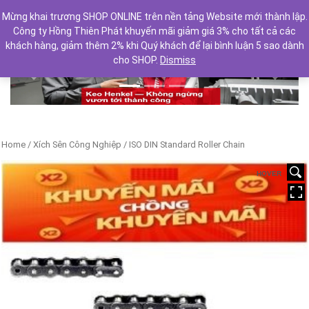
Mừng khai trương SHOP ONLINE trên nền tảng Website mới thành lập.
Công ty Hồng Thiên Phát khuyến mãi giảm giá 3% cho tất cả các
khách hàng, giảm thêm 2% khi Quý khách để lại bình luận 5 sao dành
cho SHOP.
Dismiss
Previous
Next
Home
/
Xích Sên Công Nghiệp
/ ISO DIN Standard Roller Chain
HOVER