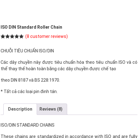
ISO DIN Standard Roller Chain
(
8
customer reviews)
Rated
8
5.00
out of 5
CHUỖI TIÊU CHUẨN ISO/DIN
based on
customer
ratings
Các dây chuyền này được tiêu chuẩn hóa theo tiêu chuẩn ISO và có
thể thay thế hoàn toàn bằng các dây chuyền được chế tạo
theo DIN 8187 và BS 228:1970.
* Tất cả các loại pin đinh tán.
Description
Reviews (8)
ISO/DIN STANDARD CHAINS
These chains are standardized in accordance with ISO and are fully