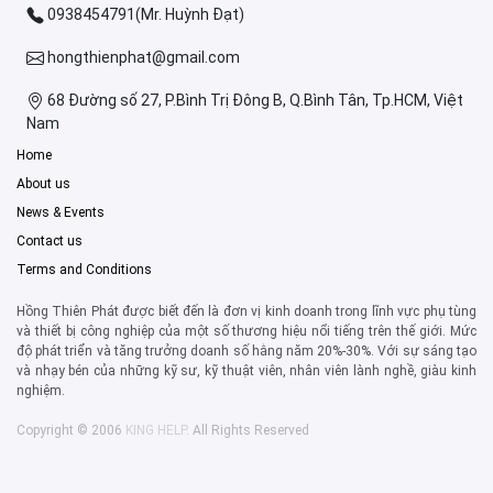
0938454791(Mr. Huỳnh Đạt)
hongthienphat@gmail.com
68 Đường số 27, P.Bình Trị Đông B, Q.Bình Tân, Tp.HCM, Việt
Nam
Home
About us
News & Events
Contact us
Terms and Conditions
Hồng Thiên Phát được biết đến là đơn vị kinh doanh trong lĩnh vực phụ tùng
và thiết bị công nghiệp của một số thương hiệu nổi tiếng trên thế giới. Mức
độ phát triển và tăng trưởng doanh số hằng năm 20%-30%. Với sự sáng tạo
và nhạy bén của những kỹ sư, kỹ thuật viên, nhân viên lành nghề, giàu kinh
nghiệm.
Copyright © 2006
KING HELP
. All Rights Reserved