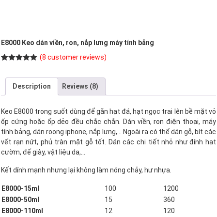
E8000 Keo dán viền, ron, nắp lưng máy tính bảng
(
8
customer reviews)
Rated
8
5.00
out of 5
based on
Description
Reviews (8)
customer
ratings
Keo E8000 trong suốt dùng để gắn hạt đá, hạt ngọc trai lên bề mặt vỏ
ốp cứng hoặc ốp dẻo đều chắc chắn. Dán viền, ron điện thoại, máy
tính bảng, dán roong iphone, nắp lưng,… Ngoài ra có thể dán gỗ, bít các
vết rạn nứt, phủ tràn mặt gỗ tốt. Dán các chi tiết nhỏ như đính hạt
cườm, đế giày, vật liệu da,…
Kết dính mạnh nhưng lại không làm nóng chảy, hư nhựa.
E8000-15ml
100
1200
E8000-50ml
15
360
E8000-110ml
12
120