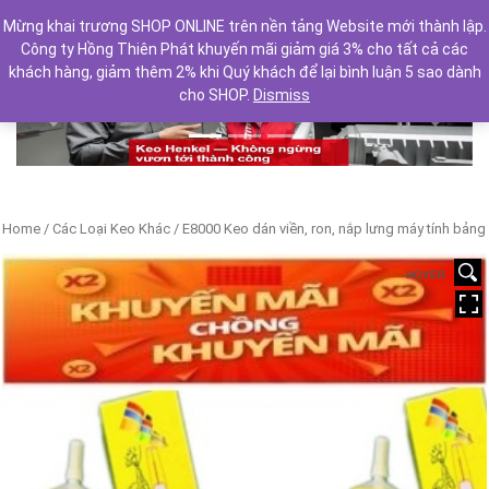
Mừng khai trương SHOP ONLINE trên nền tảng Website mới thành lập.
Công ty Hồng Thiên Phát khuyến mãi giảm giá 3% cho tất cả các
khách hàng, giảm thêm 2% khi Quý khách để lại bình luận 5 sao dành
cho SHOP.
Dismiss
Previous
Next
Home
/
Các Loại Keo Khác
/ E8000 Keo dán viền, ron, nắp lưng máy tính bảng
HOVER