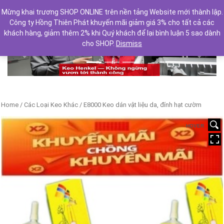
Mừng khai trương SHOP ONLINE trên nền tảng Website mới thành lập.
Công ty Hồng Thiên Phát khuyến mãi giảm giá 3% cho tất cả các
khách hàng, giảm thêm 2% khi Quý khách để lại bình luận 5 sao dành
cho SHOP.
Dismiss
Previous
Next
Home
/
Các Loại Keo Khác
/ E8000 Keo dán vật liệu da, đính hạt cườm
HOVER