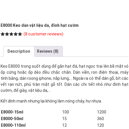
E8000 Keo dán vật liệu da, đính hạt cườm
(
8
customer reviews)
Rated
8
5.00
out of 5
based on
Description
Reviews (8)
customer
ratings
Keo E8000 trong suốt dùng để gắn hạt đá, hạt ngọc trai lên bề mặt vỏ
ốp cứng hoặc ốp dẻo đều chắc chắn. Dán viền, ron điện thoại, máy
tính bảng, dán roong iphone, nắp lưng,… Ngoài ra có thể dán gỗ, bít các
vết rạn nứt, phủ tràn mặt gỗ tốt. Dán các chi tiết nhỏ như đính hạt
cườm, đế giày, vật liệu da,…
Kết dính mạnh nhưng lại không làm nóng chảy, hư nhựa.
E8000-15ml
100
1200
E8000-50ml
15
360
E8000-110ml
12
120